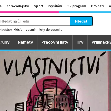
e
Zpravodajství
Sport
iVysílání
TV program
Pro děti
A
Hledat
Měsíc
vesmír
lety do vesmíru
hledáte:
ruhy
Náměty
Pracovní listy
Hry
Přijímačk