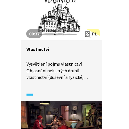
00:37
PL
Vlastnictví
Vysvětlení pojmu vlastnictví.
Objasnění některých druhů
vlastnictví (duševní a fyzické,
osobní nebo společné) i toho, kdo
všechno může být vlastníkem
(osoba, stát, město, firma) a jak se
vlastníkem stát.