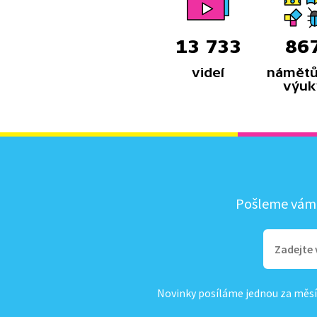
13 733
86
videí
námětů
výuk
Pošleme vám, 
Novinky posíláme jednou za měsí