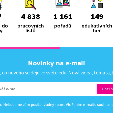
7
4 838
1 161
149
 do
pracovních
pořadů
edukativních
y
listů
her
Novinky na e-mail
co nového se děje ve světě edu. Nová videa, témata, f
c. Nebudeme vám posílat žádný spam. Vložením e-mailu souhlasí