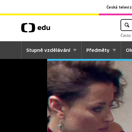
Česká televiz
Často 
Stupně vzdělávání
Předměty
Ok