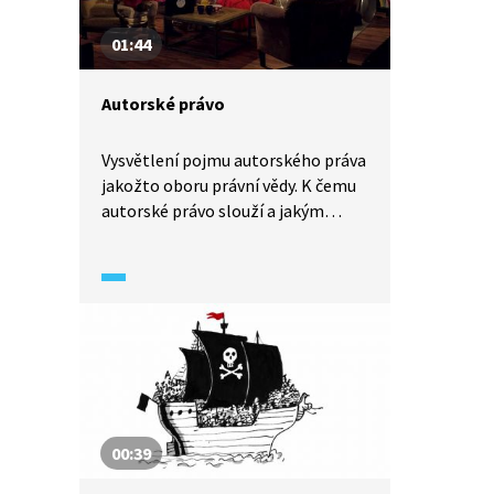
01:44
Autorské právo
Vysvětlení pojmu autorského práva
jakožto oboru právní vědy. K čemu
autorské právo slouží a jakým
způsobem poskytuje lidem a jejich
dílům ochranu před zneužitím.
00:39