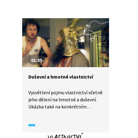
01:35
Duševní a hmotné vlastnictví
Vysvětlení pojmu vlastnictví včetně
jeho dělení na hmotné a duševní.
Ukázka také na konkrétním
příkladu vysvětluje problematiku
duševních práv, pirátství
a autorského práva.