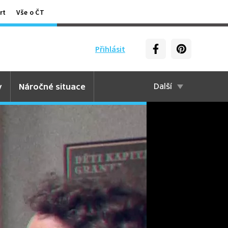
rt
Vše o ČT
Přihlásit
y
Náročné situace
Další