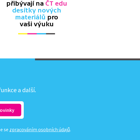
přibývají na
ČT edu
desítky nových
materiálů
pro
vaši výuku
unkce a další.
te se
zpracováním osobních údajů
.