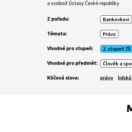
a svobod Ústavy České republiky
Z pořadu:
Bankovkovi
Témata:
Právo
Vhodné pro stupeň:
2. stupeň ZŠ
Vhodné pro předmět:
Člověk a sp
Klíčová slova:
právo
lidská
M