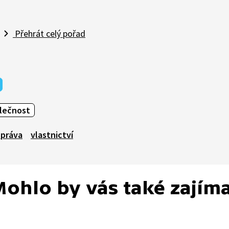
Přehrát celý pořad
olečnost
 práva
vlastnictví
ohlo by vás také zajím