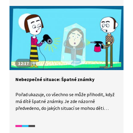
pořadu je i krátký test.
12:17
Nebezpečné situace: Špatné známky
Pořad ukazuje, co všechno se může přihodit, když
má dítě špatné známky. Je zde názorně
předvedeno, do jakých situací se mohou děti
dostat, jak v kontextu těchto reálných situací
reagují a jak by naopak měly reagovat. V závěru
pořadu je i krátký test.