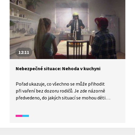
12:11
Nebezpečné situace: Nehoda v kuchyni
Pořad ukazuje, co všechno se může přihodit
při vaření bez dozoru rodičů. Je zde názorně
předvedeno, do jakých situací se mohou děti
dostat, jak v kontextu těchto reálných situací
reagují a jak by naopak měly reagovat. V závěru
pořadu je i krátký test.