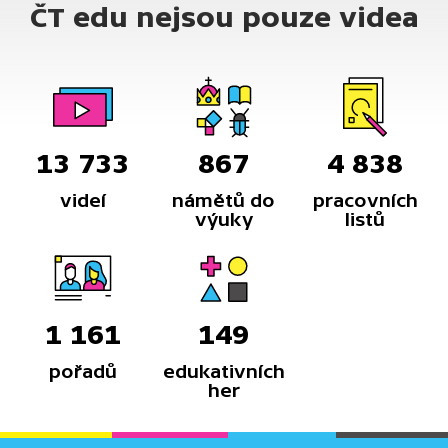
ČT edu nejsou pouze videa
13 733
867
4 838
videí
námětů do
pracovních
výuky
listů
1 161
149
pořadů
edukativních
her