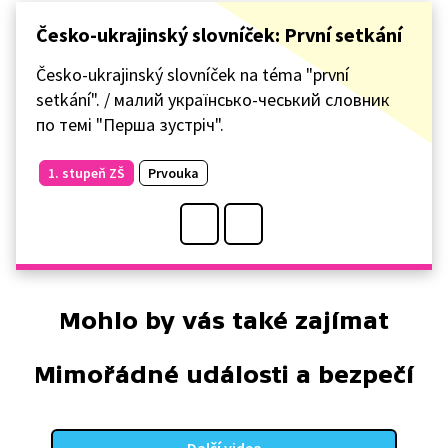
Česko-ukrajinský slovníček: První setkání
Česko-ukrajinský slovníček na téma "první
setkání". / малий українсько-чеський словник
по темі "Перша зустріч".
1. stupeň ZŠ
Prvouka
Mohlo by vás také zajímat
Mimořádné události a bezpečí