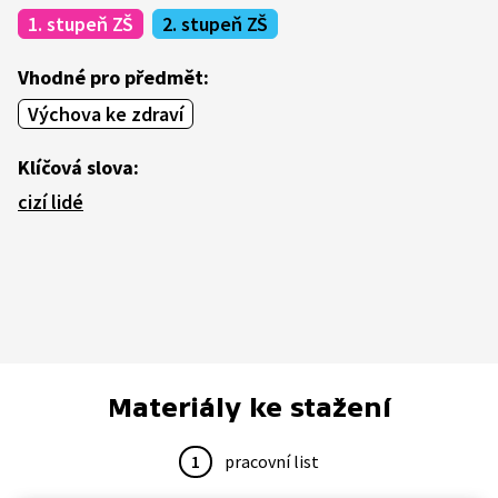
1. stupeň ZŠ
2. stupeň ZŠ
Vhodné pro předmět:
Výchova ke zdraví
Klíčová slova:
cizí lidé
Materiály ke stažení
1
pracovní list