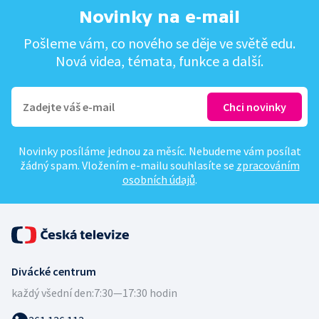
Novinky na e-mail
Pošleme vám, co nového se děje ve světě edu.
Nová videa, témata, funkce a další.
Novinky posíláme jednou za měsíc. Nebudeme vám posílat
žádný spam. Vložením e-mailu souhlasíte se
zpracováním
osobních údajů
.