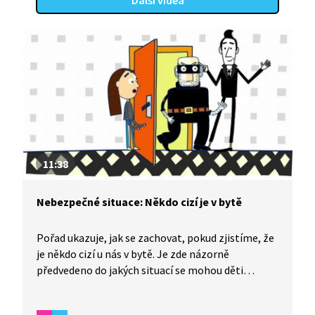
Další videa
11:38
Nebezpečné situace: Někdo cizí je v bytě
Pořad ukazuje, jak se zachovat, pokud zjistíme, že
je někdo cizí u nás v bytě. Je zde názorně
předvedeno do jakých situací se mohou děti
dostat, jak v kontextu těchto reálných situací
reagují a jak by naopak měly reagovat. V závěru