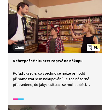
12:08
PL
Nebezpečné situace: Poprvé na nákupu
Pořad ukazuje, co všechno se může přihodit
při samostatném nakupování. Je zde názorně
předvedeno, do jakých situací se mohou děti
dostat, jak v kontextu těchto reálných situací
reagují a jak by naopak měly reagovat. V závěru
pořadu je i krátký test.