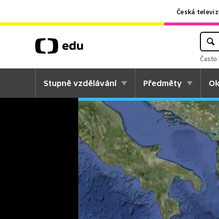
Česká televiz
Často 
Stupně vzdělávání
Předměty
Ok