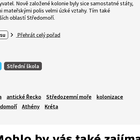
byvatel. Nově založené kolonie byly sice samostatné státy,
i mateřskými polis velmi úzké vztahy. Tím také
ších oblastí Středomoří.
su
Přehrát celý pořad
Střední škola
a
antické Řecko
Středozemní moře
kolonizace
edomoří
Athény
Kréta
ohlo by vás také zajím