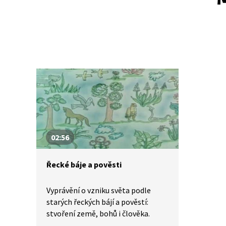
02:56
Řecké báje a pověsti
Vyprávění o vzniku světa podle
starých řeckých bájí a pověstí:
stvoření země, bohů i člověka.