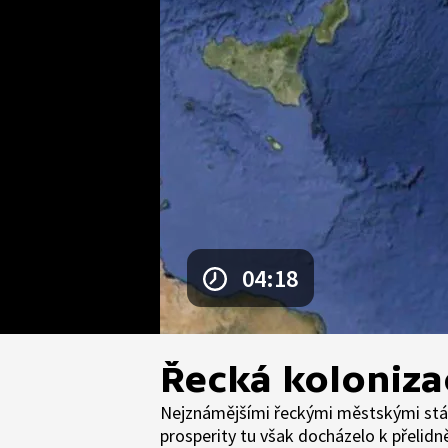
04:18
Řecká koloniza
Nejznámějšími řeckými městskými státy 
prosperity tu však docházelo k přelidn