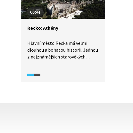
05:41
Řecko: Athény
Hlavní město Řecka má velmi
dlouhou a bohatou historii. Jednou
z nejznámějších starověkých
památek světa je athénská
Akropole, návrší s řadou antických
staveb, které byly centrem
tehdejšího Řecka. Athény jsou však
živým městem, kde vedle
starověkých děl můžeme obdivovat
i současné moderní umění, včetně
toho pouličního.