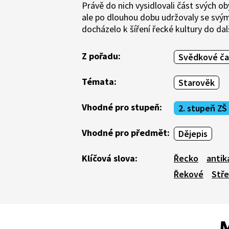
Právě do nich vysidlovali část svých o
ale po dlouhou dobu udržovaly se svým
docházelo k šíření řecké kultury do dal
Z pořadu:
Svědkové ča
Témata:
Starověk
Vhodné pro stupeň:
2. stupeň ZŠ
Vhodné pro předmět:
Dějepis
Klíčová slova:
Řecko
antik
Řekové
Stř
M