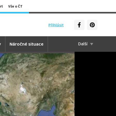
rt
Vše o ČT
Přihlásit
y
Náročné situace
Další