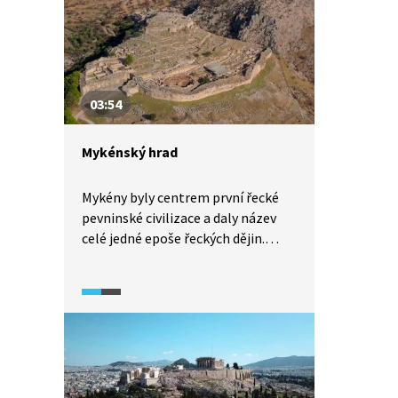
předkolumbovské Ameriky dosáhla
nejvyšší kulturní úrovně. Její
chrámy byly stavěné jako mohutné
stupňovité kamenné stavby, proto
bývají často srovnávány
03:54
s egyptskými pyramidami.
Mykénský hrad
Mykény byly centrem první řecké
pevninské civilizace a daly název
celé jedné epoše řeckých dějin.
Hlavní archeologická památka
na toto období, Mykénský hrad,
proslula svým mohutným zdivem
tvořeným několikametrovými
vápencovými bloky. Co o tehdejší
společnosti můžeme vyčíst z toho,
co dnes z hradu zbylo?