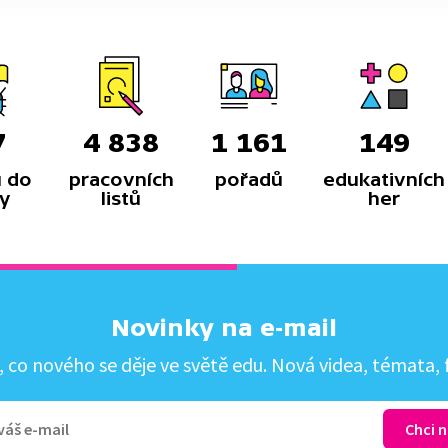
7
4 838
1 161
149
 do
pracovních
pořadů
edukativních
y
listů
her
Novinky na e-mail
co nového se děje ve světě edu. Nová videa, témata, f