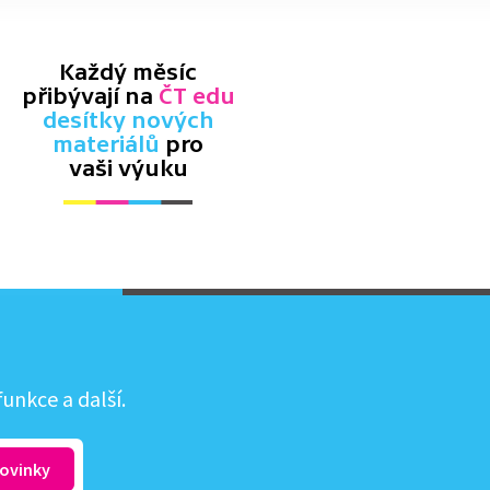
Každý měsíc
přibývají na
ČT edu
desítky nových
materiálů
pro
vaši výuku
unkce a další.