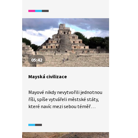
05:42
Mayská civilizace
Mayové nikdy nevytvořili jednotnou
říši, spíše vytvářeli městské státy,
které navíc mezi sebou téměř
nepřetržitě válčily. Mayská
civilizace se rozprostírala
na poloostrově Yucatán a ze všech
dnes známých kultur