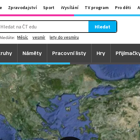
e
Zpravodajství
Sport
iVysílání
TV program
Pro děti
A
Hledat
Měsíc
vesmír
lety do vesmíru
hledáte:
ruhy
Náměty
Pracovní listy
Hry
Přijímačk