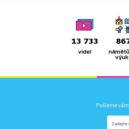
13 733
86
videí
námětů
výuk
Pošleme vám, 