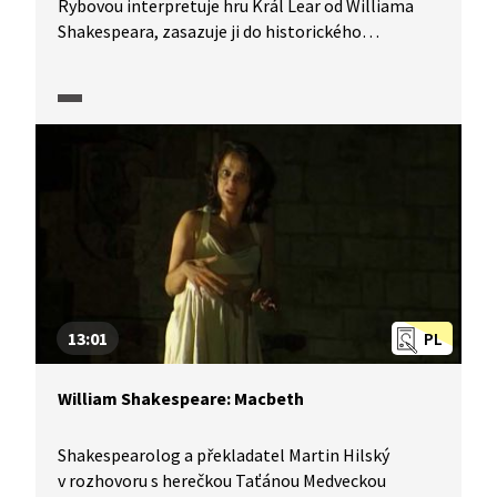
Rybovou interpretuje hru Král Lear od Williama
Shakespeara, zasazuje ji do historického
i současného kontextu, všímá si jednotlivých
motivů hry i celkového vyznění. Pasáž obsahuje
i úryvky z divadelního představení.
13:01
PL
William Shakespeare: Macbeth
Shakespearolog a překladatel Martin Hilský
v rozhovoru s herečkou Taťánou Medveckou