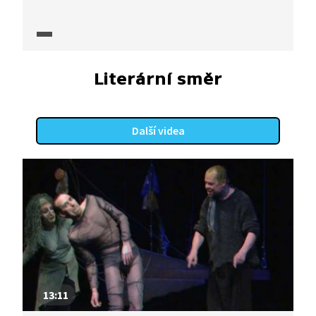
v Národním divadle.
Literární směr
Další videa
13:11