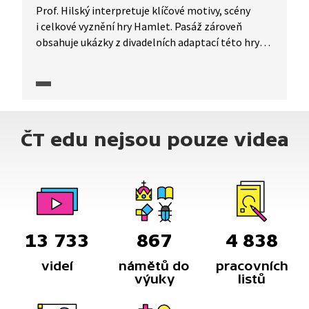
Prof. Hilský interpretuje klíčové motivy, scény
i celkové vyznění hry Hamlet. Pasáž zároveň
obsahuje ukázky z divadelních adaptací této hry
v Národním divadle.
ČT edu nejsou pouze videa
13 733
867
4 838
videí
námětů do
pracovních
výuky
listů