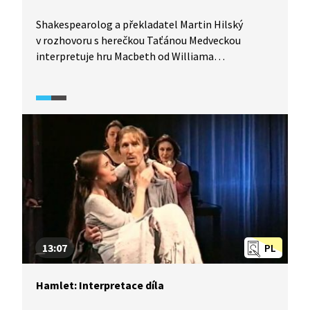
Shakespearolog a překladatel Martin Hilský
v rozhovoru s herečkou Taťánou Medveckou
interpretuje hru Macbeth od Williama
Shakespeara. V čem se zásadně liší od Hamleta?
A proč je tahle tragédie tak krátká? Na čí počest
byla napsána? Hilský hovoří o motivu času
a čarodějnic a zmiňuje dále charakteristiku
postavy Macbetha a kontext vzniku hry. Pasáž
obsahuje ukázky z divadelního představení
hraného na Letních shakespearovských
slavnostech na Pražském hradě.
13:07
PL
Hamlet: Interpretace díla