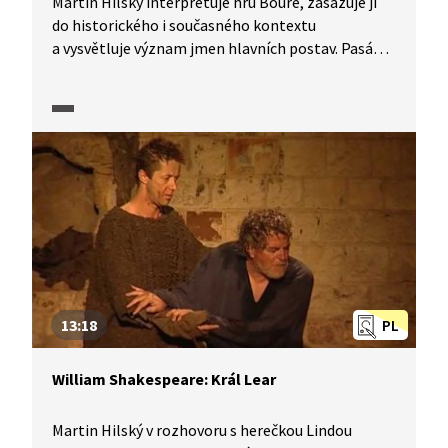
Martin Hilský interpretuje hru Bouře, zasazuje ji
do historického i současného kontextu
a vysvětluje význam jmen hlavních postav. Pasáž
obsahuje ukázky z divadelního představení.
13:18
PL
William Shakespeare: Král Lear
Martin Hilský v rozhovoru s herečkou Lindou