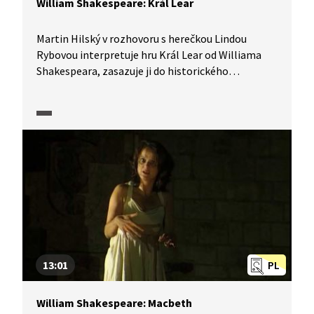
William Shakespeare: Král Lear
Martin Hilský v rozhovoru s herečkou Lindou
Rybovou interpretuje hru Král Lear od Williama
Shakespeara, zasazuje ji do historického
i současného kontextu, všímá si jednotlivých
motivů hry i celkového vyznění. Pasáž obsahuje
i úryvky z divadelního představení.
13:01
PL
William Shakespeare: Macbeth