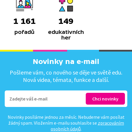
1 161
149
pořadů
edukativních
her
Novinky na e-mail
Pošleme vám, co nového se děje ve světě edu.
Nová videa, témata, funkce a další.
Novinky posíláme jednou za měsíc. Nebudeme vám posílat
žádný spam. Vložením e-mailu souhlasíte se
zpracováním
osobních údajů
.