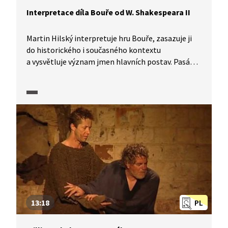
Interpretace díla Bouře od W. Shakespeara II
Martin Hilský interpretuje hru Bouře, zasazuje ji
do historického i současného kontextu
a vysvětluje význam jmen hlavních postav. Pasáž
obsahuje ukázky z divadelního představení.
13:18
PL