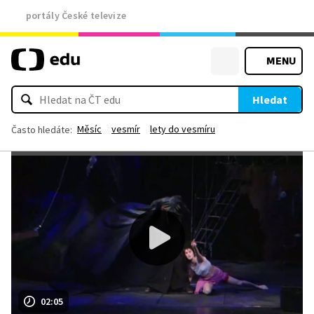
portály České televize
MENU
Hledat
Měsíc
vesmír
lety do vesmíru
Často hledáte:
02:05