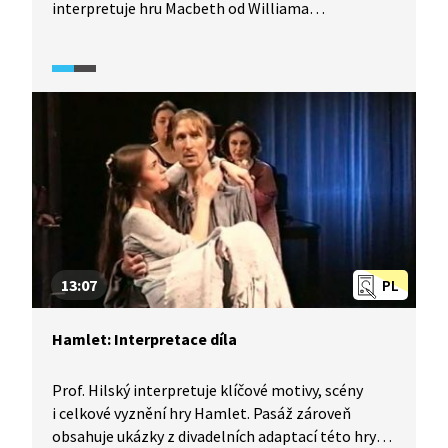
interpretuje hru Macbeth od Williama
Shakespeara. V čem se zásadně liší od Hamleta?
A proč je tahle tragédie tak krátká? Na čí počest
byla napsána? Hilský hovoří o motivu času
a čarodějnic a zmiňuje dále charakteristiku
postavy Macbetha a kontext vzniku hry. Pasáž
obsahuje ukázky z divadelního představení
hraného na Letních shakespearovských
slavnostech na Pražském hradě.
13:07
PL
Hamlet: Interpretace díla
Prof. Hilský interpretuje klíčové motivy, scény
i celkové vyznění hry Hamlet. Pasáž zároveň
obsahuje ukázky z divadelních adaptací této hry