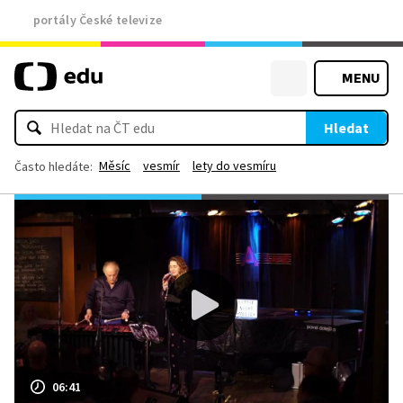
portály České televize
MENU
Hledat
Měsíc
vesmír
lety do vesmíru
Často hledáte:
06:41