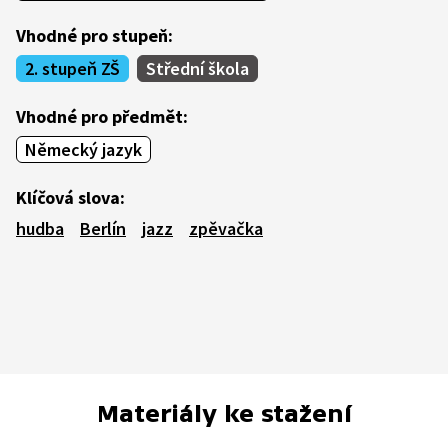
Vhodné pro stupeň:
2. stupeň ZŠ
Střední škola
Vhodné pro předmět:
Německý jazyk
Klíčová slova:
hudba
Berlín
jazz
zpěvačka
Materiály ke stažení