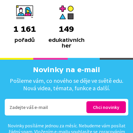
1 161
149
pořadů
edukativních
her
Novinky na e-mail
Pošleme vám, co nového se děje ve světě edu.
Nová videa, témata, funkce a další.
Novinky posíláme jednou za měsíc. Nebudeme vám posílat
žádný spam. Vložením e-mailu souhlasíte se
zpracováním