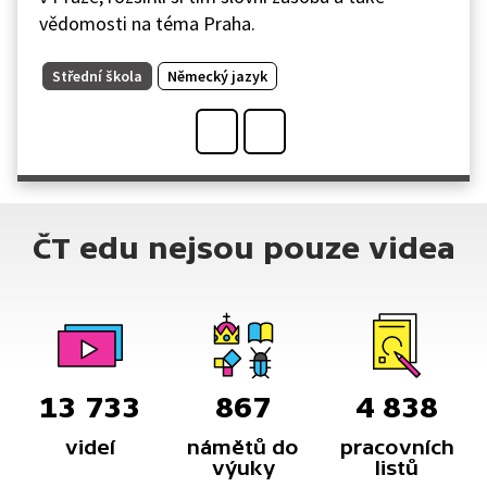
vědomosti na téma Praha.
Střední škola
Německý jazyk
ČT edu nejsou pouze videa
13 733
867
4 838
videí
námětů do
pracovních
výuky
listů