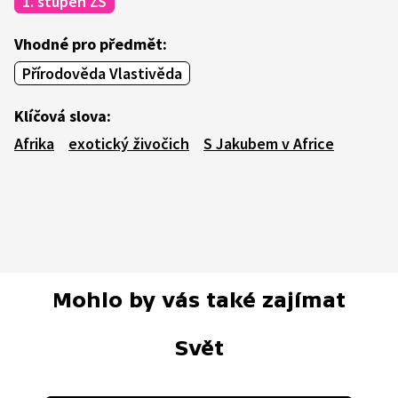
1. stupeň ZŠ
Vhodné pro předmět:
Přírodověda Vlastivěda
Klíčová slova:
Afrika
exotický živočich
S Jakubem v Africe
Mohlo by vás také zajímat
Svět