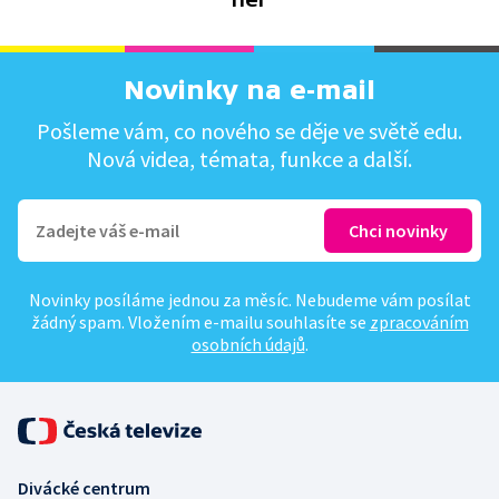
Novinky na e-mail
Pošleme vám, co nového se děje ve světě edu.
Nová videa, témata, funkce a další.
Novinky posíláme jednou za měsíc. Nebudeme vám posílat
žádný spam. Vložením e-mailu souhlasíte se
zpracováním
osobních údajů
.