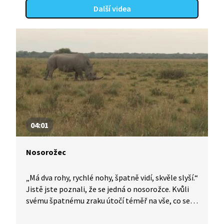
Další videa
04:01
Nosorožec
„Má dva rohy, rychlé nohy, špatně vidí, skvěle slyší.“
Jistě jste poznali, že se jedná o nosorožce. Kvůli
svému špatnému zraku útočí téměř na vše, co se
pohne. Dlužno říci, že pytláci na něj útočí mnohem
více. Kvůli pověsti o kouzelné léčivé moci jejich