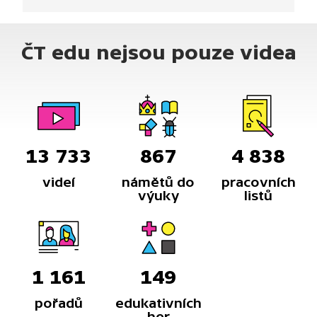
ČT edu nejsou pouze videa
13 733
867
4 838
videí
námětů do
pracovních
výuky
listů
1 161
149
pořadů
edukativních
her