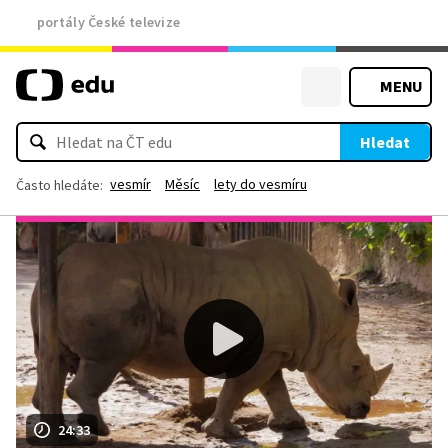
portály České televize
MENU
Hledat
vesmír
Měsíc
lety do vesmíru
Často hledáte:
24:33