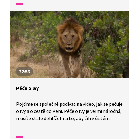
rohu jsou nosorožci ve volné přírodě téměř
vzácností a hrozí jim vyhubení. Africká příroda je
fascinující organismus. Druhý největší a zároveň
nejteplejší kontinent světa. Proto se neváhejte
vydat za dalším dobrodružstvím právě sem.
22:53
Péče o lvy
Pojďme se společné podívat na video, jak se pečuje
o lvy a o cestě do Keni. Péče o lvy je velmi náročná,
musíte stále dohlížet na to, aby žili v čistém
prostředí a kromě krmení je musíte stále hlídat,
aby neutekli. Mohli by někomu ublížit.