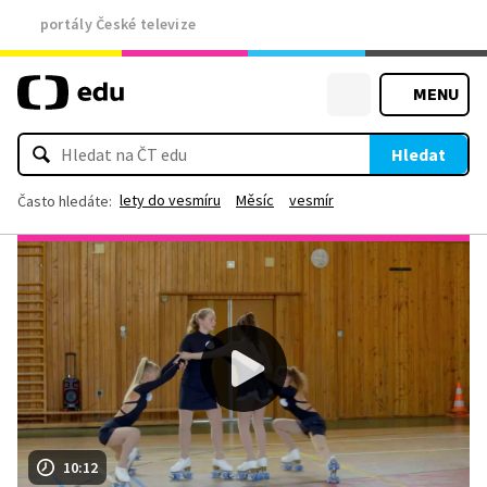
portály České televize
MENU
Hledat
lety do vesmíru
Měsíc
vesmír
Často hledáte:
10:12