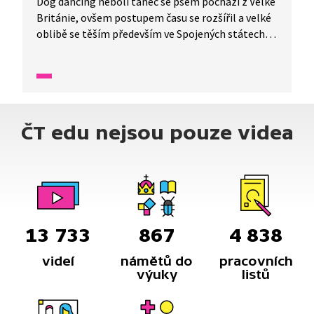
Dog dancing neboli tanec se psem pochází z Velké
Británie, ovšem postupem času se rozšířil a velké
oblibě se těším především ve Spojených státech. U
nás v republice zatím existuje pouze jeden
dogdancingový klub a soutěží se celkem ve čtyřech
kategoriích. Od volného stylu (který se zakládá
na různých prvcích a motivech), až po samotný
tanec se psem, kdy se pes i psovod pohybují
ČT edu nejsou pouze videa
do rytmu hudby a tvoří společně taneční pár.
13 733
867
4 838
videí
námětů do
pracovních
výuky
listů