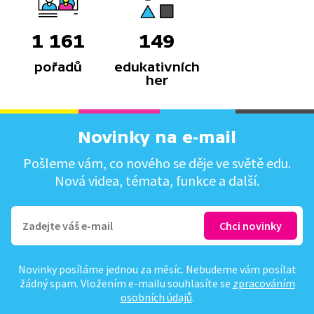
1 161
149
pořadů
edukativních
her
Novinky na e-mail
Pošleme vám, co nového se děje ve světě edu.
Nová videa, témata, funkce a další.
Novinky posíláme jednou za měsíc. Nebudeme vám posílat
žádný spam. Vložením e-mailu souhlasíte se
zpracováním
osobních údajů
.