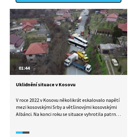
01:44
Uklidnění situace v Kosovu
V roce 2022 v Kosovu několikrát eskalovalo napětí
mezi kosovskými Srby a většinovými kosovskými
Albánci. Na konci roku se situace vyhrotila patrně
nejvíce od chvíle, kdy Kosovo v roce 2008 vyhlásilo
nezávislost. Srbský prezident Aleksandar Vučić
dokonce uvedl srbskou armádu do „stavu nejvyšší