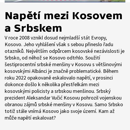
Napětí mezi Kosovem
a Srbskem
V roce 2008 vznikl dosud nejmladší stát Evropy,
Kosovo. Jeho vyhlášení však s sebou přineslo řadu
otazníků. Největším odpůrcem kosovské nezávislosti je
Srbsko, od něhož se Kosovo odtrhlo. Soužití
šestiprocentní srbské menšiny v Kosovu s většinovými
kosovskými Albánci je značně problematické. Během
roku 2022 opakovaně eskalovalo napětí, v prosinci
dokonce došlo k několika přestřelkám mezi
kosovskými policisty a srbskou menšinou. Srbský
prezident Aleksandar Vučić Kosovu pohrozil vojenskou
obranou zájmů srbské menšiny v Kosovu. Samo Srbsko
totiž stále vnímá Kosovo jako svoje území. Kam až
může napětí eskalovat?