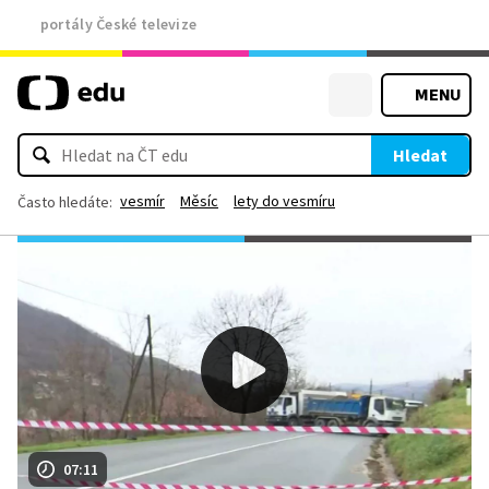
portály České televize
MENU
Hledat
vesmír
Měsíc
lety do vesmíru
Často hledáte:
07:11