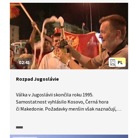
pohotovosti“. Kosovská vláda viní z vyhrocení
vztahů Srby. Ti to však odmítají a naopak viní
Kosovo, že utlačuje srbskou menšinu v Kosovu.
Srbsko sice nadále kosovskou nezávislost
neuznává, přesto je dohoda z konce roku 2022
vnímána jako jisté uklidnění doutnajícího
konfliktu na neklidném Balkáně.
02:41
PL
Rozpad Jugoslávie
Válka v Jugoslávii skončila roku 1995.
Samostatnost vyhlásilo Kosovo, Černá hora
či Makedonie. Požadavky menšin však naznačují,
že krvavý rozpad Jugoslávie do sedmi zemí nemusí
znamenat pro tuto oblast klid navždy.