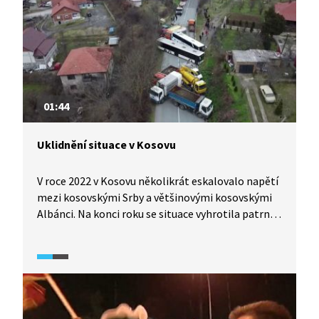
01:44
Uklidnění situace v Kosovu
V roce 2022 v Kosovu několikrát eskalovalo napětí
mezi kosovskými Srby a většinovými kosovskými
Albánci. Na konci roku se situace vyhrotila patrně
nejvíce od chvíle, kdy Kosovo v roce 2008 vyhlásilo
nezávislost. Srbský prezident Aleksandar Vučić
dokonce uvedl srbskou armádu do „stavu nejvyšší
pohotovosti“. Kosovská vláda viní z vyhrocení
vztahů Srby. Ti to však odmítají a naopak viní
Kosovo, že utlačuje srbskou menšinu v Kosovu.