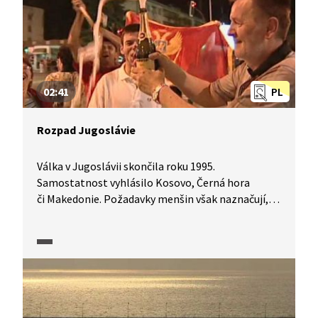
Srbsko sice nadále kosovskou nezávislost
neuznává, přesto je dohoda z konce roku 2022
vnímána jako jisté uklidnění doutnajícího
konfliktu na neklidném Balkáně.
02:41
PL
Rozpad Jugoslávie
Válka v Jugoslávii skončila roku 1995.
Samostatnost vyhlásilo Kosovo, Černá hora
či Makedonie. Požadavky menšin však naznačují,
že krvavý rozpad Jugoslávie do sedmi zemí nemusí
znamenat pro tuto oblast klid navždy.