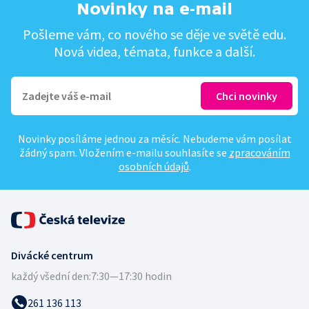
Novinky na e-mail
Pošleme vám, co nového se děje ve světě edu.
Nová videa, témata, funkce a další.
Novinky posíláme jednou za měsíc. Nebudeme vám posílat
žádný spam. Vložením e-mailu souhlasíte se
zpracováním
osobních údajů
.