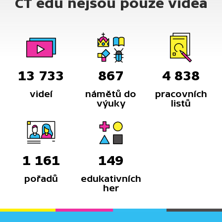
ČT edu nejsou pouze videa
13 733
867
4 838
videí
námětů do
pracovních
výuky
listů
1 161
149
pořadů
edukativních
her