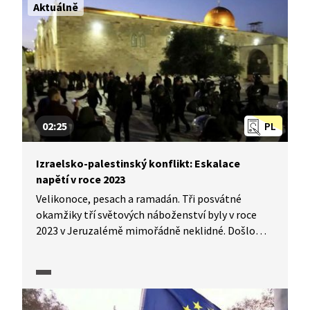
Aktuálně
02:25
PL
Izraelsko-palestinský konflikt: Eskalace
napětí v roce 2023
Velikonoce, pesach a ramadán. Tři posvátné
okamžiky tří světových náboženství byly v roce
2023 v Jeruzalémě mimořádně neklidné. Došlo
totiž k sérií střetů mezi izraelskou policií
a muslimy v mešitě na Chrámové hoře. Střety se
z Jeruzaléma přenesly dále. Izraelské letectvo
podniklo letecké útoky v Pásmu Gazy a v jižním