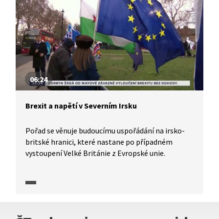
Libanonu poté, co odtud byly vypáleny desítky
raket na Izrael. Napětí v oblasti opět
vyeskalovalo.
06:24
Brexit a napětí v Severním Irsku
Pořad se věnuje budoucímu uspořádání na irsko-
britské hranici, které nastane po případném
vystoupení Velké Británie z Evropské unie.