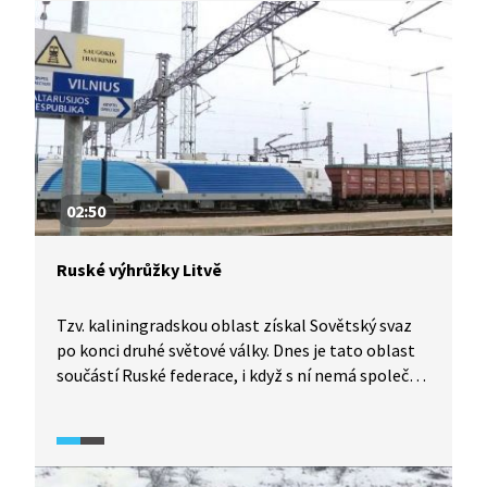
02:50
Ruské výhrůžky Litvě
Tzv. kaliningradskou oblast získal Sovětský svaz
po konci druhé světové války. Dnes je tato oblast
součástí Ruské federace, i když s ní nemá společné
hranice. Část zboží do oblasti proudila
před zahájením války na Ukrajině přes Litvu.
V důsledku zostřených protiruských sankcí zemí
Evropské unie však není železniční doprava přes