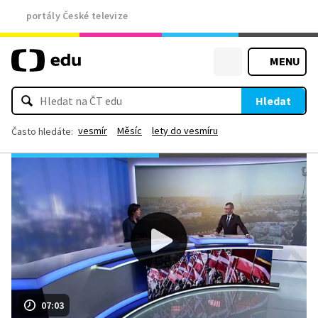
portály České televize
MENU
Hledat
vesmír
Měsíc
lety do vesmíru
Často hledáte:
07:03