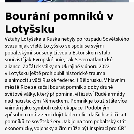
Bourání pomníků v
Lotyšsku
Vztahy Lotyšska a Ruska nebyly po rozpadu Sovětského
svazu nijak vřelé. Lotyšsko se spolu se svými
pobaltskými sousedy Litvou a Estonskem stalo
součástí jak Evropské unie, tak Severoatlantické
aliance. Začátek války na Ukrajině v únoru 2022
v Lotyšsku ještě prohloubil historické trauma
a animozitu vůči Ruské federaci i Bělorusku. V hlavním
městě Rize se začal bourat pomník z doby druhé
světové války, který připomínal vítězství Rudé armády
nad nacistickým Německem. Pomník je totiž stále více
vnímán jako symbol ruské okupace. Podobným
způsobem má v zemi dojít k demolici dalších asi tří set
pomníků ze sovětské éry. Jak je na tom pobaltský stát
ekonomicky, vojensky a čím může být inspirací pro ČR?