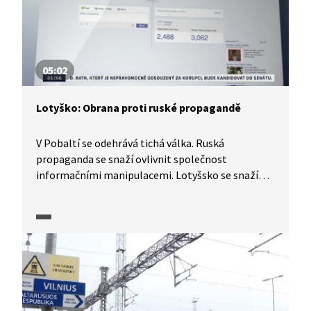
05:02
Lotyško: Obrana proti ruské propagandě
V Pobaltí se odehrává tichá válka. Ruská
propaganda se snaží ovlivnit společnost
informačními manipulacemi. Lotyšsko se snaží
bránit se.