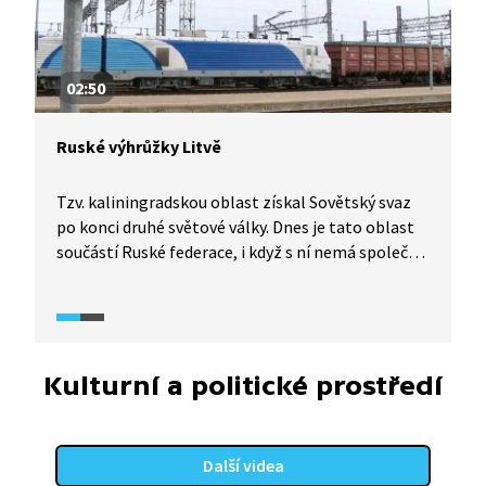
02:50
Ruské výhrůžky Litvě
Tzv. kaliningradskou oblast získal Sovětský svaz
po konci druhé světové války. Dnes je tato oblast
součástí Ruské federace, i když s ní nemá společné
hranice. Část zboží do oblasti proudila
před zahájením války na Ukrajině přes Litvu.
V důsledku zostřených protiruských sankcí zemí
Evropské unie však není železniční doprava přes
Litvu možná. Rusko proto začalo Litvě vyhrožovat.
Kulturní a politické prostředí
Další videa