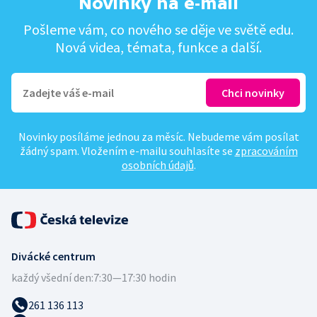
Novinky na e-mail
Pošleme vám, co nového se děje ve světě edu.
Nová videa, témata, funkce a další.
Novinky posíláme jednou za měsíc. Nebudeme vám posílat
žádný spam. Vložením e-mailu souhlasíte se
zpracováním
osobních údajů
.