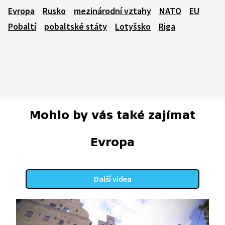
Evropa
Rusko
mezinárodní vztahy
NATO
EU
Pobaltí
pobaltské státy
Lotyšsko
Riga
Mohlo by vás také zajímat
Evropa
Další videa