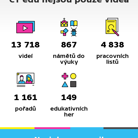
zde bylo narychlo zahrabaných do země, těla se
však po deštích objevovala na povrchu a zemědělci
zde odmítali obdělávat půdu. Až 17 let po bitvě
vznikl přenesením ostatků nejpočetnější
hromadný hrob u nás, který sdílí vojáci bez ohledu
na národnost a zem, za kterou padli.
13 718
867
4 838
videí
námětů do
pracovních
výuky
listů
1 161
149
pořadů
edukativních
her