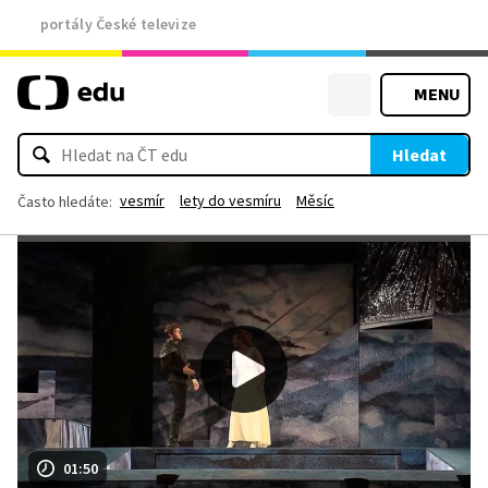
portály České televize
MENU
Hledat
vesmír
lety do vesmíru
Měsíc
Často hledáte:
01:50