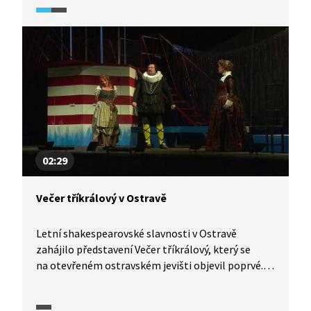
A proč je tahle tragédie tak krátká? Na čí počest
byla napsána? Hilský hovoří o motivu času
a čarodějnic a zmiňuje dále charakteristiku
postavy Macbetha a kontext vzniku hry. Pasáž
obsahuje ukázky z divadelního představení
hraného na Letních shakespearovských
slavnostech na Pražském hradě.
02:29
Večer tříkrálový v Ostravě
Letní shakespearovské slavnosti v Ostravě
zahájilo představení Večer tříkrálový, který se
na otevřeném ostravském jevišti objevil poprvé.
Hra se tak stala dalším dílem renesančního
velikána ztvárněným v představeních pod širým