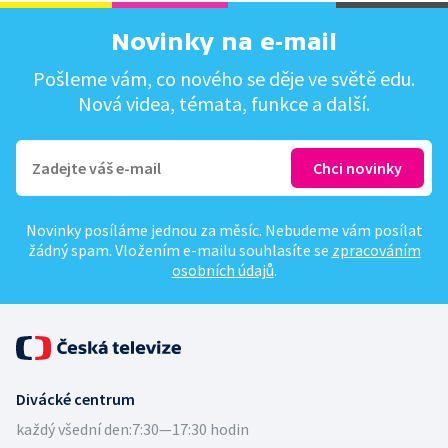
Novinky na e-mail
Pošleme vám, co nového se děje ve světě edu.
Nová videa, témata, funkce a další.
Novinky posíláme jednou za měsíc. Nebudeme vám posílat
žádný spam. Vložením e-mailu souhlasíte se
zpracováním
osobních údajů
.