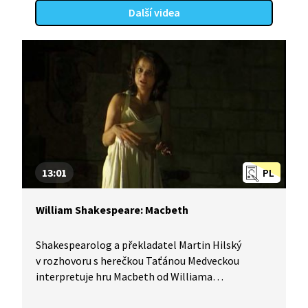
Další videa
13:01
PL
William Shakespeare: Macbeth
Shakespearolog a překladatel Martin Hilský
v rozhovoru s herečkou Taťánou Medveckou
interpretuje hru Macbeth od Williama
Shakespeara. V čem se zásadně liší od Hamleta?