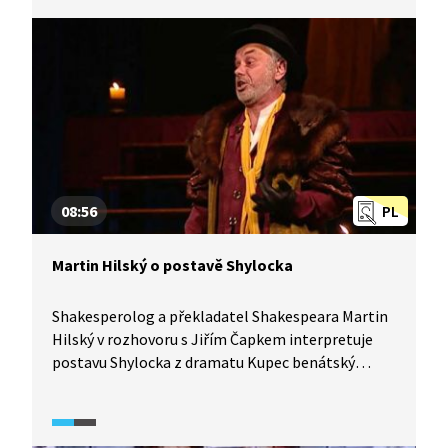
nebem.
08:56
PL
Martin Hilský o postavě Shylocka
Shakesperolog a překladatel Shakespeara Martin
Hilský v rozhovoru s Jiřím Čapkem interpretuje
postavu Shylocka z dramatu Kupec benátský
od Williama Shakespeara. Hovoří také o mýtu
židovství, který se v dramatu objevuje.
Shakespeare samozřejmě nevěděl nic