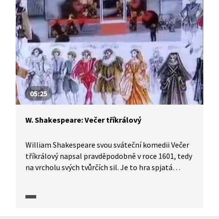
o holokaustu, který měl přijít, ale v dějinách se
mohl inspirovat i on. Protože křesťané neznají jen
milosrdenství a dobro. Hilský vysvětluje dobové
souvislosti židovství, stereotypy, které panovaly
ve společnosti, ve které Shakespeare žil, a které
přetavil. Pasáž obsahuje i ukázky divadelního
představení Kupec benátský Východočeského
divadla v Pardubicích.
05:25
W. Shakespeare: Večer tříkrálový
William Shakespeare svou sváteční komedii Večer
tříkrálový napsal pravděpodobně v roce 1601, tedy
na vrcholu svých tvůrčích sil. Je to hra spjatá
s oslavami, se svátečním „převráceným“ světem
příznačným pro středověké a renesanční svátky
bláznů. V roce 2005 měli diváci možnost vidět toto
představení v rámci Letních shakespearovských