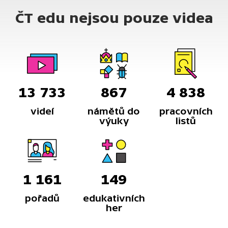
slavností.
ČT edu nejsou pouze videa
13 733
867
4 838
videí
námětů do
pracovních
výuky
listů
1 161
149
pořadů
edukativních
her