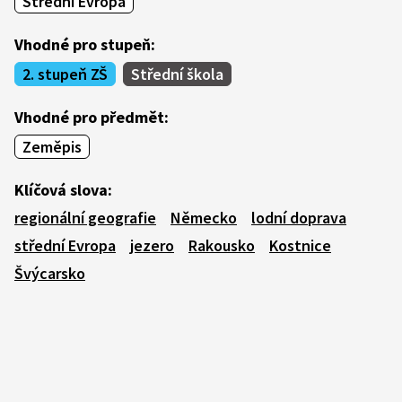
Střední Evropa
Vhodné pro stupeň:
2. stupeň ZŠ
Střední škola
Vhodné pro předmět:
Zeměpis
Klíčová slova:
regionální geografie
Německo
lodní doprava
střední Evropa
jezero
Rakousko
Kostnice
Švýcarsko