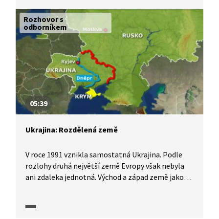
míst. Snad každý návštěvník Triglavského
národního parku si zde přijde na své. Podívejte se
Rozhovor s
s námi.
odborníkem
05:39
Ukrajina: Rozdělená země
V roce 1991 vznikla samostatná Ukrajina. Podle
rozlohy druhá největší země Evropy však nebyla
ani zdaleka jednotná. Východ a západ země jako
by byly dvěma státy. Oblasti východně od Dněpru
mají s Ruskem společné dějiny již od 17. století.
Naopak západ Ukrajiny je spíše středoevropský.