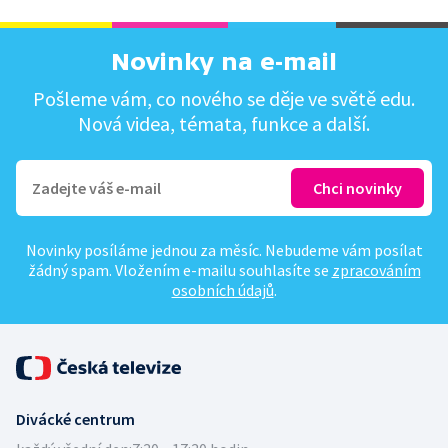
Novinky na e-mail
Pošleme vám, co nového se děje ve světě edu.
Nová videa, témata, funkce a další.
Novinky posíláme jednou za měsíc. Nebudeme vám posílat
žádný spam. Vložením e-mailu souhlasíte se
zpracováním
osobních údajů
.