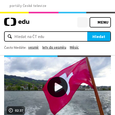
portály České televize
MENU
Hledat
vesmír
lety do vesmíru
Měsíc
Často hledáte:
02:37