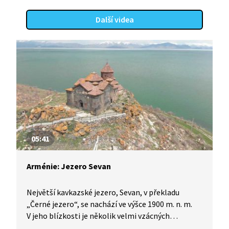
Další videa
05:41
Arménie: Jezero Sevan
Největší kavkazské jezero, Sevan, v překladu
„Černé jezero“, se nachází ve výšce 1900 m. n. m.
V jeho blízkosti je několik velmi vzácných
památek, klášterů, z nichž nejstarší byl založen