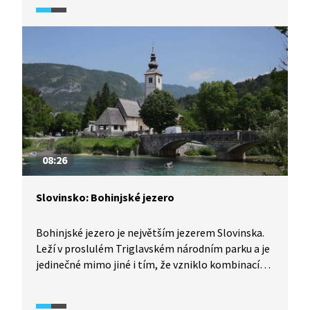
i nedalekou vesničku Godinje z 10. století a také se
dozvíme něco o výrobě vína a fenoménu
slowturismu.
08:26
Slovinsko: Bohinjské jezero
Bohinjské jezero je největším jezerem Slovinska.
Leží v proslulém Triglavském národním parku a je
jedinečné mimo jiné i tím, že vzniklo kombinací
ledovcové činnosti a tektonických procesů.
V blízkosti jezera je řada turisticky zajímavých