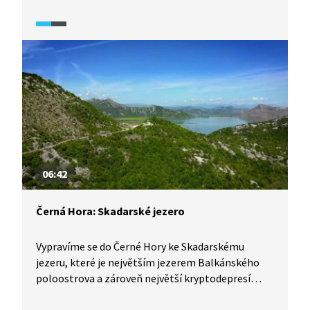
již před více než 1700 lety zakladatelem arménské
církve. V dobách Sovětského svazu však došlo
ke zrušení kláštera a rozboření budov, zachovány
zůstaly pouze dva historické cenné kostely. Celé
okolí jezera je tak pro milovníky historických
památek skutečným skvostem.
06:42
Černá Hora: Skadarské jezero
Vypravíme se do Černé Hory ke Skadarskému
jezeru, které je největším jezerem Balkánského
poloostrova a zároveň největší kryptodepresí
v Evropě. Co to je? Kromě jezera uvidíme