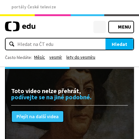
portály České televize
MENU
Hledat
Měsíc
vesmír
lety do vesmíru
Často hledáte:
Toto video nelze přehrát,
podívejte se na jiné podobné.
Přejít na další videa