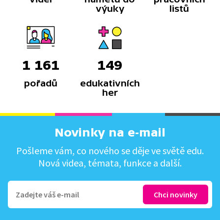
výuky
listů
1 161
149
pořadů
edukativních
her
Novinky na e-mail
Pošleme vám, co nového se děje ve světě edu.
Nová videa, témata, funkce a další.