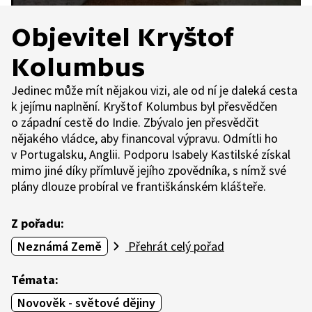
Objevitel Kryštof
Kolumbus
Jedinec může mít nějakou vizi, ale od ní je daleká cesta
k jejímu naplnění. Kryštof Kolumbus byl přesvědčen
o západní cestě do Indie. Zbývalo jen přesvědčit
nějakého vládce, aby financoval výpravu. Odmítli ho
v Portugalsku, Anglii. Podporu Isabely Kastilské získal
mimo jiné díky přímluvě jejího zpovědníka, s nímž své
plány dlouze probíral ve františkánském klášteře.
Z pořadu:
Neznámá Země
Přehrát celý pořad
Témata:
Novověk - světové dějiny