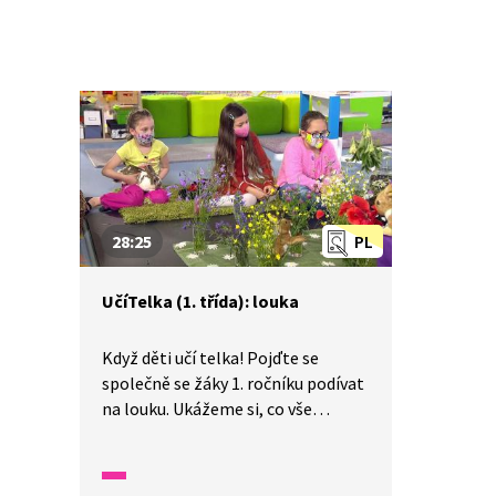
28:25
PL
UčíTelka (1. třída): louka
Když děti učí telka! Pojďte se
společně se žáky 1. ročníku podívat
na louku. Ukážeme si, co vše
na louce roste, a naučíme se
jednotlivé květiny pojmenovat.
Také se seznámíme s živočichy,