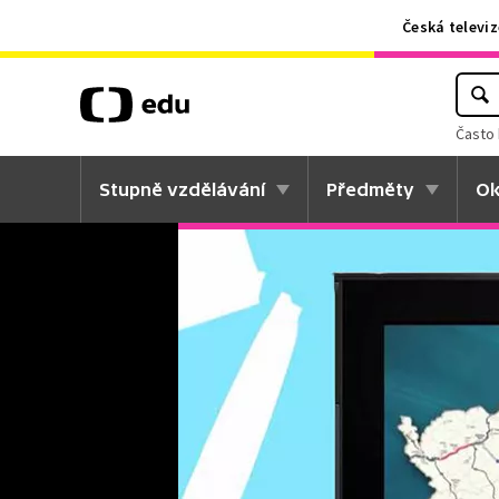
Česká televiz
Často 
Stupně vzdělávání
Předměty
Ok