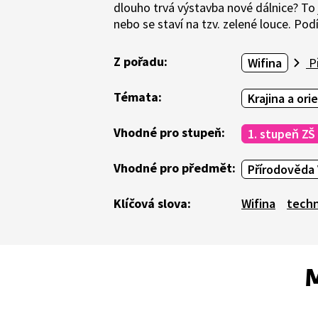
dlouho trvá výstavba nové dálnice? To j
nebo se staví na tzv. zelené louce. Pod
Z pořadu:
Wifina
Př
Témata:
Krajina a ori
Vhodné pro stupeň:
1. stupeň ZŠ
Vhodné pro předmět:
Přírodověda 
Klíčová slova:
Wifina
techn
M