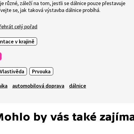
e různé, záleží na tom, jestli se dálnice pouze přestavuje
ívejte se, jak taková výstavba dálnice probíhá.
ehrát celý pořad
entace v krajině
Vlastivěda
Prvouka
ika
automobilová doprava
dálnice
ohlo by vás také zajím