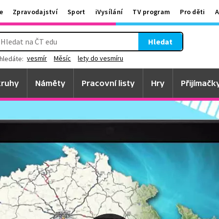
e
Zpravodajství
Sport
iVysílání
TV program
Pro děti
A
Hledat
vesmír
Měsíc
lety do vesmíru
hledáte:
ruhy
Náměty
Pracovní listy
Hry
Přijímačk