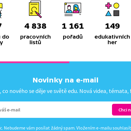
7
4 838
1 161
149
 do
pracovních
pořadů
edukativních
y
listů
her
Novinky na e-mail
co nového se děje ve světě edu. Nová videa, témata, f
c. Nebudeme vám posílat žádný spam. Vložením e-mailu souhlasí