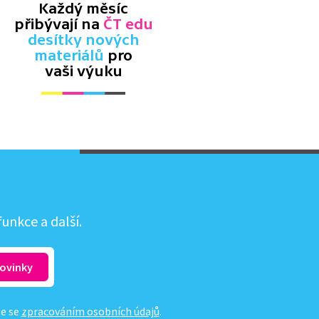
Každý měsíc
přibývají na
ČT edu
desítky nových
materiálů
pro
vaši výuku
unkce a další.
te se
zpracováním osobních údajů
.