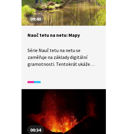
o dva centimetry, oceníme jeho
velikost. Jak to v takovém dole se
stálou teplotou 7 stupňů vlastně
09:40
vypadá?
Nauč tetu na netu: Mapy
Série Nauč tetu na netu se
zaměřuje na základy digitální
gramotnosti. Tentokrát ukáže
třináctiletý Ondra své tetě, že
plánovat výlet podle papírové
mapy je v době internetu zbytečné.
Internetové mapy umožňují
zjišťovat zajímavosti a prohlížet
fotografie z celého světa. Ondra
také upozorní na využití GPS,
geocaching a možnost stažení
map pro offline použití.
00:34