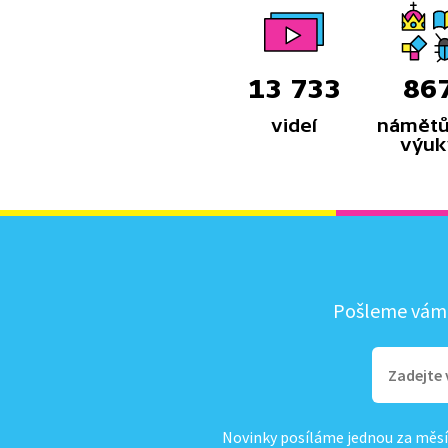
13 733
86
videí
námětů
výuk
Pošleme vám, 
Novinky posíláme jednou za měsí