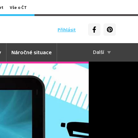
rt
Vše o ČT
Přihlásit
y
Náročné situace
Další