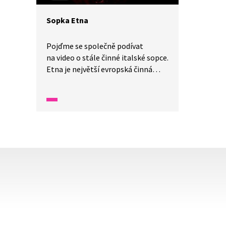
Sopka Etna
Pojďme se společně podívat
na video o stále činné italské sopce.
Etna je největší evropská činná
sopka, která oficiálně měří 3350
metrů, i když její výška se stále
mění. Tato sopka má několik
kráterů, ze kterých vyvěrá láva
a horké plyny. Je zapsána
na seznamu světového dědictví
UNESCO.