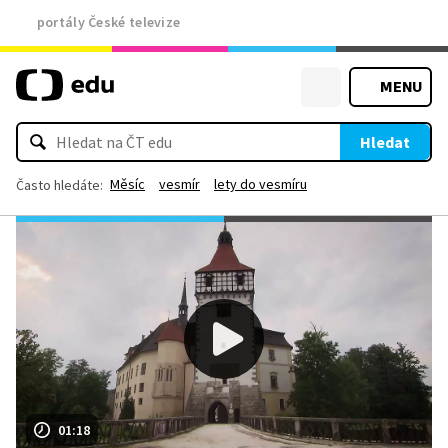
portály České televize
MENU
Hledat
Měsíc
vesmír
lety do vesmíru
Často hledáte:
01:18