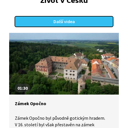
Život v Česku
Další videa
01:30
Zámek Opočno
Zámek Opočno byl původně gotickým hradem.
V 16. století byl však přestavěn na zámek