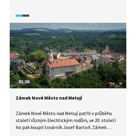
nechal přestavět na renesanční zámek. Zámek pak
prošel několika úpravami v různých uměleckých
slozích. Před více než 80 lety babička rodu Bořek-
Dohalských zámek prodala státu a šlechtickému
rodu zůstal jen zahradní domek. Dnes zámek
slouží jako domov seniorů, z původního zařízení
zámku nezbylo nic. Zámecký park je se zámkem
kulturní památkou ČR.
01:26
Zámek Nové Město nad Metují
Zámek Nové Město nad Metují patřil v průběhu
staletí různým šlechtickým rodům, ve 20. století
ho pak koupil továrník Josef Bartoň. Zámek
prošel přestavbou a změnil se v moderní sídlo.