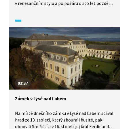
v renesančním stylu a po požáru o sto let později
prošel další přestavbou ve vrcholně barokním
stylu.
03:37
Zámek v Lysé nad Labem
Na místě dnešního zámku v Lysé nad Labem stával
hrad ze 13. století, který zbourali husité, pak
obnovili Smiřičtí a v 16. století jej král Ferdinand I.