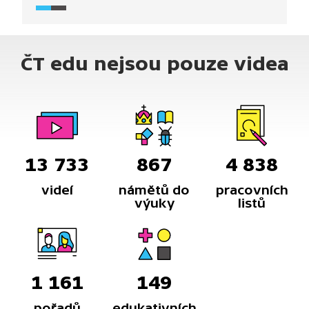
státní a návštěvníkům nabízí atraktivní interiéry:
Zlatý sál s kazetovým vyřezávaným stropem,
Mramorový sál nebo Africký sál plný trofejí.
ČT edu nejsou pouze videa
13 733
867
4 838
videí
námětů do
pracovních
výuky
listů
1 161
149
pořadů
edukativních