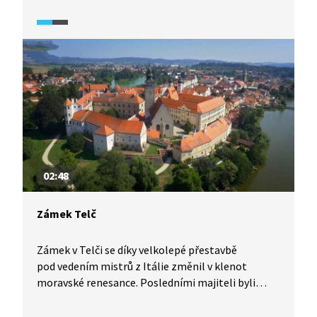
Po necitlivém období znárodnění byl zámek
opraven a zpřístupněn veřejnosti.
02:48
Zámek Telč
Zámek v Telči se díky velkolepé přestavbě
pod vedením mistrů z Itálie změnil v klenot
moravské renesance. Posledními majiteli byli
Podstatští, přičemž paní hraběnka v Telči
dokonce založila hokejový tým. Nyní je zámek