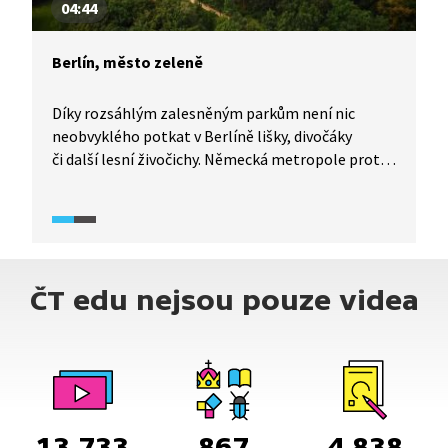
04:44
Berlín, město zeleně
Díky rozsáhlým zalesněným parkům není nic
neobvyklého potkat v Berlíně lišky, divočáky
či další lesní živočichy. Německá metropole proto
zaměstnává až 30 městských hajných. I samotný
lesní porost v Berlíně je zajímavý, stromy
porůstají například již nevyužívané železniční
tratě. Přijměte pozvání na procházku městskou
divočinou a poslechněte si vysvětlení, jak k tomu
ČT edu nejsou pouze videa
vlastně došlo a jakou roli v tom hrály světové
dějiny.
13 733
867
4 838