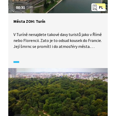
00:31
PL
Města ZOH: Turín
V Turíně nenajdete takové davy turistů jako v Římě
nebo Florencii. Zato je to odsud kousek do Francie.
Její šmrnc se promítl i do atmosféry města.
Přesto tu ale zažijete pohodovou a domácí
atmosféru.