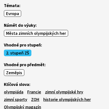
Témata:
Evropa
Námět do výuky:
Města zimních olympijských her
Vhodné pro stupeň:
2. stupeň ZŠ
Vhodné pro předmět:
Zeměpis
Klíčová slova:
olympiáda
Francie
zimní olympijské hry
zimní sporty
ZOH
historie olympijských her
Olympijský magazín