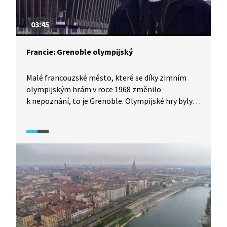
03:45
Francie: Grenoble olympijský
Malé francouzské město, které se díky zimním
olympijským hrám v roce 1968 změnilo
k nepoznání, to je Grenoble. Olympijské hry byly
významné z mnoha hledisek: poprvé tu byly
prováděny dopingové kontroly, vysílalo se v barvě
a hlavně se stavělo účelně, mnohá sportoviště
jsou využívána ještě dnes. Olympiáda v Grenoblu
byla významná i pro Čechoslováky, vůbec první
zlatou medaili ze zimních her tehdy přivezl
skokan na lyžích Jiří Raška a naši hokejisté
v napjaté atmosféře předznamenávající pražské
jaro tu porazili Sovětský svaz. V Grenoblu na ni
vzpomínají pozitivně dodnes.