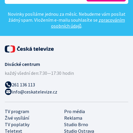
Novinky posíláme jednou za měsíc. Nebudeme vám posílat
žádný spam. Vložením e-mailu souhlasíte se
zpracováním
osobních údajů
.