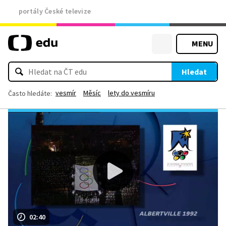
portály České televize
MENU
Hledat
vesmír
Měsíc
lety do vesmíru
Často hledáte:
02:40