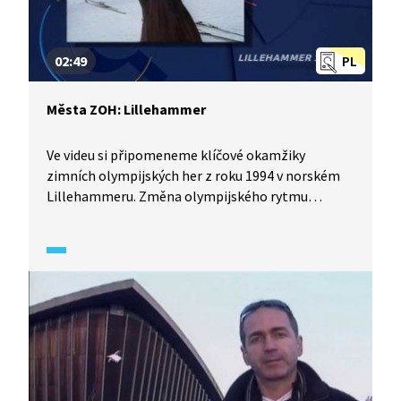
02:49
PL
Města ZOH: Lillehammer
Ve videu si připomeneme klíčové okamžiky
zimních olympijských her z roku 1994 v norském
Lillehammeru. Změna olympijského rytmu
způsobila, že Zimní olympijské hry v Lillehameru
se konaly již dva roky po předchozích. Poprvé se
olympiády zúčastnily týmy samostatné České
a Slovenské republiky. Jedna událost z her se
dostala dokonce až na poštovní známky. Jiná
jakoby pocházela z dramatické detektivky.
Příběhů se tu ale odehrálo mnohem víc.