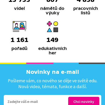
videí
námětů do
pracovních
výuky
listů
1 161
149
pořadů
edukativních
her
Novinky na e-mail
Pošleme vám, co nového se děje ve světě edu.
Nová videa, témata, funkce a další.