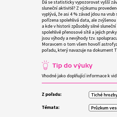
Dá se statisticky vypozorovat vyšší zá
sluneční aktivitě? Z výzkumu provede
vyplývá, že asi 4 % závad jdou na vrub
pořízena spolehlivá data, ale zvýšenou 
a kde v historii způsobily silné slune
spolehlivě přenosové sítě a jejich prv
jsou výhody a nevýhody tzv. spoluprac
Moravcem o tom všem hovoří astrofyzi
pořadu, který navazuje na dokument Ti
Tip do výuky
Vhodné jako doplňující informace k vid
Z pořadu:
Tiché hrozb
Témata:
Průzkum ves