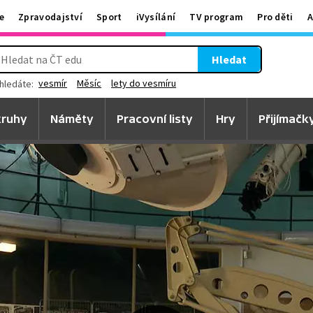
e
Zpravodajství
Sport
iVysílání
TV program
Pro děti
A
Hledat
vesmír
Měsíc
lety do vesmíru
hledáte:
ruhy
Náměty
Pracovní listy
Hry
Přijímačk