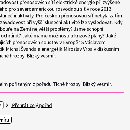
vadovost přenosových sítí elektrické energie při zvýšené
ného pro severoamerickou rozvodnou síť v roce 2013
 sluneční aktivity. Pro českou přenosovou síť nebyla zatím
závadovost při vyšší sluneční aktivitě lze vysledovat. Kdy
ční bouře na Zemi největší problémy? Jsme schopni
ky ochránit? Jaké máme možnosti a krizové plány? Jaké
ujících přenosových soustav v Evropě? S Václavem
k Michal Švanda a energetik Miroslav Vrba v diskusním
ché hrozby: Blízký vesmír.
eím pořízeným z pořadu Tiché hrozby: Blízký vesmír.
y
Přehrát celý pořad
míru