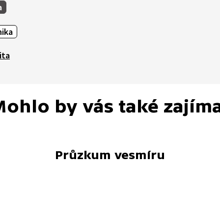
a
nika
ita
ohlo by vás také zajím
Průzkum vesmíru