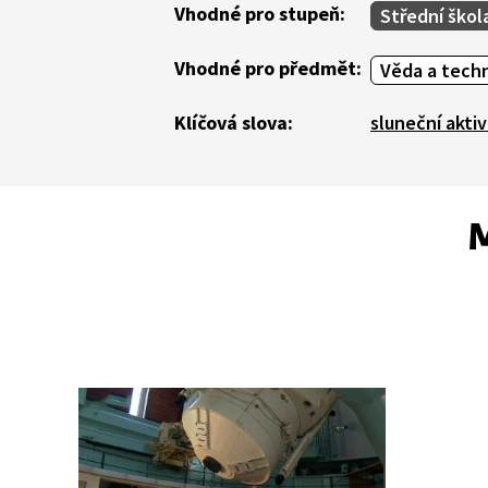
Vhodné pro stupeň:
Střední škol
Vhodné pro předmět:
Věda a tech
Klíčová slova:
sluneční aktiv
M