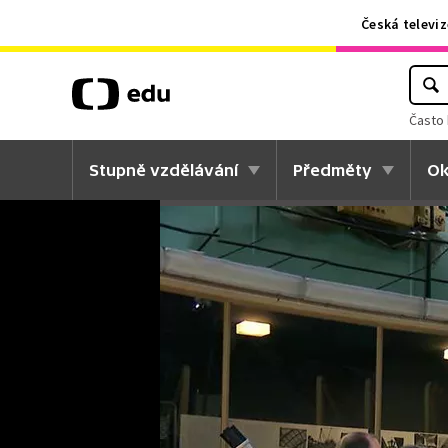
Česká televiz
Často 
Stupně vzdělávání
Předměty
Ok