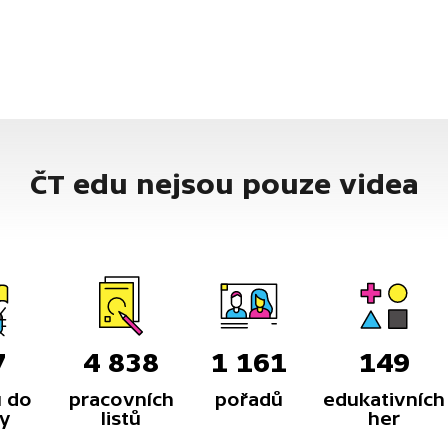
ČT edu nejsou pouze videa
7
4 838
1 161
149
 do
pracovních
pořadů
edukativních
y
listů
her