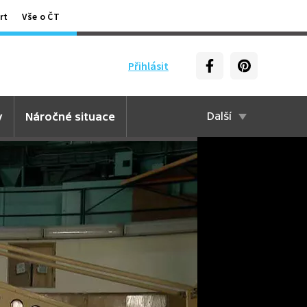
rt
Vše o ČT
Přihlásit
y
Náročné situace
Další