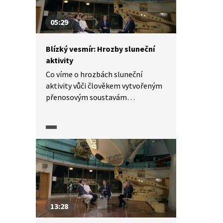
05:29
Blízký vesmír: Hrozby sluneční
aktivity
Co víme o hrozbách sluneční
aktivity vůči člověkem vytvořeným
přenosovým soustavám
a přenosovým sítím? Naše
zkušenosti spadají do poloviny 20.
století, kdy se začaly přenosové
sítě propojovat. O tom, jak a kde
sluneční aktivita nejvíce narušuje
geomagnetické pole Země, jaká je
četnost slunečních bouří
způsobujících nebezpečné
geomagnetické proudy i proč je
13:28
infrastruktura přenosových
zařízení v současnosti odolnější,