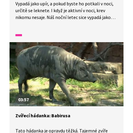
Vypadá jako upír, a pokud byste ho potkali v noci,
určitě se leknete. I když je aktivní v noci, krev
nikomu nesaje. Náš noční letec sice vypadá jako
netopýr, ale netopýr to není! Seznamte se
s kaloněm plavým. Čím se živí? Kolik jich může žít
pohromadě? Zkuste si tipnout!
03:57
Zvířecí hádanka: Babirusa
Tato hádanka je opravdu těžká. Tajemné zvíře