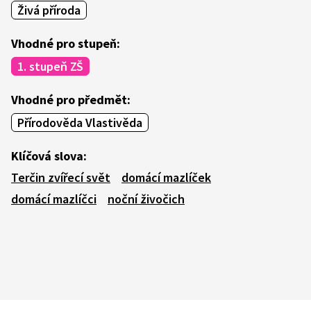
Živá příroda
Vhodné pro stupeň:
1. stupeň ZŠ
Vhodné pro předmět:
Přírodověda Vlastivěda
Klíčová slova:
Terčin zvířecí svět
domácí mazlíček
domácí mazlíčci
noční živočich