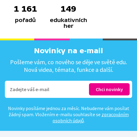
1 161
149
pořadů
edukativních
her
Novinky na e-mail
Pošleme vám, co nového se děje ve světě edu.
Nová videa, témata, funkce a další.
Novinky posíláme jednou za měsíc. Nebudeme vám posílat
žádný spam. Vložením e-mailu souhlasíte se
zpracováním
osobních údajů
.