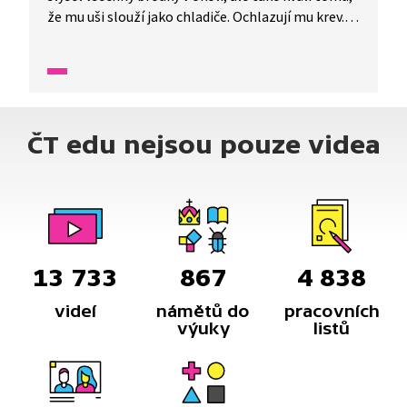
že mu uši slouží jako chladiče. Ochlazují mu krev.
A to se v poušti velmi hodí. Ježek ušatý loví
především v noci. Není však sám, na nočním lovu
potká také křečky, tarbíky nebo krokodýly. Africká
příroda je fascinující organismus. Druhý největší
a zároveň nejteplejší kontinent světa. Proto se
ČT edu nejsou pouze videa
neváhejte vydat za dalším dobrodružstvím právě
sem.
13 733
867
4 838
videí
námětů do
pracovních
výuky
listů