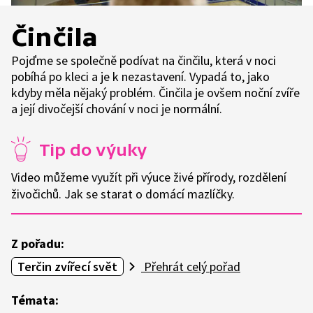
Činčila
Pojďme se společně podívat na činčilu, která v noci
pobíhá po kleci a je k nezastavení. Vypadá to, jako
kdyby měla nějaký problém. Činčila je ovšem noční zvíře
a její divočejší chování v noci je normální.
Tip do výuky
Video můžeme využít při výuce živé přírody, rozdělení
živočichů. Jak se starat o domácí mazlíčky.
Z pořadu:
Terčin zvířecí svět
Přehrát celý pořad
Témata: