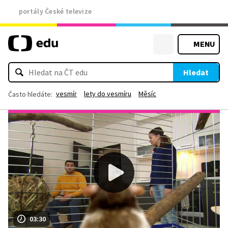
portály České televize
MENU
Hledat
vesmír
lety do vesmíru
Měsíc
Často hledáte:
03:30