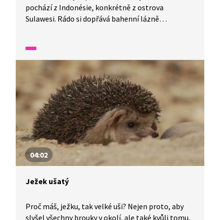
pochází z Indonésie, konkrétně z ostrova
Sulawesi. Rádo si dopřává bahenní lázně
a připomíná prase, ovšem je to velice unikátní
prase, nebo spíš prasojelen, jak zní překlad jeho
originálního jména.
04:02
Ježek ušatý
Proč máš, ježku, tak velké uši? Nejen proto, aby
slyšel všechny brouky v okolí, ale také kvůli tomu,