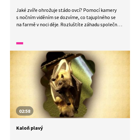
Jaké zvíře ohrožuje stádo ovcí? Pomocí kamery
s nočním viděním se dozvíme, co tajuplného se
na farmě v noci děje. Rozluštíte záhadu společně
s námi? Jakou roli hraje v našem příběhu
sousedčina borderkolie?
02:58
Kaloň plavý