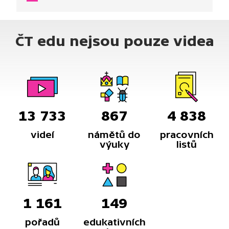
ohrožené na životě, mohou mu přijet na pomoc.
ČT edu nejsou pouze videa
13 733
867
4 838
videí
námětů do
pracovních
výuky
listů
1 161
149
pořadů
edukativních