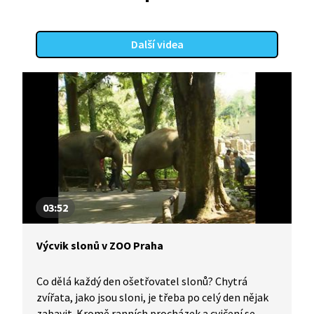
Další videa
03:52
Výcvik slonů v ZOO Praha
Co dělá každý den ošetřovatel slonů? Chytrá
zvířata, jako jsou sloni, je třeba po celý den nějak
zabavit. Kromě ranních procházek a cvičení se