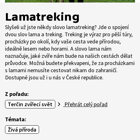
Lamatreking
Slyšeli už jste někdy slovo lamatreking? Jde o spojení
dvou slov lama a treking. Treking je výraz pro pěší túry,
procházky po okolí, kdy vaše cesta vede přírodou,
ideálně lesem nebo horami. A slovo lama nám
naznačuje, jaké zvíře nám bude na našich cestách dělat
průvodce. Možná budete překvapeni, že za procházkami
s lamami nemusíte cestovat nikam do zahraničí.
Dostupné jsou už i u nás v České republice.
Z pořadu:
Terčin zvířecí svět
Přehrát celý pořad
Témata:
Živá příroda