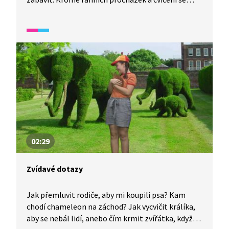
slonům ve výběhu schovává jídlo, při jehož
dobývání se dostatečně zabaví. Slony v pražské
ZOO však bohužel nelze kvůli jejich vysokému věku
rozmnožovat.
02:29
Zvídavé dotazy
Jak přemluvit rodiče, aby mi koupili psa? Kam
chodí chameleon na záchod? Jak vycvičit králíka,
aby se nebál lidí, anebo čím krmit zvířátka, když