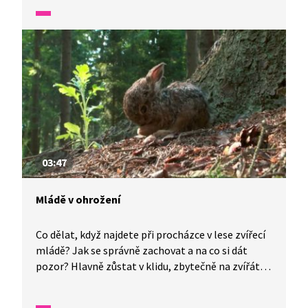
budou vědět rady a poraněného živočicha odchytí,
aby ho mohli ošetřit. Podívejte se, jak to udělali
v tomto případě.
03:47
Mládě v ohrožení
Co dělat, když najdete při procházce v lese zvířecí
mládě? Jak se správně zachovat a na co si dát
pozor? Hlavně zůstat v klidu, zbytečně na zvířátko
nesahat a zavolat na záchranou stanici. Tam už
vám poradí, co a jak. V případě, že bude mládě