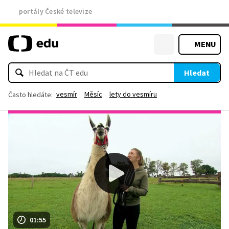
portály České televize
MENU
Hledat
vesmír
Měsíc
lety do vesmíru
Často hledáte:
01:55