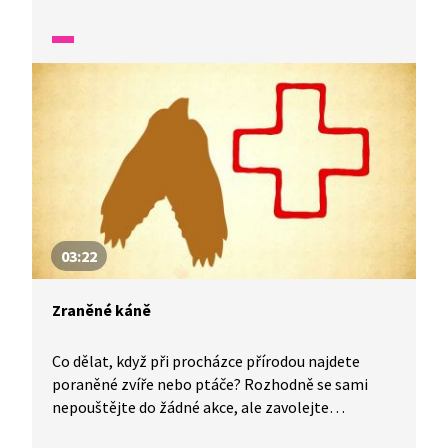
nějaké potkám na procházce? Terka odpovídá
na zvídavé dotazy svých diváků.
03:22
Zraněné káně
Co dělat, když při procházce přírodou najdete
poraněné zvíře nebo ptáče? Rozhodně se sami
nepouštějte do žádné akce, ale zavolejte
profesionálům ze záchranné stanice. Oni už si