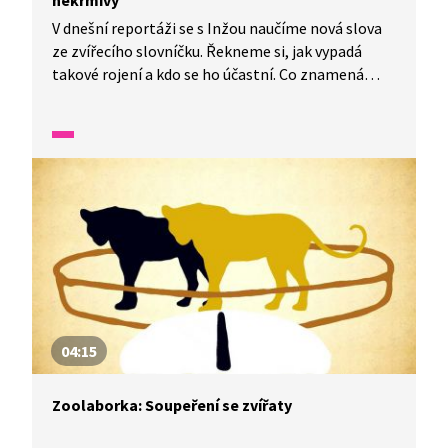
nekrmivý
V dnešní reportáži se s Inžou naučíme nová slova
ze zvířecího slovníčku. Řekneme si, jak vypadá
takové rojení a kdo se ho účastní. Co znamená
slovíčko „invazní“ a jakých zvířat se týká. Nebo
jaký je rozdíl mezi krmivými a nekrmivými ptáky.
04:15
Zoolaborka: Soupeření se zvířaty