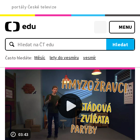
portály České televize
MENU
Hledat
Měsíc
lety do vesmíru
vesmír
Často hledáte:
03:43