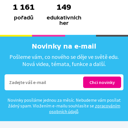
1 161
149
pořadů
edukativních
her
Novinky na e-mail
Pošleme vám, co nového se děje ve světě edu.
Nová videa, témata, funkce a další.
Novinky posíláme jednou za měsíc. Nebudeme vám posílat
žádný spam. Vložením e-mailu souhlasíte se
zpracováním
osobních údajů
.