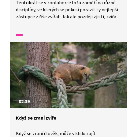
Tentokrát se v zoolaborce Inža zaměří na různé
disciplíny, ve kterých se pokusí porazit ty nejlepší
zástupce z říše zvířat. Jak ale později zjistí, zvířata
jsou prostě neporazitelná a šanci nemají ani ti
nejlepší lidé. Inu, uvidíte sami, postupně
poměříme výdrž ve vodě na jedno nadechnutí, sílu
nebo třeba nejhuňatější kožich.
02:39
Když se zraní zvíře
Když se zraní člověk, může v klidu zajít