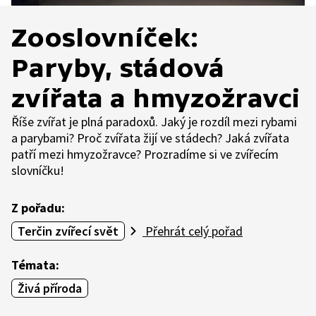
Zooslovníček:
Paryby, stádová
zvířata a hmyzožravci
Říše zvířat je plná paradoxů. Jaký je rozdíl mezi rybami
a parybami? Proč zvířata žijí ve stádech? Jaká zvířata
patří mezi hmyzožravce? Prozradíme si ve zvířecím
slovníčku!
Z pořadu:
Terčin zvířecí svět
Přehrát celý pořad
Témata:
Živá příroda