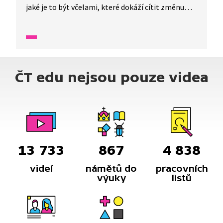
jaké je to být včelami, které dokáží cítit změnu
magnetického pole. A co včely v takovém případě
dělají? I to si vyzkouší. A také, jaké je to být v kůži
ptáků, kteří jsou citliví na tlak vzduchu. A co teprve
takoví hadi, kteří umějí předpovídat zemětřesení.
Podívejte se a vyzkoušejte si, jaké je to vnímat
ČT edu nejsou pouze videa
svět úplně jinými smysly.
13 733
867
4 838
videí
námětů do
pracovních
výuky
listů