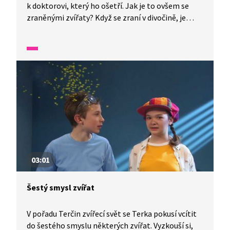
k doktorovi, který ho ošetří. Jak je to ovšem se
zraněnými zvířaty? Když se zraní v divočině, je
to pro ně vážný problém. Výhodu mají ta zvířata,
která žijí v zajetí, například v takové zoologické
zahradě. Tam se umí postarat o různá zranění
a zvířecím pacientům pomohou jejich zranění
zvládnout.
03:01
Šestý smysl zvířat
V pořadu Terčin zvířecí svět se Terka pokusí vcítit
do šestého smyslu některých zvířat. Vyzkouší si,