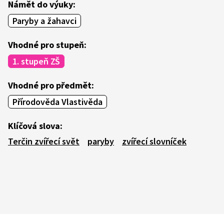
Námět do výuky:
Paryby a žahavci
Vhodné pro stupeň:
1. stupeň ZŠ
Vhodné pro předmět:
Přírodověda Vlastivěda
Klíčová slova:
Terčin zvířecí svět
paryby
zvířecí slovníček