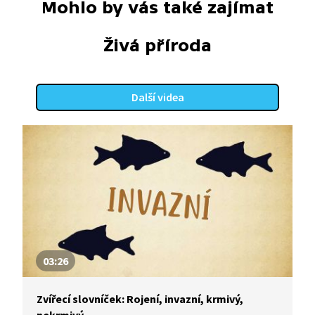
Mohlo by vás také zajímat
Živá příroda
Další videa
03:26
Zvířecí slovníček: Rojení, invazní, krmivý,