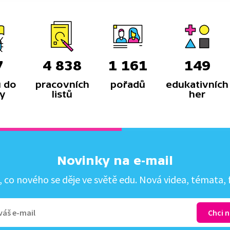
7
4 838
1 161
149
 do
pracovních
pořadů
edukativních
y
listů
her
Novinky na e-mail
co nového se děje ve světě edu. Nová videa, témata, f