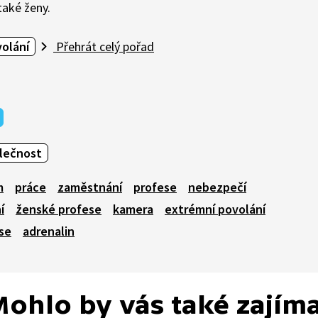
také ženy.
olání
Přehrát celý pořad
olečnost
m
práce
zaměstnání
profese
nebezpečí
í
ženské profese
kamera
extrémní povolání
se
adrenalin
ohlo by vás také zajím