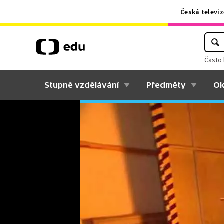
Česká televiz
Často 
Stupně vzdělávání
Předměty
Ok