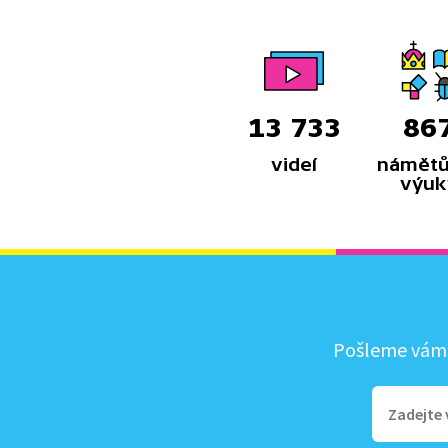
jsou také noční služby. A zblízka se
podíváme na nejtypičtější
záchrannou akci – hašení požáru.
13 733
86
videí
námětů
výuk
Pošleme vám, 