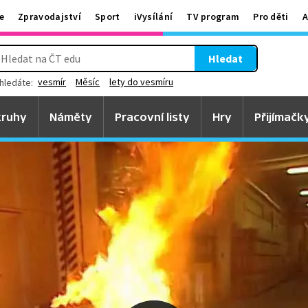
e
Zpravodajství
Sport
iVysílání
TV program
Pro děti
A
Hledat
vesmír
Měsíc
lety do vesmíru
hledáte:
ruhy
Náměty
Pracovní listy
Hry
Přijímačk