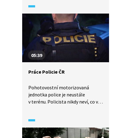
v Hasičském záchranném sboru
hrají i operátoři na tísňové lince
150. Musí zachovat klidnou hlavu
a dokázat uklidnit volající osobu.
05:39
Práce Policie ČR
Pohotovostní motorizovaná
jednotka police je neustále
v terénu. Policista nikdy neví, co vše
jej při směně může potkat. Jde
o velmi psychicky a fyzicky
náročnou práci. I několikrát za noc
musí jednotky Policie ČR vyjet
k bitkám, případům domácího