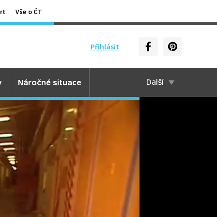
rt
Vše o ČT
Přihlásit
y
Náročné situace
Další