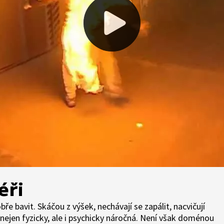
éři
ře bavit. Skáčou z výšek, nechávají se zapálit, nacvičují
nejen fyzicky, ale i psychicky náročná. Není však doménou