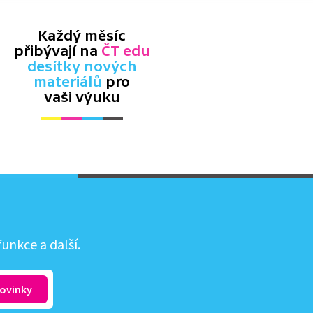
Každý měsíc
přibývají na
ČT edu
desítky nových
materiálů
pro
vaši výuku
unkce a další.