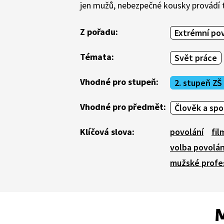
jen mužů, nebezpečné kousky provádí 
Z pořadu:
Extrémní pov
Témata:
Svět práce
Vhodné pro stupeň:
2. stupeň ZŠ
Vhodné pro předmět:
Člověk a sp
Klíčová slova:
povolání
fil
volba povolán
mužské profe
M