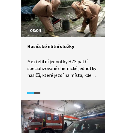
násilí, dopravním nehodám,
požárům a vloupačkám.
08:04
Hasičské elitní složky
Mezi elitní jednotky HZS patří
specializované chemické jednotky
hasičů, které jezdí na místa, kde
hrozí nebezpečná chemikálie,
výbušná látka nebo kde je
kontaminace prostředí. Další elitní
složkou jsou hasiči potápěči. Ti
jezdí zejména k utonulým osobám,
k pádům aut do vody a v zimě
zachraňují lidi, kteří propadli
ledem. HZS doplňují ještě hasiči