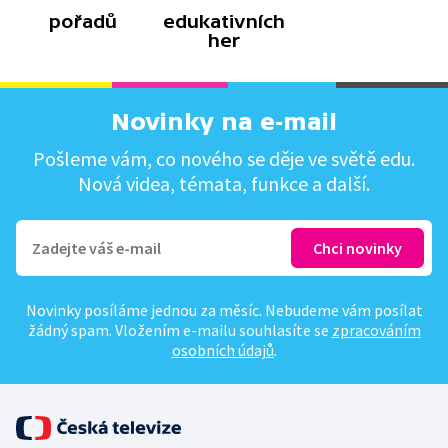
pořadů
edukativních
her
Novinky na e-mail
Pošleme vám, co nového se děje ve světě edu.
Nová videa, témata, funkce a další.
Novinky posíláme jednou za měsíc. Nebudeme vám posílat
žádný spam. Vložením e-mailu souhlasíte se
zpracováním
osobních údajů
.