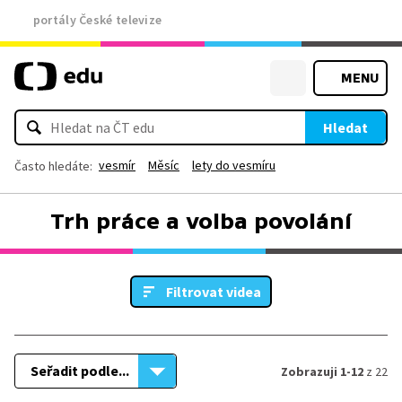
portály České televize
MENU
Hledat
vesmír
Měsíc
lety do vesmíru
Často hledáte:
Trh práce a volba povolání
Filtrovat videa
Seřadit podle...
Zobrazuji 1-12
z 22