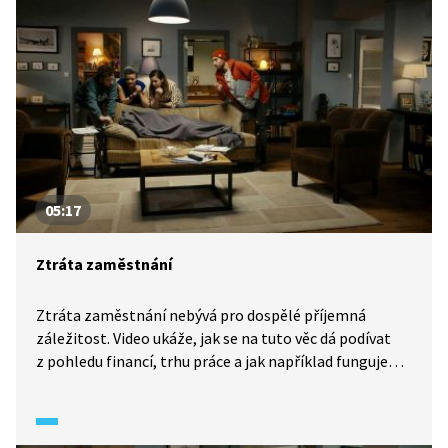
05:17
Ztráta zaměstnání
Ztráta zaměstnání nebývá pro dospělé příjemná
záležitost. Video ukáže, jak se na tuto věc dá podívat
z pohledu financí, trhu práce a jak například funguje
úřad práce nebo systém podpory v hmotné nouzi. Co
to je a jak to funguje? Podívejte se.