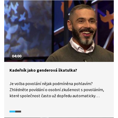
04:00
Kadeřník jako genderová škatulka?
Je volba povolání nějak podmíněna pohlavím?
Zhlédněte povídání o osobní zkušenost s povoláním,
které společnost často už dopředu automaticky
genderově hodnotí.