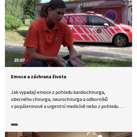
25:07
Emoce a záchrana života
Jak vypadají emoce z pohledu kardiochirurga,
obecného chirurga, neurochirurga a odborníků
v popáleninové a urgentní medicíně nebo z pohledu
zdravotní sestry? Jak se ti, kteří zachraňují, vyrovnávají
se stresem? Jak se mohou bránit syndromu vyhoření,
který se tak často vyskytuje v pomáhajících profesích
a nevyhýbá se ani zdravotníkům? A jak se hrozícímu