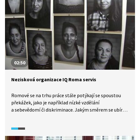
na neziskových organizacích, které de facto suplují roli
státu. Nejdůležitější však je, aby změnu života chtěli
sami bývalí vězni.
02:50
Nezisková organizace IQ Roma servis
Romové se na trhu práce stále potýkají se spoustou
překážek, jako je například nízké vzdělání
a sebevědomí či diskriminace. Jakým směrem se ubírá
nezisková organizace IQ Roma servis? A jak se tato
organizace snaží odstraňovat předsudky a pomoci tak
Romům, aby byli v životě úspěšní a našli uplatnění
ve společnosti?