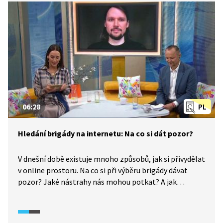
okolo 18 %. Na problematiku diskriminace na trhu
práce, rovné příležitosti a překážky, kterým ženy čelí,
se zaměřuje dokumentární seriál Potížistky (2025).
06:28
PL
Hledání brigády na internetu: Na co si dát pozor?
V dnešní době existuje mnoho způsobů, jak si přivydělat
v online prostoru. Na co si při výběru brigády dávat
pozor? Jaké nástrahy nás mohou potkat? A jak
postupovat, když je nabídka práce inzerována přes
sociální sítě?