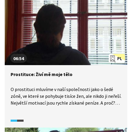
06:54
PL
Prostituce: Živí mě moje tělo
O prostituci mluvíme v naší společnosti jako o šedé
zóně, ve které se pohybuje tisíce žen, ale nikdo ji neřeší.
Největší motivací jsou rychle získané peníze. A proč?
Jsem matka samoživitelka, nemám peníze na uživení
dětí, na nájem, mám dluhy, jsem v exekuci, třu bídu
s nouzí. Mnohé z žen tvrdí, že poskytování sexuálních
služeb je jejich strategie pro přežití.