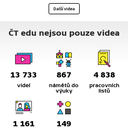
Další videa
ČT edu nejsou pouze videa
13 733
867
4 838
videí
námětů do
pracovních
výuky
listů
1 161
149