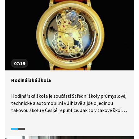
07:19
Hodinářská škola
Hodinářská škola je součástí Střední školy průmyslové,
technické a automobilní v Jihlavě a jde o jedinou
takovou školu v České republice. Jak to v takové škole,
respektive třídě, vypadá a jakým způsobem probíhá
vzdělávání? Studenti i vyučující dostanou slovo a podělí
se o své názory i zkušenosti. Dozvíme se například i to,
že jedinečnost tohoto řemesla je zároveň jeho