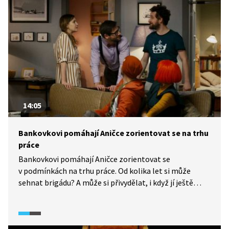
14:05
Bankovkovi pomáhají Aničce zorientovat se na trhu
práce
Bankovkovi pomáhají Aničce zorientovat se
v podmínkách na trhu práce. Od kolika let si může
sehnat brigádu? A může si přivydělat, i když jí ještě
nebylo 15 let? Bankovkovi poradí, pro které obory platí
výjimka.