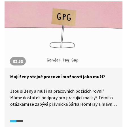
02:53
Mají ženy stejné pracovní možnosti jako muži?
Jsou si ženy a muži na pracovních pozicích rovni?
Máme dostatek podpory pro pracující matky? Těmito
otázkami se zabývá právnička Šárka Homfray a hlavní
gestorka projektu Rovná odměna Lenka Simerská.
Česká republika na tom v této oblasti není nejlépe:
například rozdíl v odměňování mužů a žen se pohybuje