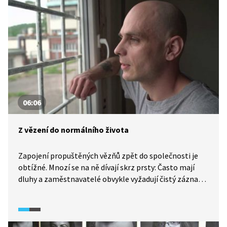
největším úskalím. A že hodinařina není jen rutinní
opravování hodin a hodinek, o tom nás přesvědčí Luděk
Seryn, který své dovednosti povznesl na úplně jinou
úroveň.
06:06
Z vězení do normálního života
Zapojení propuštěných vězňů zpět do společnosti je
obtížné. Mnozí se na ně dívají skrz prsty: Často mají
dluhy a zaměstnavatelé obvykle vyžadují čistý záznam
v rejstříku trestů. I proto se jich zpět do vězení vrací až
sedmdesát procent, mnohdy opakovaně. Problém je
z určité části i systémový, protože záchranná sociální
síť příliš efektivně nefunguje, a velký díl práce tak leží