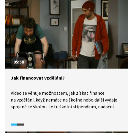
05:58
Jak financovat vzdělání?
Video se věnuje možnostem, jak získat finance
na vzdělání, když nemáte na školné nebo další výdaje
spojené se školou. Je tu školní stipendium, nadační
fondy nebo studentská bankovní půjčka. Investovat čas
a peníze do vzdělání se vyplatí! Volba vzdělání je
rozhodnutí, které ovlivní celý váš život.