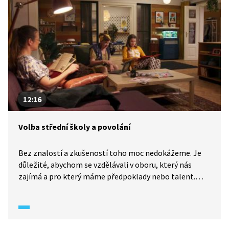
syndromu vyhoření můžeme ubránit my?
12:16
Volba střední školy a povolání
Bez znalostí a zkušeností toho moc nedokážeme. Je
důležité, abychom se vzdělávali v oboru, který nás
zajímá a pro který máme předpoklady nebo talent.
Těžké rozhodnutí čeká i Sáru, která se rozmýšlí, jakou
cestou se vydat. Na jakou střední školu, gymnázium
nebo uměleckou školu si asi podá přihlášku?