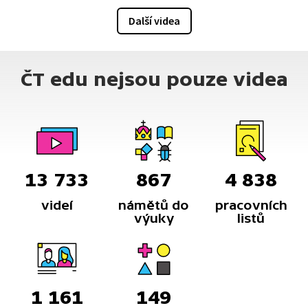
Další videa
ČT edu nejsou pouze videa
13 733
867
4 838
videí
námětů do
pracovních
výuky
listů
1 161
149