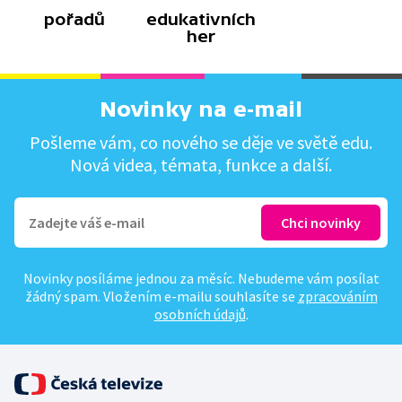
pořadů
edukativních
her
Novinky na e-mail
Pošleme vám, co nového se děje ve světě edu.
Nová videa, témata, funkce a další.
Novinky posíláme jednou za měsíc. Nebudeme vám posílat
žádný spam. Vložením e-mailu souhlasíte se
zpracováním
osobních údajů
.