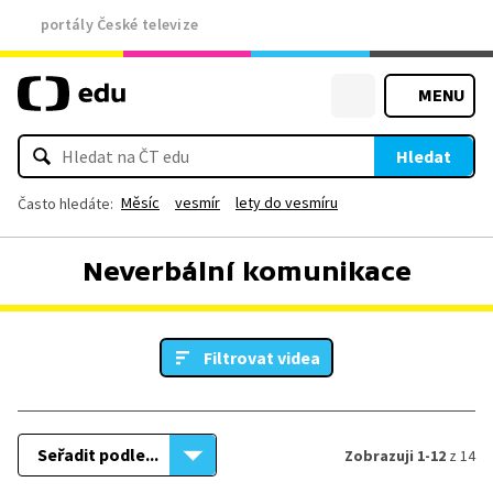
portály České televize
MENU
Hledat
Měsíc
vesmír
lety do vesmíru
Často hledáte:
Neverbální komunikace
Filtrovat videa
Seřadit podle...
Zobrazuji 1-12
z 14