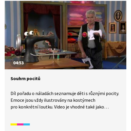
04:53
Souhrn pocitů
Díl pořadu o náladách seznamuje děti s různými pocity.
Emoce jsou vždy ilustrovány na kostýmech
pro konkrétní loutku. Video je vhodné také jako
doplňková aktivita k výuce češtiny pro cizince. Děti se
naučí základní číslovky, některé části těla, pozdravy
a představování. Určeno především pro začátečníky