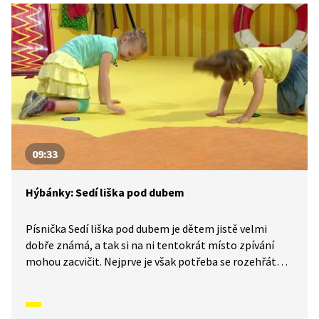
09:33
Hýbánky: Sedí liška pod dubem
Písnička Sedí liška pod dubem je dětem jistě velmi
dobře známá, a tak si na ni tentokrát místo zpívání
mohou zacvičit. Nejprve je však potřeba se rozehřát
dorozumívací rozcvičkou. Ale proč dorozumívací? Nejen
to zjistíme v tomto dílu Hýbánek.