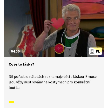
mladšího školního věku.
04:50
PL
Co je to láska?
Díl pořadu o náladách seznamuje děti s láskou. Emoce
jsou vždy ilustrovány na kostýmech pro konkrétní
loutku.