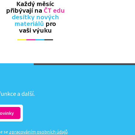
Každý měsíc
přibývají na
ČT edu
desítky nových
materiálů
pro
vaši výuku
unkce a další.
te se
zpracováním osobních údajů
.