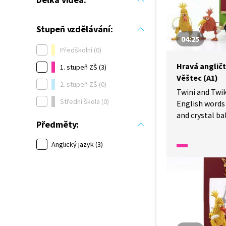
Stupeň vzdělávání:
04:25
Předškolní (0)
Hravá angličt
1. stupeň ZŠ (3)
Věštec (A1)
2. stupeň ZŠ (0)
Twini and Twik
Střední škola (0)
English words 
and crystal ball. Twini a Twiki si 
Předměty:
dodávku a učí 
dodávka, pizza
Anglický jazyk (3)
koule.