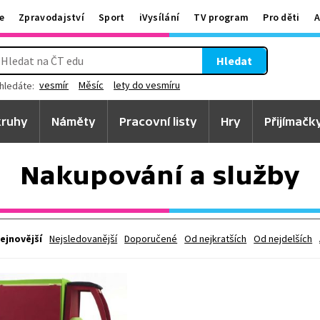
e
Zpravodajství
Sport
iVysílání
TV program
Pro děti
A
Hledat
vesmír
Měsíc
lety do vesmíru
hledáte:
ruhy
Náměty
Pracovní listy
Hry
Přijímačk
Nakupování a služby
ejnovější
Nejsledovanější
Doporučené
Od nejkratších
Od nejdelších