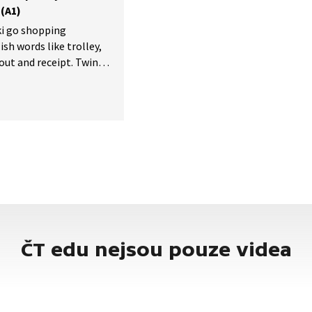
(A1)
ki go shopping
ish words like trolley,
 and receipt. Twini
akupovat a učí se nová
nákupní vozík, sardinka,
tenka.
ČT edu nejsou pouze videa