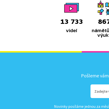
13 733
86
videí
námětů
výuk
Pošleme vám, 
Novinky posíláme jednou za měsí