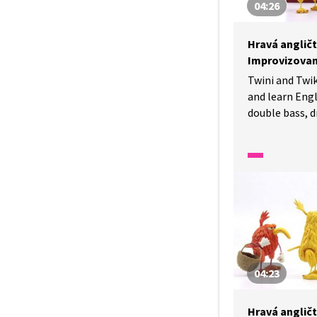
04:26
Hravá angličt
Improvizovan
Twini and Twik
and learn Engl
double bass, 
Twini a Twiki 
s hudebními ná
slovíčka jako 
buben a fouka
04:23
Hravá angličt