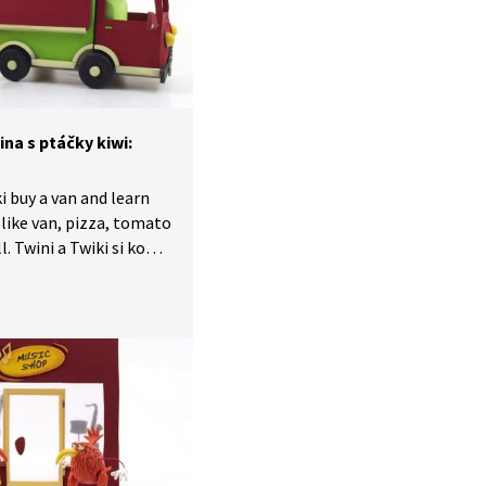
ina s ptáčky kiwi:
i buy a van and learn
like van, pizza, tomato
koupí
se nová slovíčka jako
, rajče a křišťálová