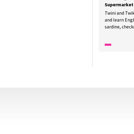
Supermarket 
Twini and Twi
and learn Engl
sardine, checkout
a Twiki jdou n
slovíčka jako 
pokladna a úč