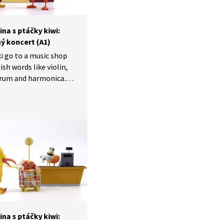
ina s ptáčky kiwi:
ý koncert (A1)
i go to a music shop
ish words like violin,
drum and harmonica.
navštíví obchod
stroji a učí se nová
housle, kontrabas,
cí harmonika.
ina s ptáčky kiwi: