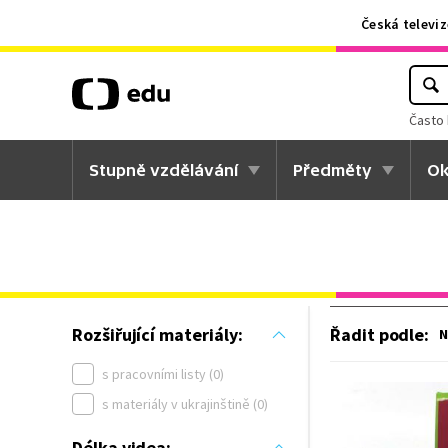
Česká televiz
Často 
Stupně vzdělávání
Předměty
Ok
Řadit podle
:
Rozšiřující materiály:
N
s pracovními listy (0)
s materiály v ukrajinštině (0)
Délka videa: