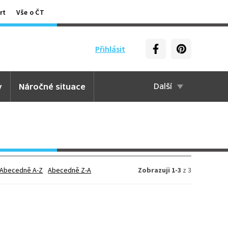
rt
Vše o ČT
Přihlásit
y
Náročné situace
Další
Abecedně A-Z
Abecedně Z-A
Zobrazuji 1-3
z 3