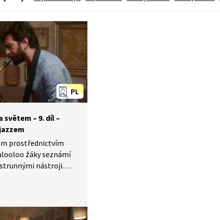
PL
světem –⁠ 9. díl –⁠
 jazzem
tem prostřednictvím
looloo žáky seznámí
strunnými nástroji.
ém a anglickém jazyce.