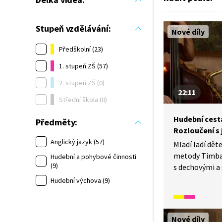
Stupeň vzdělávání:
Nové díly
Předškolní (23)
1. stupeň ZŠ (57)
2. stupeň ZŠ (0)
22:11
Střední škola (0)
Hudební cesta 
Předměty:
Rozloučení s
Anglický jazyk (57)
Mladí ladí dě
metody Timba
Hudební a pohybové činnosti
(9)
s dechovými a 
To celé v česk
Hudební výchova (9)
Nové díly