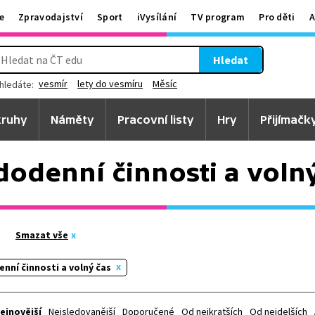
e
Zpravodajství
Sport
iVysílání
TV program
Pro děti
A
Hledat
vesmír
lety do vesmíru
Měsíc
hledáte:
ruhy
Náměty
Pracovní listy
Hry
Přijímačk
odenní činnosti a voln
Smazat vše
nní činnosti a volný čas
ejnovější
Nejsledovanější
Doporučené
Od nejkratších
Od nejdelších