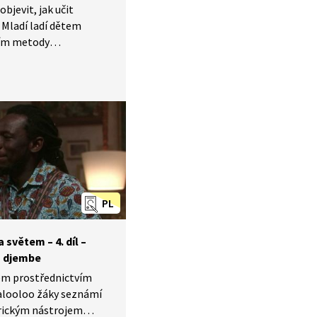
bjevit, jak učit
 Mladí ladí dětem
vím metody
žáky seznámí
ytmikou a improvizací.
ém a anglickém jazyce.
PL
světem –⁠ 4. díl –⁠
n djembe
tem prostřednictvím
looloo žáky seznámí
frickým nástrojem