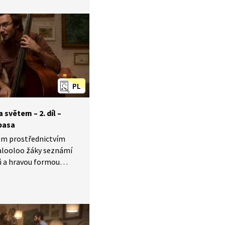
i také hudební nástroj
jedním z největších
nistů Herbiem
jeho skladbou
n". To celé v českém
zyce.
PL
světem –⁠ 2. díl –⁠
basa
tem prostřednictvím
looloo žáky seznámí
ů a hravou formou
runné nástroje. To celé
lickém jazyce.