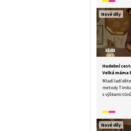
Představíme s
piano spolu s 
Nové díly
jazzových pia
Hancockem a 
"Melounový pá
a anglickém ja
15:01
Hudební cesta 
Velká máma 
Mladí ladí dě
metody Timba
s výškami tón
představí i st
v českém a ang
Nové díly