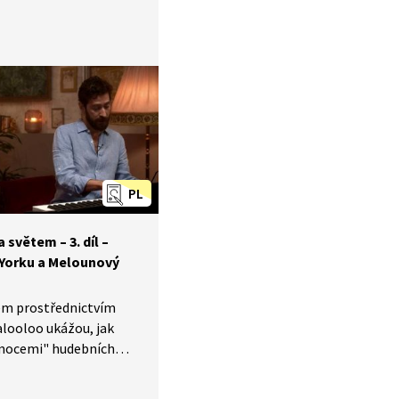
jí i africké lidové
 v českém a anglickém
PL
světem –⁠ 3. díl –⁠
Yorku a Melounový
tem prostřednictvím
ooloo ukážou, jak
emocemi" hudebních
si zatancovat podle
ak rozpoznat noty C a E.