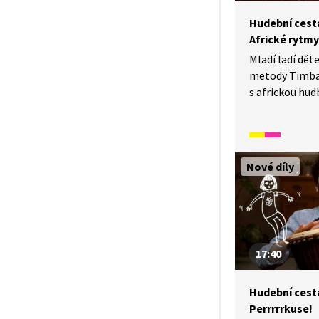
Hudební cesta 
Africké rytmy
Mladí ladí dě
metody Timba
s africkou hud
o hudebním ná
(africký xylofo
z předchozího 
a anglickém ja
Nové díly
17:40
Hudební cesta 
Perrrrrkuse!