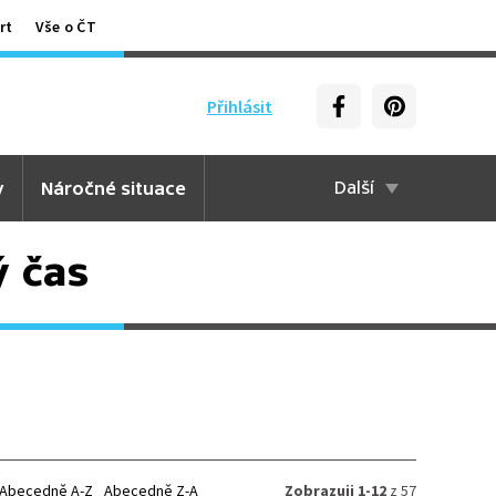
rt
Vše o ČT
Přihlásit
y
Náročné situace
Další
ý čas
Abecedně A-Z
Abecedně Z-A
Zobrazuji 1-12
z 57