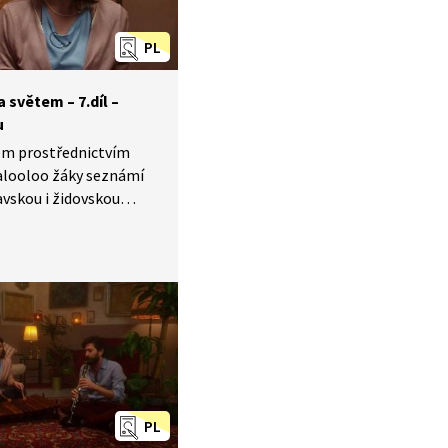
PL
světem –⁠ 7.díl –⁠
u
tem prostřednictvím
looloo žáky seznámí
avskou i židovskou
ší si improvizaci
u známých písní.
ém a anglickém jazyce.
PL