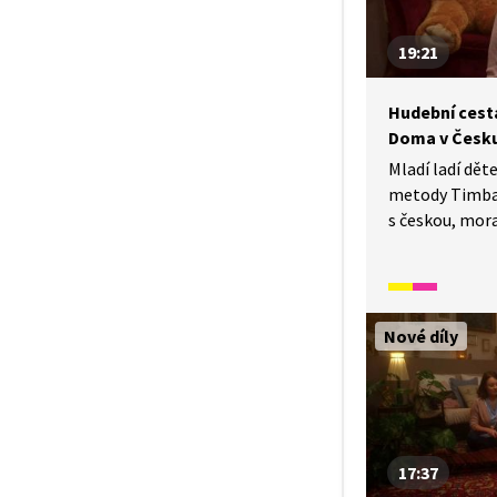
19:21
Hudební cesta 
Doma v Česk
Mladí ladí dě
metody Timba
s českou, mor
hudbou. Vyzkou
a obměnu text
To celé v česk
Nové díly
17:37