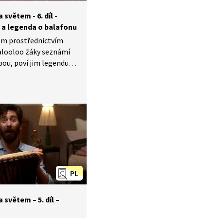
světem - 6. díl -
 a legenda o balafonu
tem prostřednictvím
looloo žáky seznámí
bou, poví jim legendu
stroji balafonu
n) a zopakují si písně
dílu. To celé v českém
zyce.
PL
světem –⁠ 5. díl –⁠