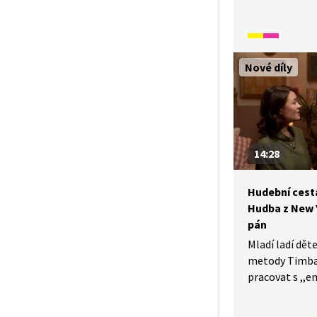
djembe a pozna
písně. To celé
jazyce.
Nové díly
14:28
Hudební cesta 
Hudba z New 
pán
Mladí ladí dě
metody Timbal
pracovat s ,,
nástrojů, jak 
výšky tónů a j