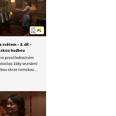
PL
světem –⁠ 8. díl –⁠
mskou hudbou
tem prostřednictvím
looloo žáky seznámí
dbou skrze romskou
oma (píseň Djelem,
taví i královnu romské
džepovou. To celé
lickém jazyce.