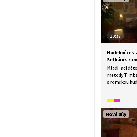
18:37
Hudební cesta 
Setkání s ro
Mladí ladí dě
metody Timba
s romskou hu
hymnu Opre R
djelem). Předs
hudby Esmu Re
v českém a ang
Nové díly