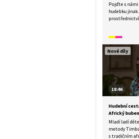
Pojďte s námi o
hudebku jinak.
prostřednict
Timbalooloo 
s perkusemi, r
To celé v česk
Nové díly
18:46
Hudební cesta 
Africký bube
Mladí ladí dě
metody Timba
s tradičním a