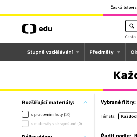
Česká televiz
Často 
Stupně vzdělávání
Předměty
Ok
Každ
Vybrané filtry:
Rozšiřující materiály:
s pracovními listy (10)
Témata:
Každode
s materiály v ukrajinštině (0)
Řadit podle
:
N
Délka videa: