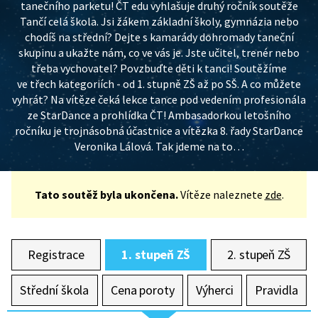
tanečního parketu! ČT edu vyhlašuje druhý ročník soutěže
Tančí celá škola. Jsi žákem základní školy, gymnázia nebo
chodíš na střední? Dejte s kamarády dohromady taneční
skupinu a ukažte nám, co ve vás je. Jste učitel, trenér nebo
třeba vychovatel? Povzbuďte děti k tanci! Soutěžíme
ve třech kategoriích - od 1. stupně ZŠ až po SŠ. A co můžete
vyhrát? Na vítěze čeká lekce tance pod vedením profesionála
ze StarDance a prohlídka ČT! Ambasadorkou letošního
ročníku je trojnásobná účastnice a vítězka 8. řady StarDance
Veronika Lálová. Tak jdeme na to…
Tato soutěž byla ukončena.
Vítěze naleznete
zde
.
Registrace
1. stupeň ZŠ
2. stupeň ZŠ
Střední škola
Cena poroty
Výherci
Pravidla