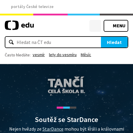
portály České televize
MENU
Hledat
vesmír
lety do vesmíru
Měsíc
Často hledáte:
Soutěž se StarDance
Nejen hvězdy ze
StarDance
mohou být králi a královnami