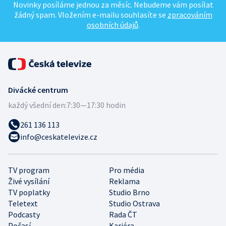
Novinky posíláme jednou za měsíc. Nebudeme vám posílat
žádný spam. Vložením e-mailu souhlasíte se
zpracováním
osobních údajů
.