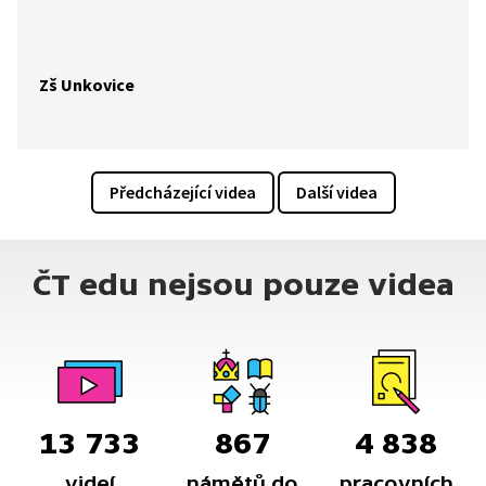
Zš Unkovice
Předcházející videa
Další videa
ČT edu nejsou pouze videa
13 733
867
4 838
videí
námětů do
pracovních