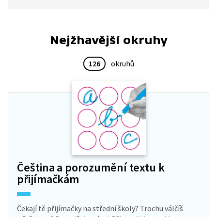
první dámu, která je za výzdobu zodpovědná,
letos inspirovalo?
Nejžhavější okruhy
126
okruhů
Čeština a porozumění textu k
přijímačkám
Čekají tě přijímačky na střední školy? Trochu válčíš