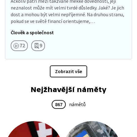
Ačkoliv patří mezi takzvané měkké dovednosti, její
neznalost může mít velmi tvrdé důsledky. Jaké? Je jich
dost a mohou být velmi nepříjemné. Na druhou stranu,
pokud se ve světě financí orientujeme,…
Člověk a společnost
72
9
Zobrazit vše
Nejžhavější náměty
867
námětů