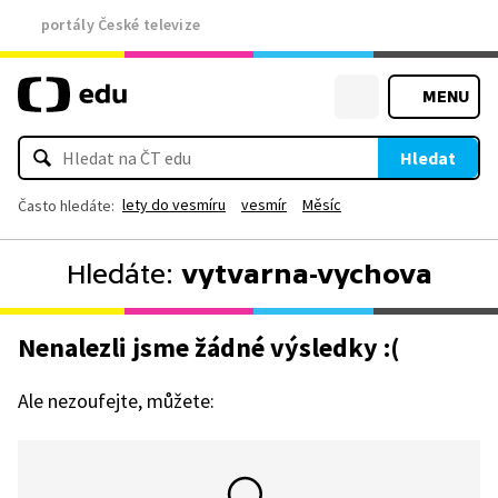
portály České televize
MENU
Hledat
lety do vesmíru
vesmír
Měsíc
Často hledáte:
Hledáte:
vytvarna-vychova
Nenalezli jsme žádné výsledky :(
Ale nezoufejte, můžete: