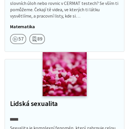
slovních úloh nebo rovnic v CERMAT testech? Se vším ti
pomůžeme. Čekají tě videa, ve kterých ti látku
vysvětlíme, a pracovní listy, kde si…
Matematika
57
89
Lidská sexualita
Sexualita je komplexní fenomén, který zahrnuje celou