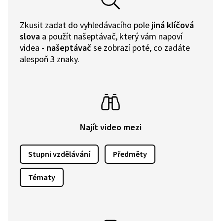
Zkusit zadat do vyhledávacího pole
jiná klíčová
slova
a použít našeptávač, který vám napoví
videa -
našeptávač
se zobrazí poté, co zadáte
alespoň 3 znaky.
Najít video mezi
Stupni vzdělávání
Předměty
Tématy