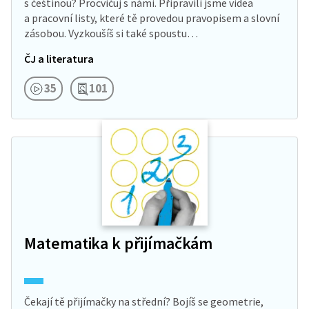
s češtinou? Procvičuj s námi. Připravili jsme videa
a pracovní listy, které tě provedou pravopisem a slovní
zásobou. Vyzkoušíš si také spoustu…
ČJ a literatura
35
101
Matematika k přijímačkám
Čekají tě přijímačky na střední? Bojíš se geometrie,