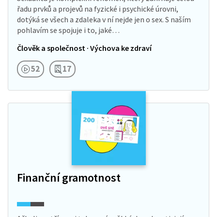
řadu prvků a projevů na fyzické i psychické úrovni,
dotýká se všech a zdaleka v ní nejde jen o sex. S naším
pohlavím se spojuje i to, jaké…
Člověk a společnost · Výchova ke zdraví
52
17
Finanční gramotnost