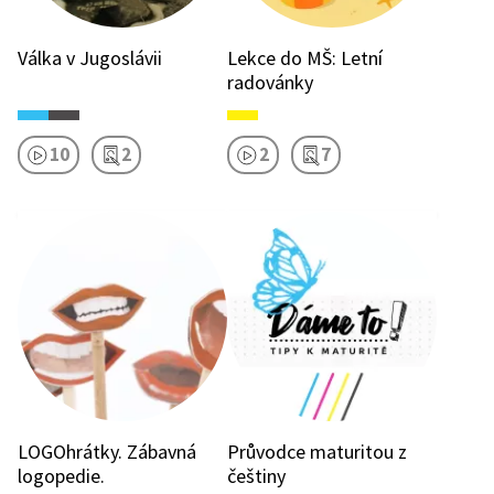
Válka v Jugoslávii
Lekce do MŠ: Letní
radovánky
10
2
2
7
LOGOhrátky. Zábavná
Průvodce maturitou z
logopedie.
češtiny