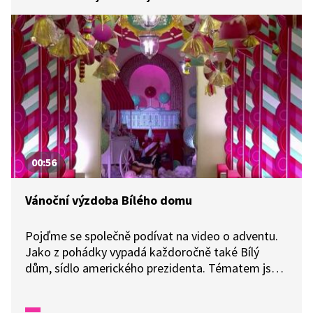
00:56
Vánoční výzdoba Bílého domu
Pojďme se společně podívat na video o adventu.
Jako z pohádky vypadá každoročně také Bílý
dům, sídlo amerického prezidenta. Tématem jsou
kouzla, zázraky a radost. Každý pokoj je navržen
tak, aby zachytil magickou atmosféru Vánoc. Co