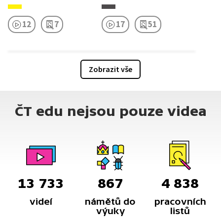
12
7
17
51
Zobrazit vše
ČT edu nejsou pouze videa
13 733
867
4 838
videí
námětů do
pracovních
výuky
listů