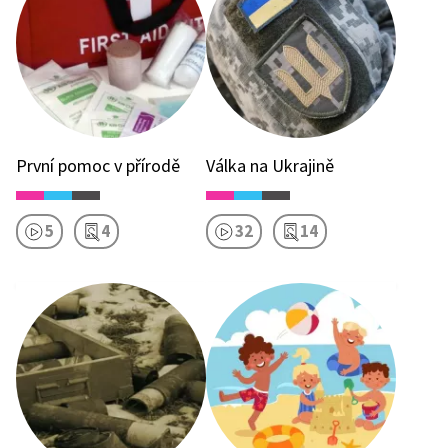
První pomoc v přírodě
Válka na Ukrajině
5
4
32
14