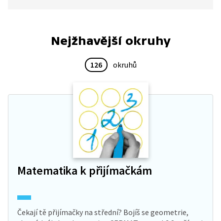
ve městě probíhá vše jako obvykle, žádné obavy
nikdo nepociťuje, vše je úplně v pořádku.
Nejžhavější okruhy
126
okruhů
Matematika k přijímačkám
Čekají tě přijímačky na střední? Bojíš se geometrie,