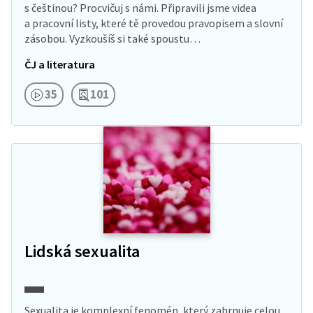
s češtinou? Procvičuj s námi. Připravili jsme videa
a pracovní listy, které tě provedou pravopisem a slovní
zásobou. Vyzkoušíš si také spoustu…
ČJ a literatura
35
101
Lidská sexualita
Sexualita je komplexní fenomén, který zahrnuje celou