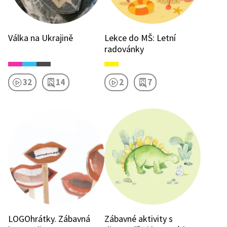
Válka na Ukrajině
Lekce do MŠ: Letní
radovánky
32
14
2
7
LOGOhrátky. Zábavná
Zábavné aktivity s