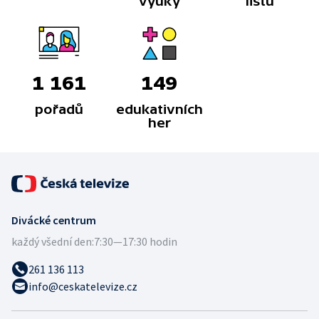
výuky
listů
1 161
149
pořadů
edukativních
her