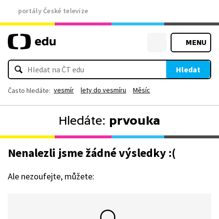
portály České televize
MENU
Hledat
vesmír
lety do vesmíru
Měsíc
Často hledáte:
Hledáte:
prvouka
Nenalezli jsme žádné výsledky :(
Ale nezoufejte, můžete: