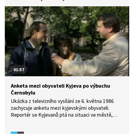
01:57
Anketa mezi obyvateli Kyjeva po výbuchu
Černobylu
Ukázka z televizního vysílání ze 6. května 1986
zachycuje anketu mezi kyjevskými obyvateli.
Reportér se Kyjevanů ptá na situaci ve městě,
na to, zda pociťují nějaké obavy nebo znepokojení.
Respondenti mnohokrát opakují, že se cítí dobře,