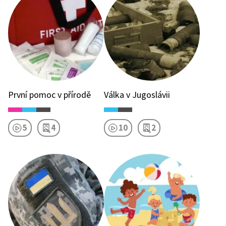
První pomoc v přírodě
Válka v Jugoslávii
5
4
10
2