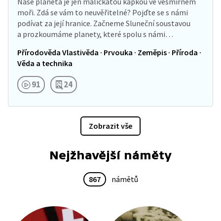
Naše planeta je jen maličkatou kapkou ve vesmírném
moři. Zdá se vám to neuvěřitelné? Pojďte se s námi
podívat za její hranice. Začneme Sluneční soustavou
a prozkoumáme planety, které spolu s námi…
Přírodověda Vlastivěda · Prvouka · Zeměpis · Příroda ·
Věda a technika
91
24
Zobrazit vše
Nejžhavější náměty
867
námětů