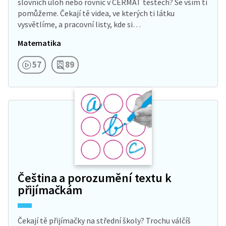
slovních úloh nebo rovnic v CERMAT testech? Se vším ti
pomůžeme. Čekají tě videa, ve kterých ti látku
vysvětlíme, a pracovní listy, kde si…
Matematika
57
89
Čeština a porozumění textu k
přijímačkám
Čekají tě přijímačky na střední školy? Trochu válčíš