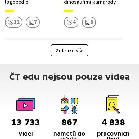
logopedie.
dinosauřími kamarády
12
7
4
8
Zobrazit vše
ČT edu nejsou pouze videa
13 733
867
4 838
videí
námětů do
pracovních