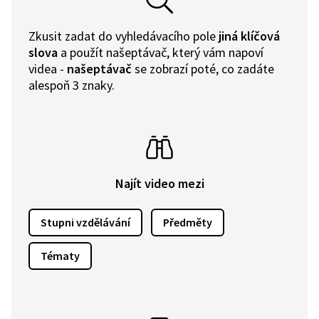
Zkusit zadat do vyhledávacího pole
jiná klíčová
slova
a použít našeptávač, který vám napoví
videa -
našeptávač
se zobrazí poté, co zadáte
alespoň 3 znaky.
Najít video mezi
Stupni vzdělávání
Předměty
Tématy