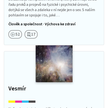
řadu prvků a projevů na fyzické i psychické úrovni,
dotýká se všech a zdaleka v ní nejde jen o sex. S naším
pohlavím se spojuje i to, jaké…
Člověk a společnost · Výchova ke zdraví
52
17
Vesmír