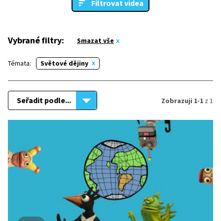
Filtrovat videa
Vybrané filtry:
Smazat vše
Témata:
Světové dějiny
Seřadit podle...
Zobrazuji 1-1
z 1