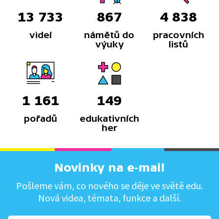
13 733
867
4 838
videí
námětů do
pracovních
výuky
listů
1 161
149
pořadů
edukativních
her
Novinky na e-mail
Pošleme vám, co nového se děje ve světě edu.
Nová videa, témata, funkce a další.