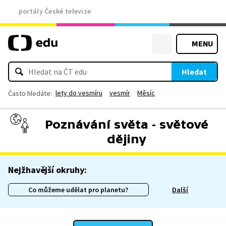
portály České televize
MENU
Hledat
lety do vesmíru
vesmír
Měsíc
Často hledáte:
Poznávání světa - světové
dějiny
Nejžhavější okruhy:
Co můžeme udělat pro planetu?
Další