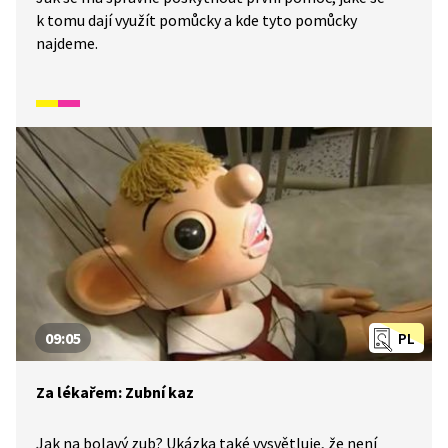
k tomu dají využít pomůcky a kde tyto pomůcky
najdeme.
09:05
PL
Za lékařem: Zubní kaz
Jak na bolavý zub? Ukázka také vysvětluje, že není