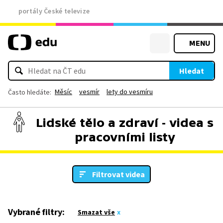
portály České televize
MENU
Hledat
Měsíc
vesmír
lety do vesmíru
Často hledáte:
Lidské tělo a zdraví - videa s
pracovními listy
Filtrovat videa
Vybrané filtry:
Smazat vše