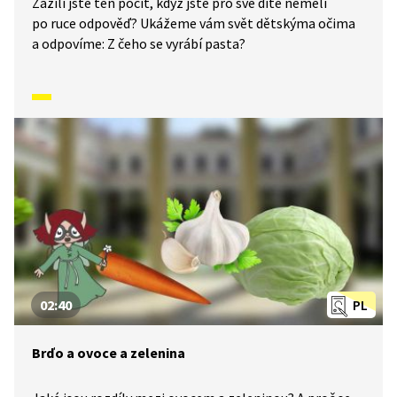
Zažili jste ten pocit, když jste pro své dítě neměli
po ruce odpověď? Ukážeme vám svět dětskýma očima
a odpovíme: Z čeho se vyrábí pasta?
02:40
PL
Brďo a ovoce a zelenina