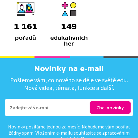
1 161
149
pořadů
edukativních
her
Novinky na e-mail
Pošleme vám, co nového se děje ve světě edu.
Nová videa, témata, funkce a další.
Novinky posíláme jednou za měsíc. Nebudeme vám posílat
žádný spam. Vložením e-mailu souhlasíte se
zpracováním