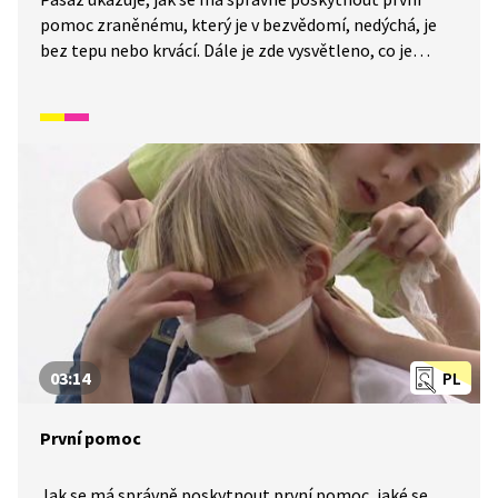
pomoc zraněnému, který je v bezvědomí, nedýchá, je
bez tepu nebo krvácí. Dále je zde vysvětleno, co je
to krev, funkce srdce, jak probíhá darování krve a proč
je darování krve důležité.
03:14
PL
První pomoc
Jak se má správně poskytnout první pomoc, jaké se