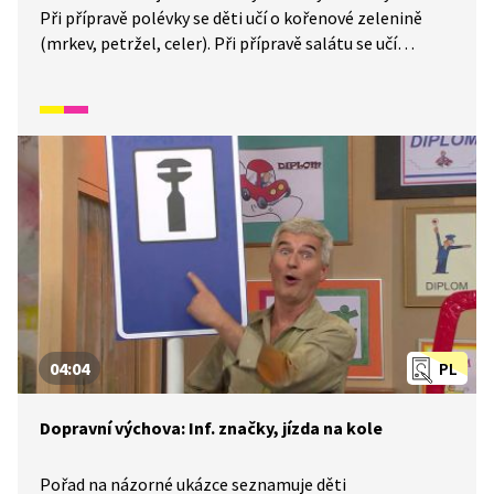
Při přípravě polévky se děti učí o kořenové zelenině
(mrkev, petržel, celer). Při přípravě salátu se učí
o plodové zelenině (okurka, rajčata, paprika) a listové
zelenině (salát). Nakonec získají informace
i o košťálové zelenině (brokolice, květák, kedlubna).
04:04
PL
Dopravní výchova: Inf. značky, jízda na kole
Pořad na názorné ukázce seznamuje děti