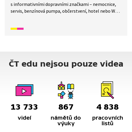
s informativními dopravními značkami – nemocnice,
servis, benzínová pumpa, občerstvení, hotel nebo WC.
Součástí je i shrnutí, jak se bezpečně chovat v silničním
provozu při jízdě na kole.
ČT edu nejsou pouze videa
13 733
867
4 838
videí
námětů do
pracovních
výuky
listů