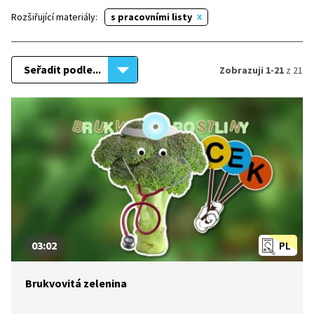
Rozšiřující materiály:
s pracovními listy
Seřadit podle...
Zobrazuji 1-21
z 21
03:02
PL
Brukvovitá zelenina