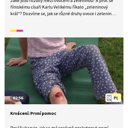
Jaké jsou rozdíly mezi ovocem a zeleninou? A proč se
římskému císaři Karlu Velikému říkalo „zeleninový
král“? Dozvíme se, jak se různé druhy ovoce i zeleniny
dostávaly do Čech i jiných evropských zemí a které
plodiny nám přivezl z Ameriky mořeplavec Kryštof
Kolumbus. Video je vhodné také jako doplňková
aktivita k výuce češtiny pro cizince. Děti se naučí
rozlišovat mezi ovocem a zeleninou a některé jejich
druhy. Určeno především pro začátečníky mladšího
školního věku.
02:56
PL
Krvácení: První pomoc
Pasáž ukazuje, jak se má správně poskytnout první