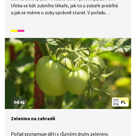
třeba se bát zubního lékaře, jak to u zubaře probíhá
a jak se máme o zuby správně starat. V pořadu
vystupuje Hurvínek, jeho kamarádi a pan doktor.
04:41
PL
Zelenina na zahradě
Pořad seznamuje děti s různými druhy zeleniny.