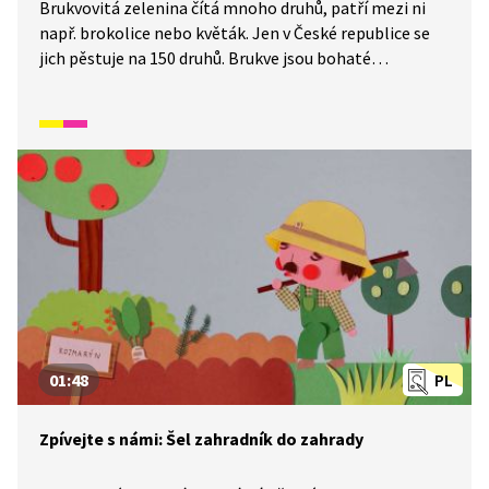
Brukvovitá zelenina čítá mnoho druhů, patří mezi ni
např. brokolice nebo květák. Jen v České republice se
jich pěstuje na 150 druhů. Brukve jsou bohaté
na vitamíny a minerály, čímž velmi prospívají našemu
zdraví.
01:48
PL
Zpívejte s námi: Šel zahradník do zahrady