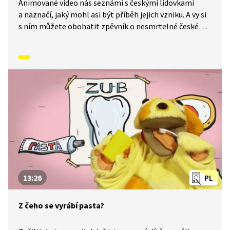
Animované video nás seznámí s českými lidovkami
a naznačí, jaký mohl asi být příběh jejich vzniku. A vy si
s ním můžete obohatit zpěvník o nesmrtelné české
písničky, které znají celé generace malých i velkých
zpěváků. Dnes se naučíme písničku Šel zahradník
do zahrady.
13:26
PL
Z čeho se vyrábí pasta?