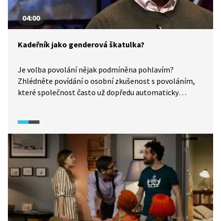
04:00
Kadeřník jako genderová škatulka?
Je volba povolání nějak podmíněna pohlavím?
Zhlédněte povídání o osobní zkušenost s povoláním,
které společnost často už dopředu automaticky
genderově hodnotí.