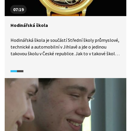
07:19
Hodinářská škola
Hodinářská škola je součástí Střední školy průmyslové,
technické a automobilní v Jihlavě a jde o jedinou
takovou školu v České republice. Jak to v takové škole,
respektive třídě, vypadá a jakým způsobem probíhá
vzdělávání? Studenti i vyučující dostanou slovo a podělí
se o své názory i zkušenosti. Dozvíme se například i to,
že jedinečnost tohoto řemesla je zároveň jeho
největším úskalím. A že hodinařina není jen rutinní
opravování hodin a hodinek, o tom nás přesvědčí Luděk
Seryn, který své dovednosti povznesl na úplně jinou
úroveň.