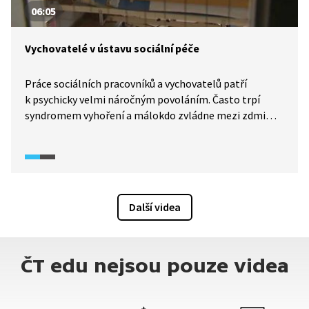
06:05
Vychovatelé v ústavu sociální péče
Práce sociálních pracovníků a vychovatelů patří
k psychicky velmi náročným povoláním. Často trpí
syndromem vyhoření a málokdo zvládne mezi zdmi
ústavu několik let. Někteří svěřenci chodí do dílen
a pracují, jiní stráví celý den pouze na lůžku. I pro ně ale
vytváří vychovatelé celodenní program.
Další videa
ČT edu nejsou pouze videa