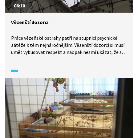
06:10
Vězenští dozorci
Práce vězeňské ostrahy patří na stupnici psychické
zátěže k těm nejnáročnějším. Vězenští dozorci si musí
umět vybudovat respekt a naopak nesmí ukázat, že se
něčeho bojí.