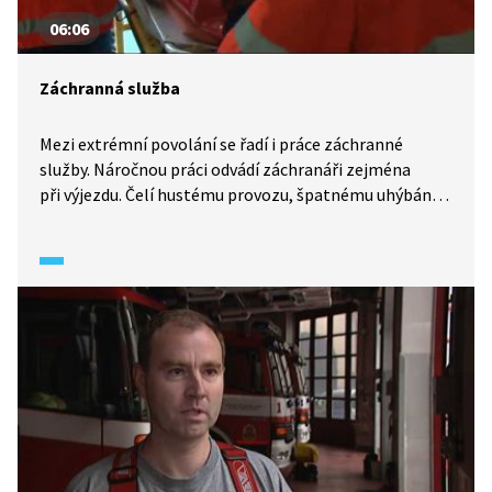
06:06
Záchranná služba
Mezi extrémní povolání se řadí i práce záchranné
služby. Náročnou práci odvádí záchranáři zejména
při výjezdu. Čelí hustému provozu, špatnému uhýbání
řidičů sanitkám a stresové situaci při organizaci toho,
do jaké nemocnice pacienta odvést. Důležitou funkci
plní i operátoři tísňového volání. Povolání je mnohdy
frustrující, avšak odměnou každému záchranáři je
vědomí, že mohl člověku pomoci.