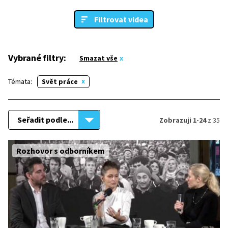
Filtrovat videa
Vybrané filtry:
Smazat vše
Témata:
Svět práce
Seřadit podle...
Zobrazuji 1-24
z 35
Rozhovor s odborníkem