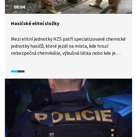
08:04
Hasičské elitní složky
Mezi elitní jednotky HZS patří specializované chemické
jednotky hasičů, které jezdí na místa, kde hrozí
nebezpečná chemikálie, výbušná látka nebo kde je
kontaminace prostředí. Další elitní složkou jsou hasiči
potápěči. Ti jezdí zejména k utonulým osobám,
k pádům aut do vody a v zimě zachraňují lidi, kteří
propadli ledem. HZS doplňují ještě hasiči lezci, kteří
pracují všude tam, kde je zapotřebí lanová technika.
Každá složka je něčím specifická, všechny však spojuje
obrovská psychická a fyzická zátěž.