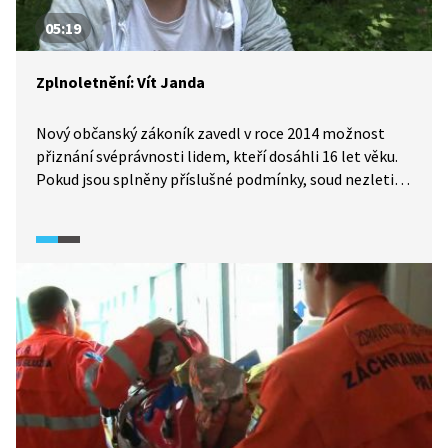
05:19
Zplnoletnění: Vít Janda
Nový občanský zákoník zavedl v roce 2014 možnost
přiznání svéprávnosti lidem, kteří dosáhli 16 let věku.
Pokud jsou splněny příslušné podmínky, soud nezletilé
takzvaně zplnoletní. Tohoto nástroje využívají
především schopní mladí lidé, kteří podnikají a chtějí
svou podnikatelskou činnost provozovat oficiálně
pod svým vlastním jménem, nikoli pod záštitou rodičů.
Vít Janda se realizuje především v oblasti tvorby
webových stránek a finančního a firemního
poradenství. Kromě podnikání se věnuje i florbalu
na vrcholové úrovni, a tak už mu moc volného času
nezbývá.