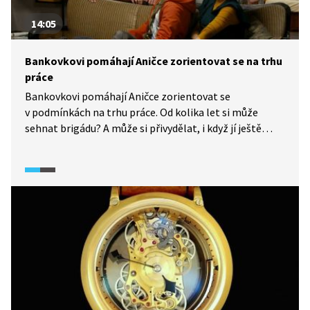
14:05
Bankovkovi pomáhají Aničce zorientovat se na trhu
práce
Bankovkovi pomáhají Aničce zorientovat se
v podmínkách na trhu práce. Od kolika let si může
sehnat brigádu? A může si přivydělat, i když jí ještě
nebylo 15 let? Bankovkovi poradí, pro které obory platí
výjimka.