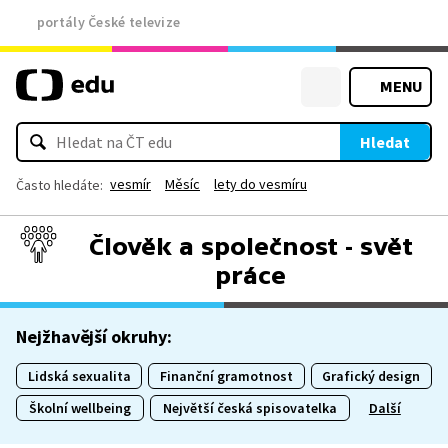
portály České televize
MENU
Hledat
vesmír
Měsíc
lety do vesmíru
Často hledáte:
Člověk a společnost - svět
práce
Nejžhavější okruhy:
Lidská sexualita
Finanční gramotnost
Grafický design
Školní wellbeing
Největší česká spisovatelka
Další