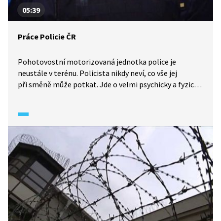
05:39
Práce Policie ČR
Pohotovostní motorizovaná jednotka police je
neustále v terénu. Policista nikdy neví, co vše jej
při směně může potkat. Jde o velmi psychicky a fyzicky
náročnou práci. I několikrát za noc musí jednotky
Policie ČR vyjet k bitkám, případům domácího násilí,
dopravním nehodám, požárům a vloupačkám.