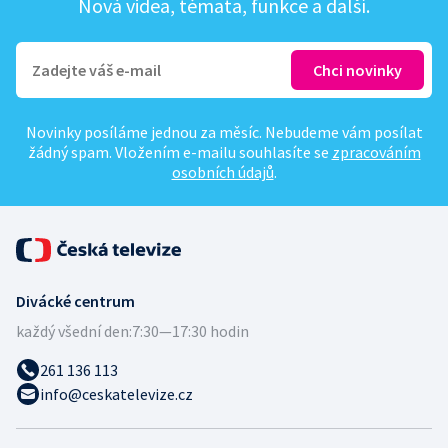
Nová videa, témata, funkce a další.
Novinky posíláme jednou za měsíc. Nebudeme vám posílat
žádný spam. Vložením e-mailu souhlasíte se
zpracováním
osobních údajů
.