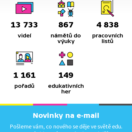
13 733
867
4 838
videí
námětů do
pracovních
výuky
listů
1 161
149
pořadů
edukativních
her
Novinky na e-mail
Pošleme vám, co nového se děje ve světě edu.