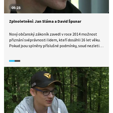
05:23
Zplnoletnění: Jan Sláma a David Špunar
Nový občanský zákoník zavedl v roce 2014 možnost
přiznání svéprávnosti lidem, kteří dosáhli 16 let věku.
Pokud jsou splněny příslušné podmínky, soud nezletilé
takzvaně zplnoletní. Tohoto nástroje využívají
především schopní mladí lidé, kteří podnikají a chtějí
svou podnikatelskou činnost provozovat oficiálně
pod svým vlastním jménem, nikoli pod záštitou rodičů.
V jedné brněnské třídě se sešli hned dva úspěšní
sedmnáctiletí podnikatelé: Jan Sláma a David Špunar.
Z jejich spolupráce vznikla například aplikace Taháky
do kapsy nebo projekt Nenech to být věnující se
problému šikany.