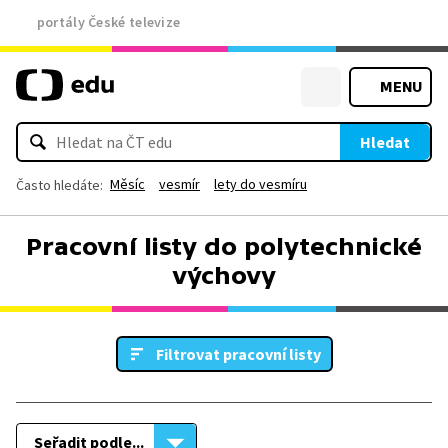
portály České televize
MENU
Hledat
Měsíc
vesmír
lety do vesmíru
Často hledáte:
Pracovní listy do polytechnické
výchovy
Filtrovat pracovní listy
Seřadit podle...