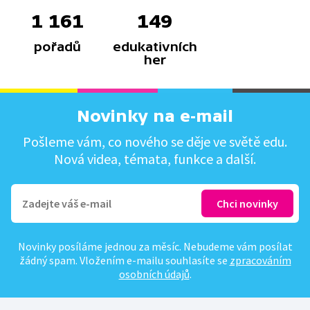
1 161
149
pořadů
edukativních
her
Novinky na e-mail
Pošleme vám, co nového se děje ve světě edu.
Nová videa, témata, funkce a další.
Novinky posíláme jednou za měsíc. Nebudeme vám posílat
žádný spam. Vložením e-mailu souhlasíte se
zpracováním
osobních údajů
.