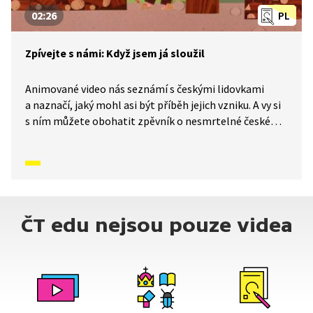
02:26
PL
Zpívejte s námi: Když jsem já sloužil
Animované video nás seznámí s českými lidovkami
a naznačí, jaký mohl asi být příběh jejich vzniku. A vy si
s ním můžete obohatit zpěvník o nesmrtelné české
písničky, které znají celé generace malých i velkých
zpěváků. Dnes se naučíme písničku Když jsem já sloužil.
ČT edu nejsou pouze videa