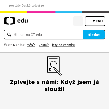
portály České televize
MENU
Hledat
Měsíc
vesmír
lety do vesmíru
Často hledáte:
Zpívejte s námi: Když jsem já
sloužil