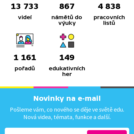
13 733
867
4 838
videí
námětů do
pracovních
výuky
listů
1 161
149
pořadů
edukativních
her
Novinky na e-mail
Pošleme vám, co nového se děje ve světě edu.
Nová videa, témata, funkce a další.