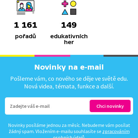
1 161
149
pořadů
edukativních
her
Novinky na e-mail
Pošleme vám, co nového se děje ve světě edu.
Nová videa, témata, funkce a další.
Novinky posíláme jednou za měsíc. Nebudeme vám posílat
žádný spam. Vložením e-mailu souhlasíte se
zpracováním
osobních údajů
.