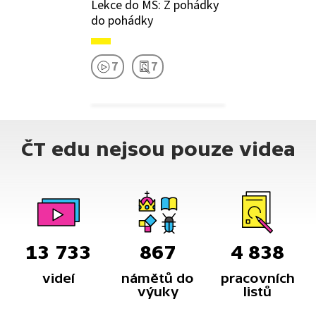
Lekce do MŠ: Z pohádky
do pohádky
7
7
ČT edu nejsou pouze videa
13 733
867
4 838
videí
námětů do
pracovních
výuky
listů