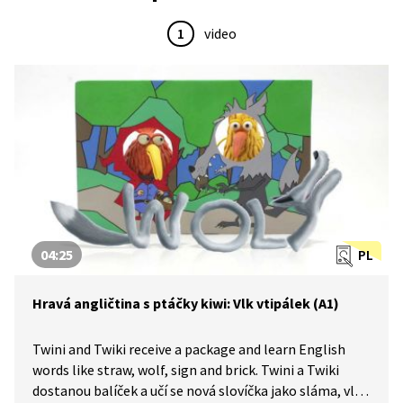
1
video
04:25
PL
Hravá angličtina s ptáčky kiwi: Vlk vtipálek (A1)
Twini and Twiki receive a package and learn English
words like straw, wolf, sign and brick. Twini a Twiki
dostanou balíček a učí se nová slovíčka jako sláma, vlk,