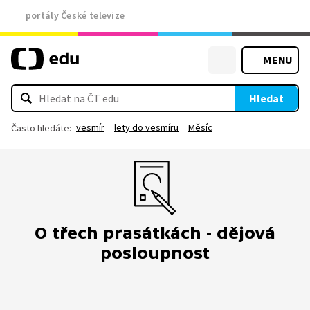
portály České televize
MENU
Hledat
vesmír
lety do vesmíru
Měsíc
Často hledáte:
O třech prasátkách - dějová
posloupnost