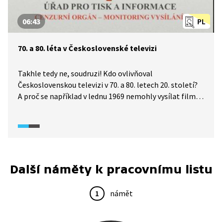
06:43
PL
70. a 80. léta v Československé televizi
Takhle tedy ne, soudruzi! Kdo ovlivňoval
Československou televizi v 70. a 80. letech 20. století?
A proč se například v lednu 1969 nemohly vysílat filmy,
ve kterých byly záběry s ohněm? Video odpoví nejen
na tyto otázky, ale poodhalí další zajímavosti
z televizního světa své doby.
Další náměty k pracovnímu listu
1
námět