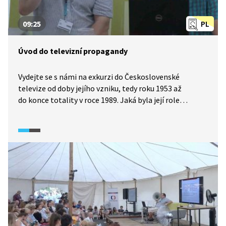
09:25
PL
Úvod do televizní propagandy
Vydejte se s námi na exkurzi do Československé
televize od doby jejího vzniku, tedy roku 1953 až
do konce totality v roce 1989. Jaká byla její role
v totalitním systému? Propagovat Komunistickou
stranu a šířit takové myšlenky, které upevňovaly její
moc. Kolik programů a televizních stanic občanům KSČ
dovolila? Je Česká televize v podstatě pokračovatelem
Československé televize?