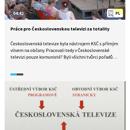
04:42
PL
Práce pro Československou televizi za totality
Československá televize byla nástrojem KSČ s přímým
vlivem na občany. Pracovali tedy v Československé
televizi pouze komunisté? Byli všichni tvůrci pořadů
příznivci režimu? Jak se v průběhu let měnila
angažovanost zaměstnanců Československé televize?