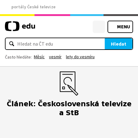
portály České televize
MENU
Hledat
Měsíc
vesmír
lety do vesmíru
Často hledáte:
Článek: Československá televize
a StB