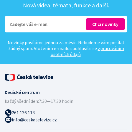
Nová videa, témata, funkce a další.
Novinky posíláme jednou za měsíc. Nebudeme vám posílat
žádný spam. Vložením e-mailu souhlasíte se
zpracováním
osobních údajů
.