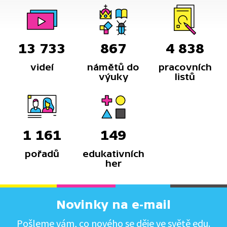
13 733
867
4 838
videí
námětů do
pracovních
výuky
listů
1 161
149
pořadů
edukativních
her
Novinky na e-mail
Pošleme vám, co nového se děje ve světě edu.