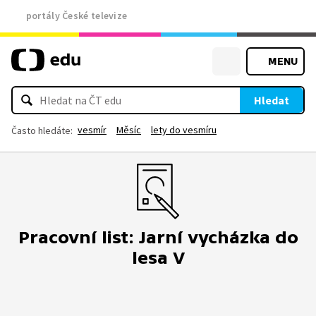
portály České televize
MENU
Hledat
vesmír
Měsíc
lety do vesmíru
Často hledáte:
Pracovní list: Jarní vycházka do
lesa V