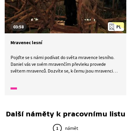
03:58
PL
Mravenec lesní
Pojďte se s námi podívat do světa mravence lesního.
Daniel vás ve svém mravenčím převleku provede
světem mravenců. Dozvíte se, k čemu jsou mravenci
užiteční a jak to v takovém mraveništi chodí. A pozor,
věděli jste, že jsou mravenci chránění? A že každý
mravenec má v mraveništi svou přesně danou roli?
Další náměty k pracovnímu listu
1
námět