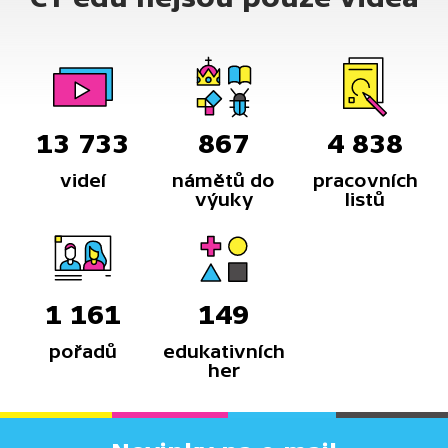
13 733
867
4 838
videí
námětů do
pracovních
výuky
listů
1 161
149
pořadů
edukativních
her