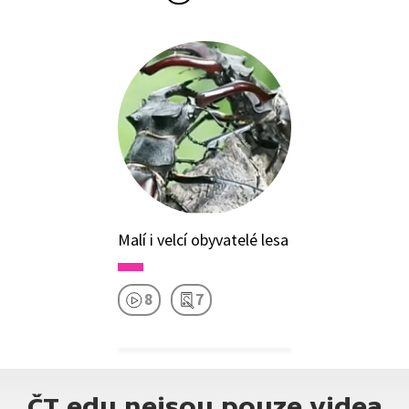
Malí i velcí obyvatelé lesa
8
7
ČT edu nejsou pouze videa