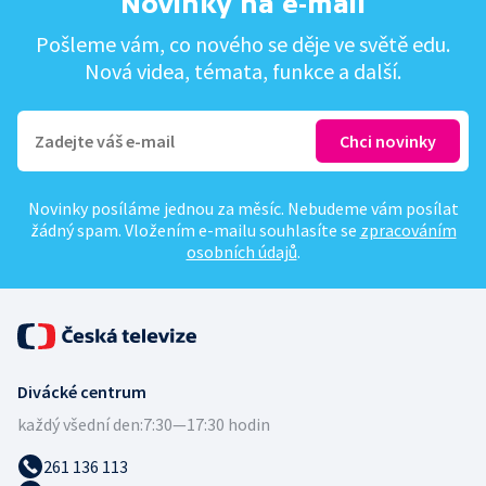
Novinky na e-mail
Pošleme vám, co nového se děje ve světě edu.
Nová videa, témata, funkce a další.
Novinky posíláme jednou za měsíc. Nebudeme vám posílat
žádný spam. Vložením e-mailu souhlasíte se
zpracováním
osobních údajů
.