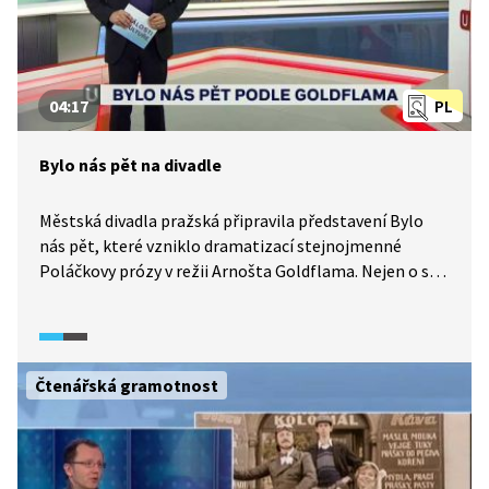
04:17
PL
Bylo nás pět na divadle
Městská divadla pražská připravila představení Bylo
nás pět, které vzniklo dramatizací stejnojmenné
Poláčkovy prózy v režii Arnošta Goldflama. Nejen o své
roli v tomto představení vypráví v rozhovoru herečka
Jitka Smutná.
Čtenářská gramotnost