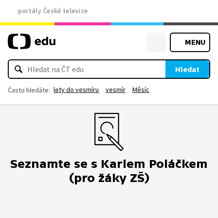
portály České televize
MENU
Hledat
lety do vesmíru
vesmír
Měsíc
Často hledáte:
Seznamte se s Karlem Poláčkem
(pro žáky ZŠ)