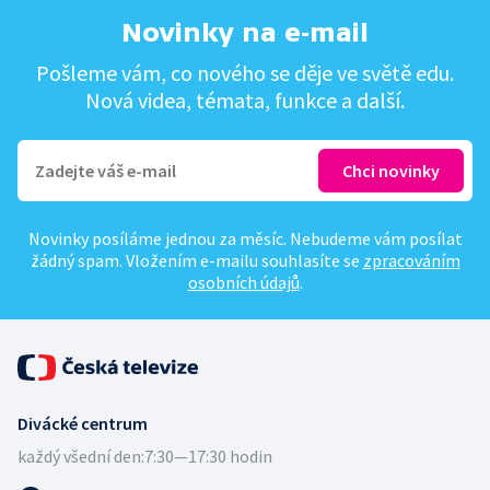
Novinky na e-mail
Pošleme vám, co nového se děje ve světě edu.
Nová videa, témata, funkce a další.
Novinky posíláme jednou za měsíc. Nebudeme vám posílat
žádný spam. Vložením e-mailu souhlasíte se
zpracováním
osobních údajů
.