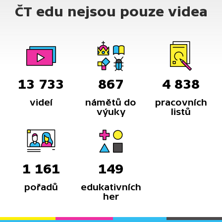
ČT edu nejsou pouze videa
13 733
867
4 838
videí
námětů do
pracovních
výuky
listů
1 161
149
pořadů
edukativních
her