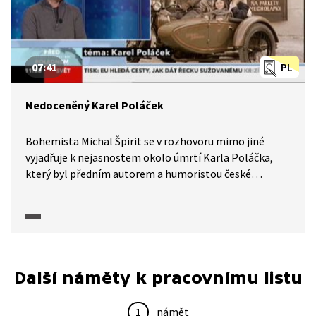
07:41
PL
Nedoceněný Karel Poláček
Bohemista Michal Špirit se v rozhovoru mimo jiné
vyjadřuje k nejasnostem okolo úmrtí Karla Poláčka,
který byl předním autorem a humoristou české
meziválečné literatury. Ve videu zazní informace
o životě a díle Karla Poláčka, o jeho pobytu
v koncentračních táborech, o jeho humoru a tvorbě
pro děti i srovnání s Karlem Čapkem.
Další náměty k pracovnímu listu
1
námět