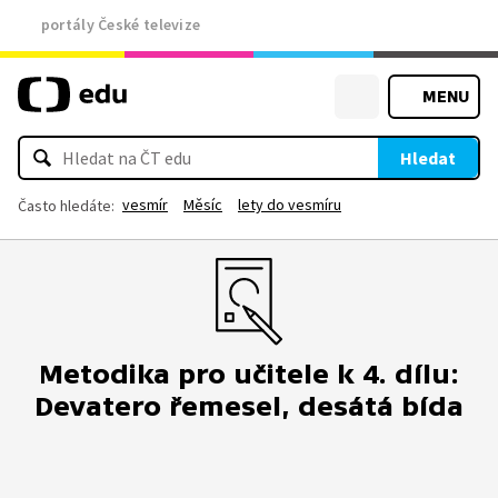
portály České televize
MENU
Hledat
vesmír
Měsíc
lety do vesmíru
Často hledáte:
Metodika pro učitele k 4. dílu:
Devatero řemesel, desátá bída