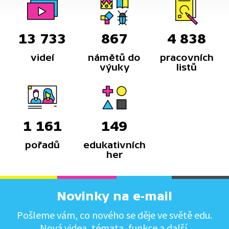
13 733
867
4 838
videí
námětů do
pracovních
výuky
listů
1 161
149
pořadů
edukativních
her
Novinky na e-mail
Pošleme vám, co nového se děje ve světě edu.
Nová videa, témata, funkce a další.