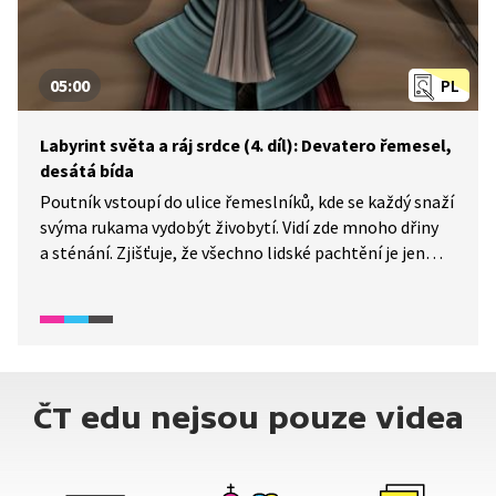
05:00
PL
Labyrint světa a ráj srdce (4. díl): Devatero řemesel,
desátá bída
Poutník vstoupí do ulice řemeslníků, kde se každý snaží
svýma rukama vydobýt živobytí. Vidí zde mnoho dřiny
a sténání. Zjišťuje, že všechno lidské pachtění je jen
pro ústa, duše nasycena není. Průvodci jej vezmou mezi
obchodníky, kteří přepravují zboží po moři. Mají prý
svobodnější život, pohybují se po světě volně jako pták.
Jenže na moři je stíhá jedno neštěstí za druhým. Podaří
se jim nakonec zbohatnout, nebo si zachrání jen holý
život?
ČT edu nejsou pouze videa