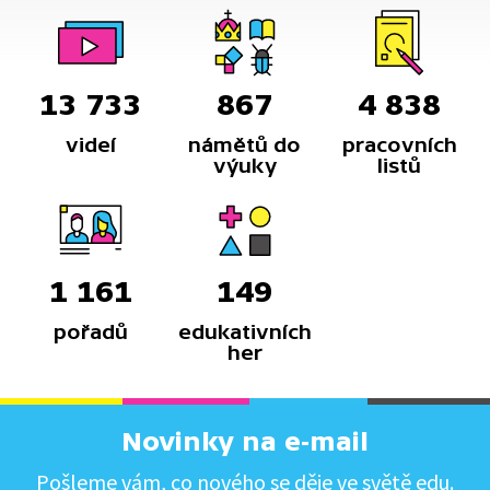
13 733
867
4 838
videí
námětů do
pracovních
výuky
listů
1 161
149
pořadů
edukativních
her
Novinky na e-mail
Pošleme vám, co nového se děje ve světě edu.