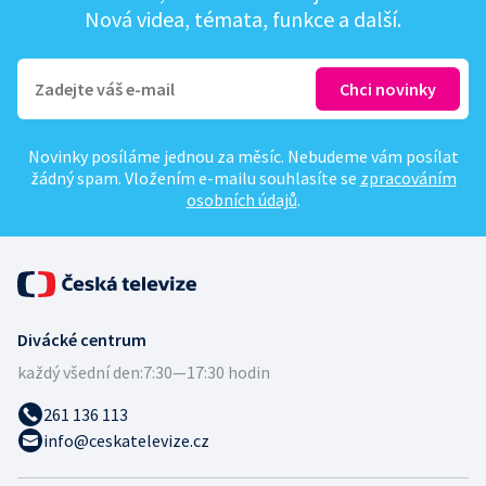
Nová videa, témata, funkce a další.
Novinky posíláme jednou za měsíc. Nebudeme vám posílat
žádný spam. Vložením e-mailu souhlasíte se
zpracováním
osobních údajů
.