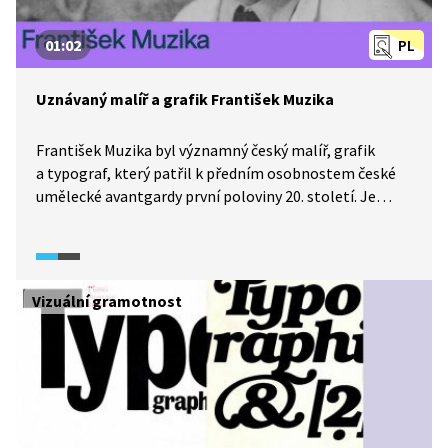
01:02
PL
Uznávaný malíř a grafik František Muzika
František Muzika byl významný český malíř, grafik
a typograf, který patřil k předním osobnostem české
umělecké avantgardy první poloviny 20. století. Je
známý především svou prací v oblasti grafického
designu a typografie, ale také svou tvorbou v oblasti
malby a ilustrace. Jeho písmo a grafické návrhy patřily
k tomu nejlepšímu, co český grafický design nabízel. Je
Vizuální gramotnost
rovněž autorem významné knihy o vývoji písma Krásné
písmo ve vývoji latinky, z níž grafičtí designéři čerpají
dodnes.