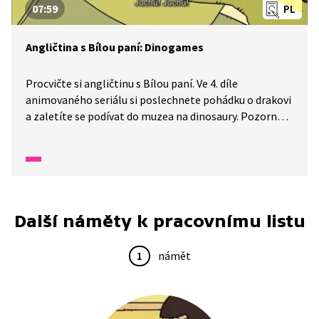
07:59
PL
Angličtina s Bílou paní: Dinogames
Procvičte si angličtinu s Bílou paní. Ve 4. díle
animovaného seriálu si poslechnete pohádku o drakovi
a zaletíte se podívat do muzea na dinosaury. Pozorně
se dívejte a poslouchejte, uvidíte, jak z dinosaura může
vzniknout drak.
Další náměty k pracovnímu listu
1
námět