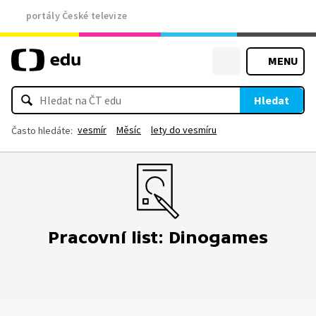
portály České televize
MENU
Hledat
vesmír
Měsíc
lety do vesmíru
Často hledáte:
Pracovní list: Dinogames