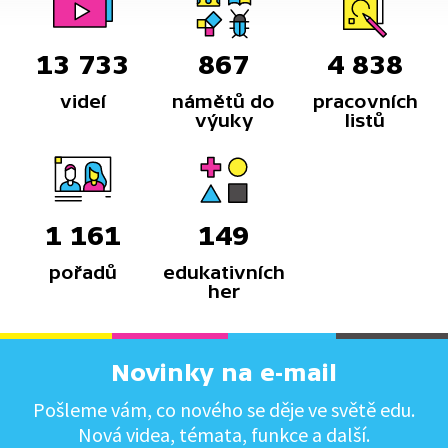
13 733
867
4 838
videí
námětů do
pracovních
výuky
listů
1 161
149
pořadů
edukativních
her
Novinky na e-mail
Pošleme vám, co nového se děje ve světě edu.
Nová videa, témata, funkce a další.