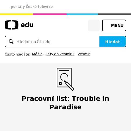
portály České televize
MENU
Hledat
Měsíc
lety do vesmíru
vesmír
Často hledáte:
Pracovní list: Trouble in
Paradise