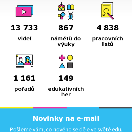
13 733
867
4 838
videí
námětů do
pracovních
výuky
listů
1 161
149
pořadů
edukativních
her
Novinky na e-mail
Pošleme vám, co nového se děje ve světě edu.