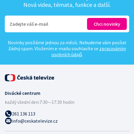
Nová videa, témata, funkce a další.
Novinky posíláme jednou za měsíc. Nebudeme vám posílat
žádný spam. Vložením e-mailu souhlasíte se
zpracováním
osobních údajů
.