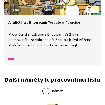
07:58
PL
Angličtina s Bílou paní: Trouble in Paradise
Procvičte si angličtinu s Bílou paní. Ve 2. díle
animovaného seriálu společně s ní a s jejími svěřenci
strávíte volné dopoledne. Pozorně se dívejte
a poslouchejte, dozvíte se, jak zachrání obchod se
zvířaty.
Další náměty k pracovnímu listu
1
námět