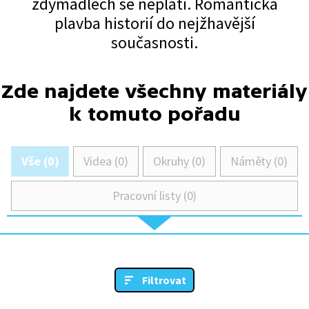
zdymadlech se neplatí. Romantická
plavba historií do nejžhavější
současnosti.
Zde najdete všechny materiály
k tomuto pořadu
Vše (0)
Videa (0)
Okruhy (0)
Náměty (0)
Pracovní listy (0)
Filtrovat