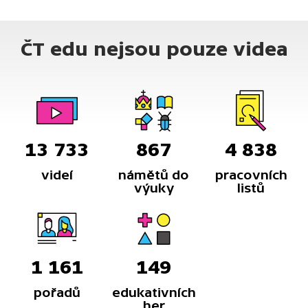
ČT edu nejsou pouze videa
13 733
867
4 838
videí
námětů do
pracovních
výuky
listů
1 161
149
pořadů
edukativních
her