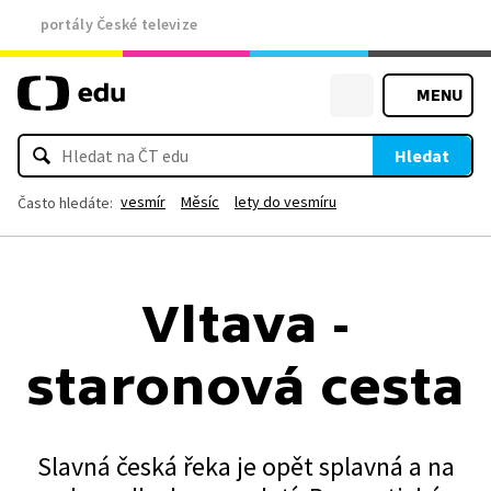
portály České televize
MENU
Hledat
vesmír
Měsíc
lety do vesmíru
Často hledáte:
Vltava -
staronová cesta
Slavná česká řeka je opět splavná a na