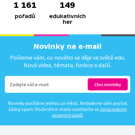
1 161
149
pořadů
edukativních
her
Novinky na e-mail
Pošleme vám, co nového se děje ve světě edu.
Nová videa, témata, funkce a další.
Novinky posíláme jednou za měsíc. Nebudeme vám posílat
žádný spam. Vložením e-mailu souhlasíte se
zpracováním
osobních údajů
.