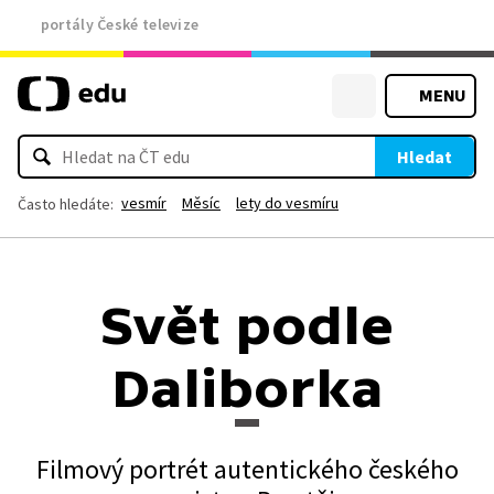
portály České televize
MENU
Hledat
vesmír
Měsíc
lety do vesmíru
Často hledáte:
Svět podle
Daliborka
Filmový portrét autentického českého