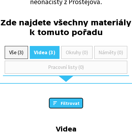
neonacisty z Prostějova.
Zde najdete všechny materiály
k tomuto pořadu
Vše (3)
Videa (3)
Okruhy (0)
Náměty (0)
Pracovní listy (0)
Filtrovat
Videa