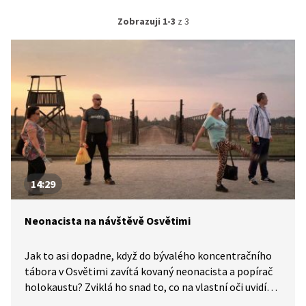
Zobrazuji 1-3
z 3
14:29
Neonacista na návštěvě Osvětimi
Jak to asi dopadne, když do bývalého koncentračního
tábora v Osvětimi zavítá kovaný neonacista a popírač
holokaustu? Zviklá ho snad to, co na vlastní oči uvidí?
Přesvědčí ho osobní výpověď staré ženy, která tábor