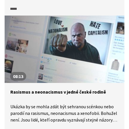
maskáčích a nechybí tu lebky, hajlování, pivo a na pódiu
skupina Ortel. Dalibor na takový sraz zavítal i se svou
podobně orientovanou přítelkyní a je mu tam moc
dobře – je totiž mezi svými, mezi „normálními lidmi“.
Jak už to ale u takových jedinců někdy bývá, navrch jsou
vidět silná slova, nenávist a agrese, ale uvnitř je jen
zbabělost.
08:13
Rasismus a neonacismus v jedné české rodině
Ukázka by se mohla zdát být sehranou scénkou nebo
parodií na rasismus, neonacismus a xenofobii. Bohužel
není. Jsou lidé, kteří opravdu vyznávají stejné názory
a sdílejí podobné představy. Jde o nenávist k jiným