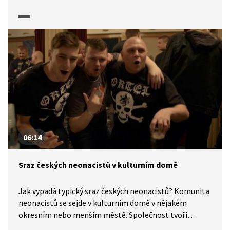
smrti a plynové komory přežila? Lidé nejčastěji věří
tomu, čemu věřit chtějí, co zapadá do jejich vidění
světa. Jsou slepí a hluší vůči pádným argumentům,
naopak velmi snadno podlehnou pofidérním názorům
a pseudodůkazům na internetu. I když někdy život
přichystá nečekaná překvapení, jak se Dalibor sám
přesvědčí.
06:14
Sraz českých neonacistů v kulturním domě
Jak vypadá typický sraz českých neonacistů? Komunita
neonacistů se sejde v kulturním domě v nějakém
okresním nebo menším městě. Společnost tvoří
zástup vyholených tvrďáků v černém oblečení nebo