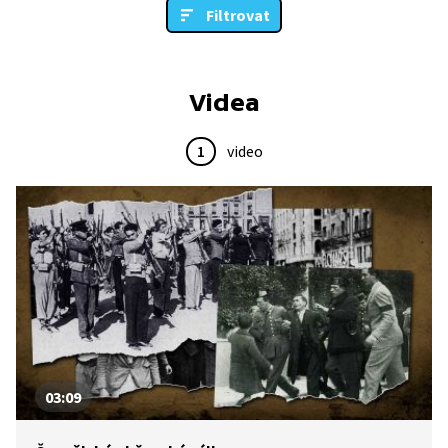
Filtrovat
Videa
1
video
03:09