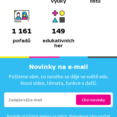
výuky
listů
1 161
149
pořadů
edukativních
her
Novinky na e-mail
Pošleme vám, co nového se děje ve světě edu.
Nová videa, témata, funkce a další.
Novinky posíláme jednou za měsíc. Nebudeme vám posílat