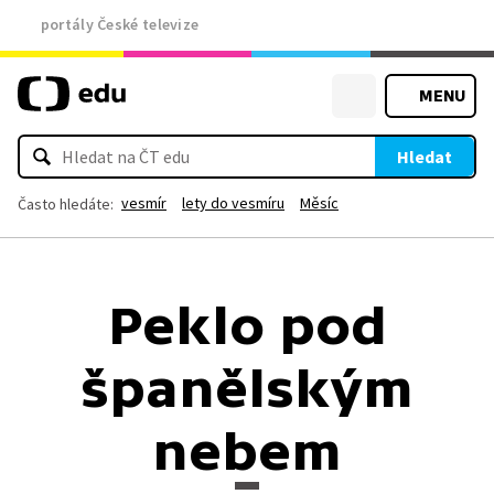
portály České televize
MENU
Hledat
vesmír
lety do vesmíru
Měsíc
Často hledáte:
Peklo pod
španělským
nebem