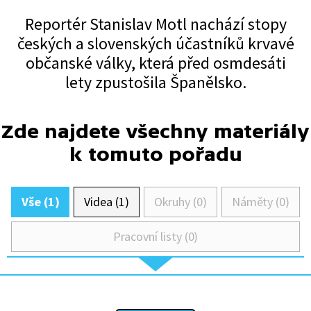
Reportér Stanislav Motl nachází stopy
českých a slovenských účastníků krvavé
občanské války, která před osmdesáti
lety zpustošila Španělsko.
Zde najdete všechny materiály
k tomuto pořadu
Vše (1)
Videa (1)
Okruhy (0)
Náměty (0)
Pracovní listy (0)