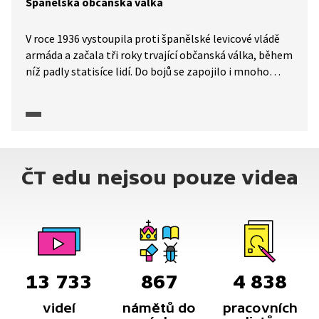
Španělská občanská válka
V roce 1936 vystoupila proti španělské levicové vládě
armáda a začala tři roky trvající občanská válka, během
níž padly statisíce lidí. Do bojů se zapojilo i mnoho
dobrovolníků z evropských i mimoevropských zemí.
Válka, v níž došlo k mnoha násilnostem, skončila
porážkou vlády a nástupem režimu generála Francisca
Franca.
ČT edu nejsou pouze videa
13 733
867
4 838
videí
námětů do
pracovních