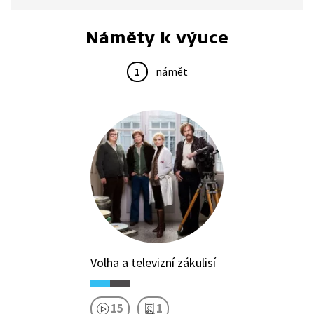
východního bloku Štít 1984, které bylo největším
cvičením na našem území v historii.
Náměty k výuce
1
námět
Volha a televizní zákulisí
15
1