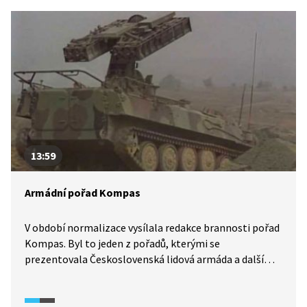
13:59
Armádní pořad Kompas
V období normalizace vysílala redakce brannosti pořad
Kompas. Byl to jeden z pořadů, kterými se
prezentovala Československá lidová armáda a další
bezpečnostní složky. Podobnými pořady byly Azimut
či Maják. Ukázka z pořadu Kompas je z roku 1984
a ukazuje společné cvičení armád sedmi zemí