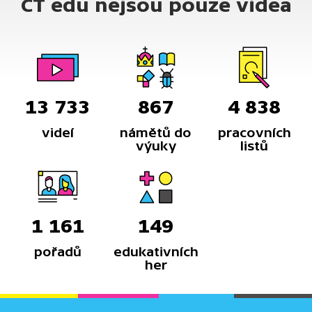
ČT edu nejsou pouze videa
13 733
867
4 838
videí
námětů do
pracovních
výuky
listů
1 161
149
pořadů
edukativních
her