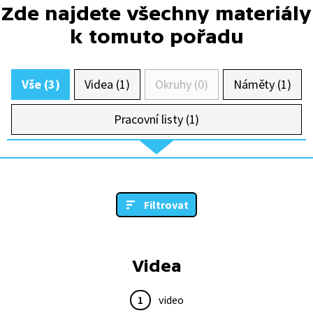
Zde najdete všechny materiály
k tomuto pořadu
Vše (3)
Videa (1)
Okruhy (0)
Náměty (1)
Pracovní listy (1)
Filtrovat
Videa
1
video