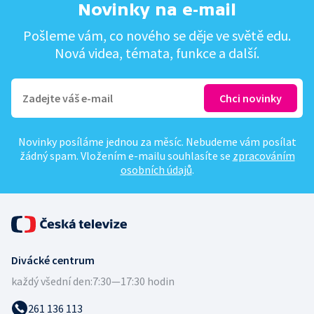
Novinky na e-mail
Pošleme vám, co nového se děje ve světě edu.
Nová videa, témata, funkce a další.
Novinky posíláme jednou za měsíc. Nebudeme vám posílat
žádný spam. Vložením e-mailu souhlasíte se
zpracováním
osobních údajů
.