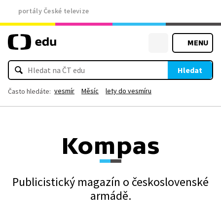
portály České televize
MENU
Hledat
vesmír
Měsíc
lety do vesmíru
Často hledáte:
Kompas
Publicistický magazín o československé
armádě.