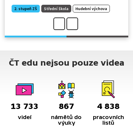
2. stupeň ZŠ
Střední škola
Hudební výchova
ČT edu nejsou pouze videa
13 733
867
4 838
videí
námětů do
pracovních
výuky
listů