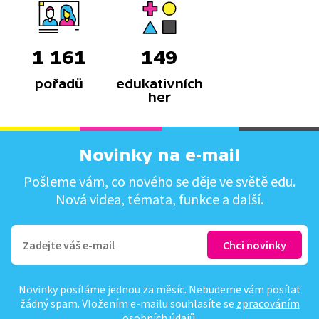
1 161
149
pořadů
edukativních
her
Novinky na e-mail
Pošleme vám, co nového se děje ve světě edu.
Nová videa, témata, funkce a další.
Novinky posíláme jednou za měsíc. Nebudeme vám posílat
žádný spam. Vložením e-mailu souhlasíte se
zpracováním
osobních údajů
.