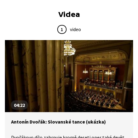
Videa
1
video
04:22
Antonín Dvořák: Slovanské tance (ukázka)
Dvořákovo dílo zahrnuje kromě deseti oper také devět