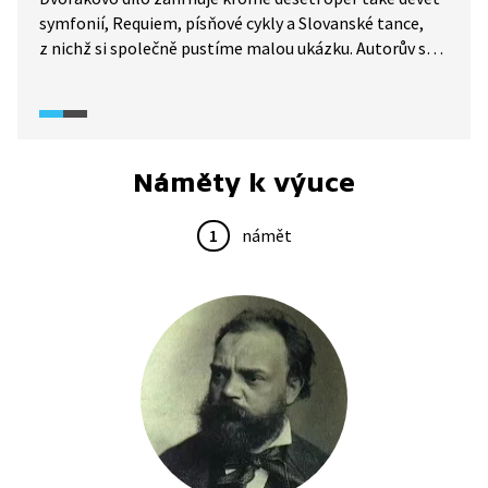
symfonií, Requiem, písňové cykly a Slovanské tance,
z nichž si společně pustíme malou ukázku. Autorův styl
komponování byl velmi všestranný, obsahoval širokou
škálu hudebních motivů a emocí od realismu až
po patos. Vždy se ale snažil o takzvanou „lidovou notu"
a tu bychom právě v této ukázce měli slyšet.
Náměty k výuce
1
námět