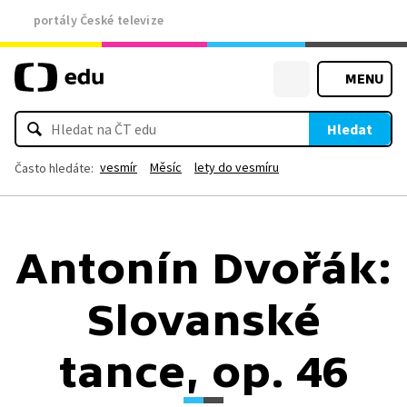
portály České televize
MENU
Hledat
vesmír
Měsíc
lety do vesmíru
Často hledáte:
Antonín Dvořák:
Slovanské
tance, op. 46