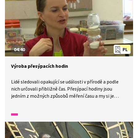
04:40
PL
Výroba přesýpacích hodin
Lidé sledovali opakující se události v přírodě a podle
nich určovali přibližně čas. Přesýpací hodiny jsou
jedním z možných způsobů měření času a my si je
můžeme vyrobit doma. K jejich výrobě potřebujeme
dvě stejné zavařovací sklenice, víčko, nůžky, provázek,
tavící pistoli, šídlo a jemný písek. Ukážeme si také, jak
přesýpací hodiny kalibrovat.