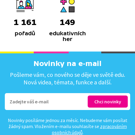
1 161
149
pořadů
edukativních
her
Novinky na e-mail
Pošleme vám, co nového se děje ve světě edu.
Nová videa, témata, funkce a další.
Novinky posíláme jednou za měsíc. Nebudeme vám posílat
žádný spam. Vložením e-mailu souhlasíte se
zpracováním
osobních údajů
.