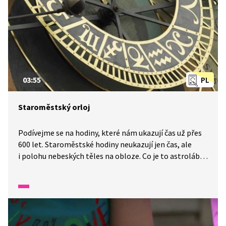
03:55
PL
Staroměstský orloj
Podívejme se na hodiny, které nám ukazují čas už přes
600 let. Staroměstské hodiny neukazují jen čas, ale
i polohu nebeských těles na obloze. Co je to astroláb?
Jak si ho přečteme? Vydejme se společně
na Staroměstské náměstí!