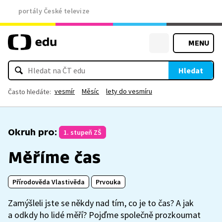
portály České televize
MENU
Hledat
vesmír
Měsíc
lety do vesmíru
Často hledáte:
Okruh pro:
1. stupeň ZŠ
Měříme čas
Přírodověda Vlastivěda
Prvouka
Zamýšleli jste se někdy nad tím, co je to čas? A jak
a odkdy ho lidé měří? Pojďme společně prozkoumat