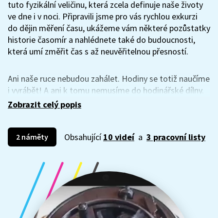
tuto fyzikální veličinu, která zcela definuje naše životy
ve dne i v noci. Připravili jsme pro vás rychlou exkurzi
do dějin měření času, ukážeme vám některé pozůstatky
historie časomír a nahlédnete také do budoucnosti,
která umí změřit čas s až neuvěřitelnou přesností.
Ani naše ruce nebudou zahálet. Hodiny se totiž naučíme
i vyrábět! A ani k tomu nemusíme do hodinářské dílny.
Až budete mít hotovo, podíváme se s pomocí
Zobrazit celý popis
pracovních listů, co vám z našich námětů nejvíce
utkvělo v hlavách a jak si na příkladu času a časomír
Obsahující
10 videí
a
3 pracovní listy
můžeme vyzkoušet i digitální a čtenářskou
2 náměty
gramotnost. Tak pojďme na to!