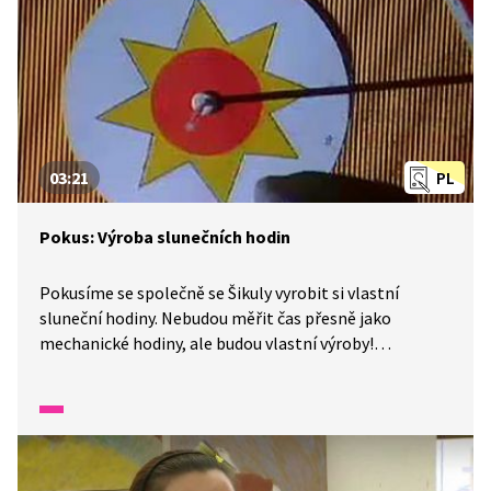
03:21
PL
Pokus: Výroba slunečních hodin
Pokusíme se společně se Šikuly vyrobit si vlastní
sluneční hodiny. Nebudou měřit čas přesně jako
mechanické hodiny, ale budou vlastní výroby!
Potřebovat budete karton, talíř, tužku, nůžky,
plastelínu, barvy, pravítko, hodinky, kousek modelovací
hmoty, brčko, pravítko. A můžete začít.