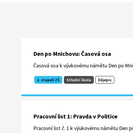
jejím principům, ale proti jejím
uživatelům.
Den po Mnichovu: Časová osa
Časová osa k výukovému námětu Den po Mnich
2. stupeň ZŠ
Střední škola
Dějepis
Pracovní list 1: Pravda v Politice
Pracovní list č. 1 k výukovému námětu Den po