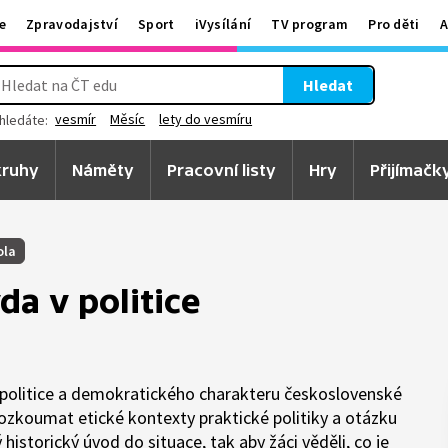
e
Zpravodajství
Sport
iVysílání
TV program
Pro děti
A
Hledat
vesmír
Měsíc
lety do vesmíru
hledáte:
ruhy
Náměty
Pracovní listy
Hry
Přijímačk
ola
a v politice
 politice a demokratického charakteru československé
prozkoumat etické kontexty praktické politiky a otázku
historický úvod do situace, tak aby žáci věděli, co je