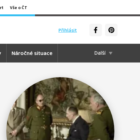
rt
Vše o ČT
Přihlásit
y
Náročné situace
Další