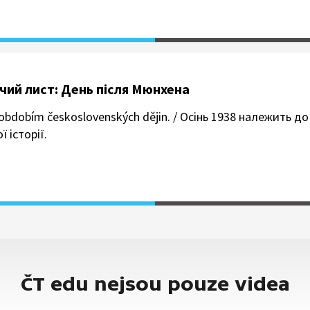
бочий лист: День після Мюнхена
 obdobím československých dějin. / Осінь 1938 належить до
 історії.
ČT edu nejsou pouze videa