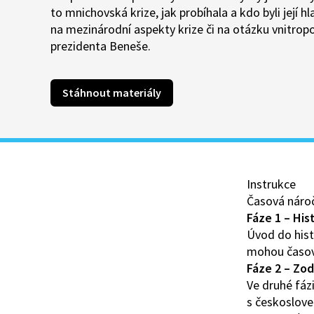
to mnichovská krize, jak probíhala a kdo byli její 
na mezinárodní aspekty krize či na otázku vnitropo
prezidenta Beneše.
Stáhnout materiály
Instrukce
Časová náro
Fáze 1 – His
Úvod do hist
mohou časové
Fáze 2 – Zo
Ve druhé fáz
s českoslove