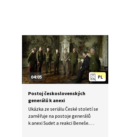
04:05
PL
Postoj československých
generálů k anexi
Ukázka ze seriálu České století se
zaměřuje na postoje generálů
k anexi Sudet a reakci Beneše.
Generálové vytýkají Benešovi, že
zamlčoval skutečnosti, Beneš se