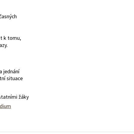
učasných
st k tomu,
azy.
a jednání
ní situace
statními žáky
udium