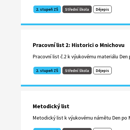
2. stupeň ZŠ
Střední škola
Dějepis
Pracovní list 2: Historici o Mnichovu
Pracovní list č.2 k výukovému materiálu Den 
2. stupeň ZŠ
Střední škola
Dějepis
Metodický list
Metodický list k výukovému námětu Den po M