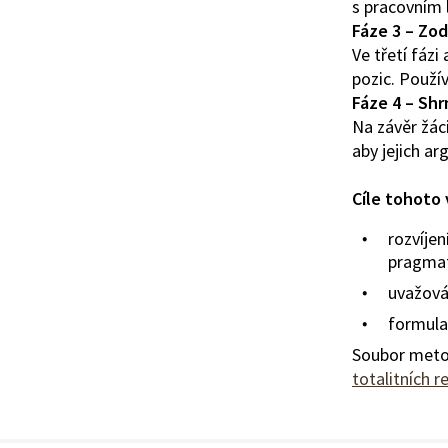
s pracovním 
Fáze 3 – Zo
Ve třetí fázi
pozic. Používa
Fáze 4 – Shr
Na závěr žáci
aby jejich a
Cíle tohoto 
rozvíjen
pragmat
uvažová
formulac
Soubor meto
totalitních 