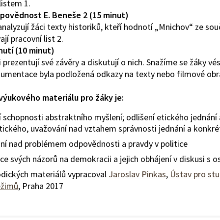
listem 1.
dpovědnost E. Beneše 2 (15 minut)
 analyzují žáci texty historiků, kteří hodnotí „Mnichov“ ze so
jí pracovní list 2.
nutí (10 minut)
 prezentují své závěry a diskutují o nich. Snažíme se žáky vé
rgumentace byla podložená odkazy na texty nebo filmové obr
výukového materiálu pro žáky je:
í schopnosti abstraktního myšlení; odlišení etického jednání 
ického, uvažování nad vztahem správnosti jednání a konkrét
ní nad problémem odpovědnosti a pravdy v politice
e svých názorů na demokracii a jejich obhájení v diskusi s o
dických materiálů vypracoval
Jaroslav Pinkas
,
Ústav pro st
režimů
, Praha 2017