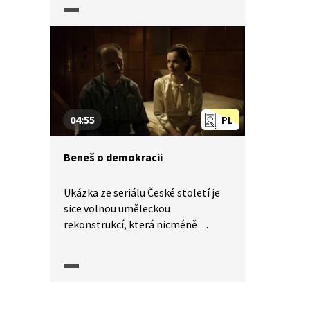
brání tím, že vědomí skutečného
stavu věcí by na situaci nic
nezměnilo, podle něj je beznadějná
v každém případě. Generálové
namítají, že Československo mělo
za svá území bojovat.
04:55
PL
Beneš o demokracii
Ukázka ze seriálu České století je
sice volnou uměleckou
rekonstrukcí, která nicméně
vychází z pramenů a osobitým
způsobem je interpretuje. Beneš
sociologicky analyzuje tehdejší
stav československé demokracie
a vymezuje se nikoli tolik proti