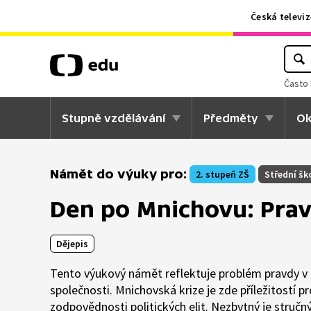
Česká televiz
Často 
Stupně vzdělávání
Předměty
Ok
Námět do výuky pro:
2. stupeň ZŠ
Střední šk
Den po Mnichovu: Pravd
Dějepis
Tento výukový námět reflektuje problém pravdy v
společnosti. Mnichovská krize je zde příležitostí 
zodpovědnosti politických elit. Nezbytný je stručný 