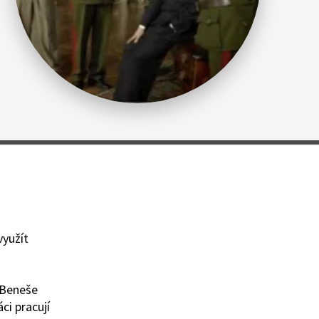
využít
r Beneše
ci pracují