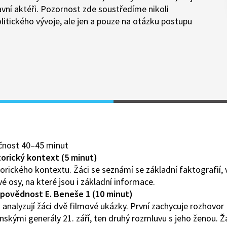
hlavní aktéři. Pozornost zde soustředíme nikoli
litického vývoje, ale jen a pouze na otázku postupu
čnost 40–45 minut
torický kontext (5 minut)
orického kontextu. Žáci se seznámí se základní faktografií, 
 osy, na které jsou i základní informace.
dpovědnost E. Beneše 1 (10 minut)
i analyzují žáci dvě filmové ukázky. První zachycuje rozhovo
nskými generály 21. září, ten druhý rozmluvu s jeho ženou. Žá