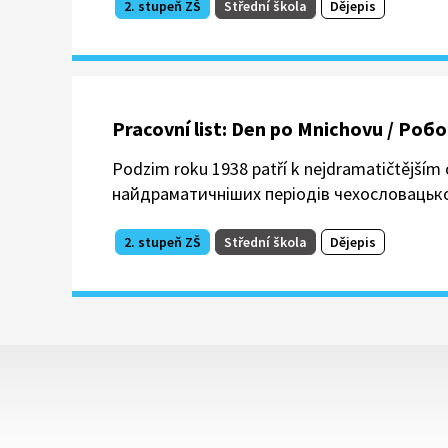
2. stupeň ZŠ
Střední škola
Dějepis
Pracovní list: Den po Mnichovu / Ро
Podzim roku 1938 patří k nejdramatičtějším
найдраматичніших періодів чехословацької
2. stupeň ZŠ
Střední škola
Dějepis