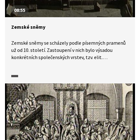
08:55
Zemské sněmy
Zemské sněmy se scházely podle písemných pramenů
už od 10. století. Zastoupení v nich bylo výsadou
konkrétních společenských vrstev, tzv. elit.
Shromáždění plnila mimo jiné funkci soudu (vytvářelo
se na nich právo) a důležitá byla i jejich role při uvedení
panovníka na trůn. Zemské sněmy tvořily jakousi
mocenskou protiváhu vládnoucího knížete a lze je
s jistou mírou zjednodušení pokládat za předchůdce
dnešních parlamentů, za jakousi šlechtickou
demokracii.