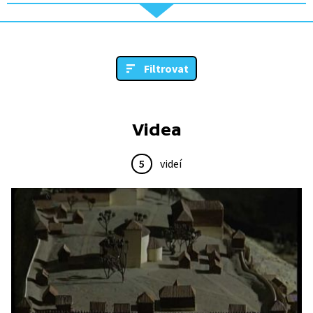
Filtrovat
Videa
5
videí