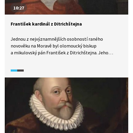
10:27
František kardinál z Ditrichštejna
Jednou z nejvýznamnějších osobností raného
novověku na Moravě byl olomoucký biskup
a mikulovský pán František z Ditrichštejna. Jeho
pozice rádců habsburských císařů i vedení moravského
sněmu mu umožňovala realizovat velké změny
na Moravě. Významná byla i jeho role při stavovském
povstání i při tvorbě Obnoveného zřízení zemského.