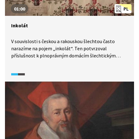
01:00
PL
Inkolát
V souvislosti s českou a rakouskou šlechtou často
narazíme na pojem „inkolát“. Ten potvrzoval
příslušnost k plnoprávným domácím šlechtickým
rodům a byly s ním spojeny určité výhody a práva.
Získával se udělením od zemského sněmu nebo
od panovníka, a na další příslušníky rodu přecházel
dědičně.