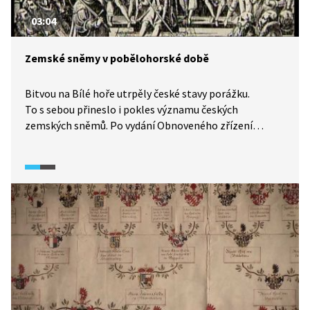
03:04
Zemské sněmy v pobělohorské době
Bitvou na Bílé hoře utrpěly české stavy porážku.
To s sebou přineslo i pokles významu českých
zemských sněmů. Po vydání Obnoveného zřízení
zemského se změnila nejen skladba zemských sněmů,
ale změny se dotkly i kompetencí, pravomocí, způsobu
hlasování nebo jednání.