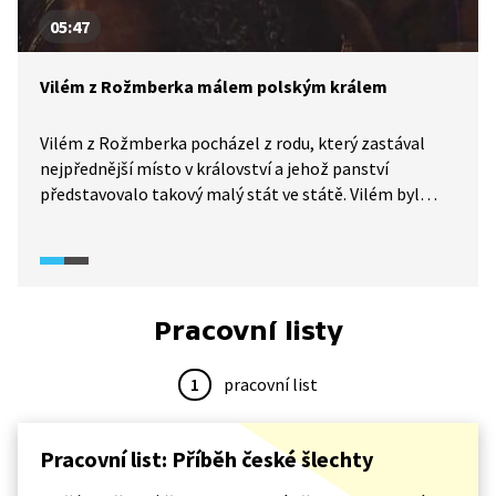
05:47
Vilém z Rožmberka málem polským králem
Vilém z Rožmberka pocházel z rodu, který zastával
nejpřednější místo v království a jehož panství
představovalo takový malý stát ve státě. Vilém byl
zkušeným diplomatem a největší postavou české
stavovské obce. Polská šlechta o něm dokonce
uvažovala jako o jednom z kandidátů na uvolněný
polský trůn. Vilém rozumně usoudil, že volba by ho
stála v podstatě celé rodové jmění, a proto raději
Pracovní listy
zůstal bohatým šlechticem než chudým králem.
1
pracovní list
Pracovní list: Příběh české šlechty