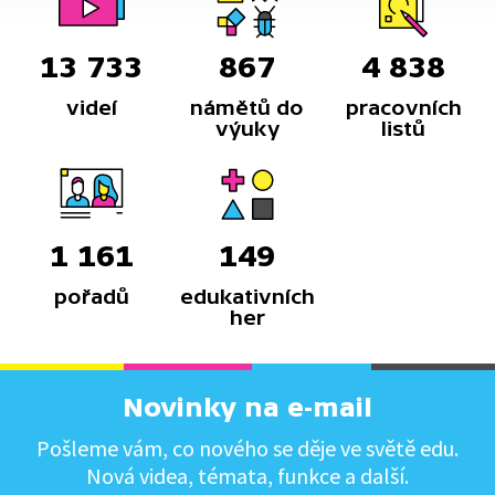
13 733
867
4 838
videí
námětů do
pracovních
výuky
listů
1 161
149
pořadů
edukativních
her
Novinky na e-mail
Pošleme vám, co nového se děje ve světě edu.
Nová videa, témata, funkce a další.