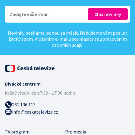
Novinky posíláme jednou za měsíc. Nebudeme vám posílat
žádný spam. Vložením e-mailu souhlasíte se
zpracováním
osobních údajů
.