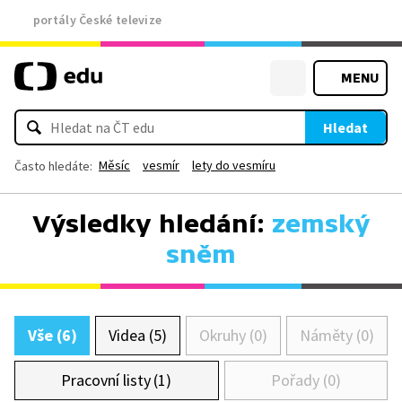
portály České televize
MENU
Hledat
Měsíc
vesmír
lety do vesmíru
Často hledáte:
Výsledky hledání:
zemský
sněm
Vše (6)
Videa (5)
Okruhy (0)
Náměty (0)
Pracovní listy (1)
Pořady (0)