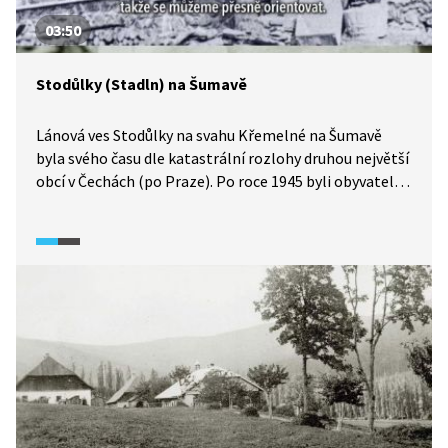
03:50
Stodůlky (Stadln) na Šumavě
Lánová ves Stodůlky na svahu Křemelné na Šumavě
byla svého času dle katastrální rozlohy druhou největší
obcí v Čechách (po Praze). Po roce 1945 byli obyvatelé
většinově německé národnosti odsunuti a po nástupu
komunistického režimu byla obec srovnána se zemí.
V dokumentu Boží mlýny z roku 2015 uvidíte vzpomínky
pamětnice na Stodůlky, stavbu železné opony
a likvidaci obce.