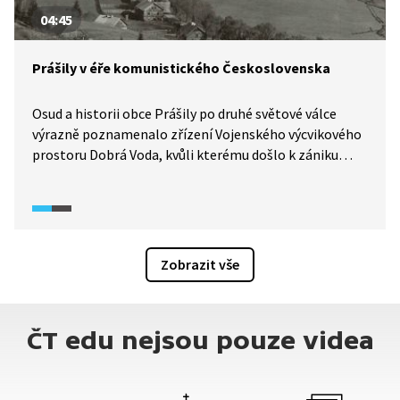
04:45
Prášily v éře komunistického Československa
Osud a historii obce Prášily po druhé světové válce
výrazně poznamenalo zřízení Vojenského výcvikového
prostoru Dobrá Voda, kvůli kterému došlo k zániku
několika místních vesnic. Samotné Prášily sice zůstaly
zachovány (jako jediná z obcí v okolí), avšak v éře
komunistického Československa byly pro veřejnost
nepřístupné a zhruba 50 obyvatel, kteří zde žili, mohlo
domů pouze na propustku. Přesto tu lidé měli zájem
Zobrazit vše
žít.
ČT edu nejsou pouze videa