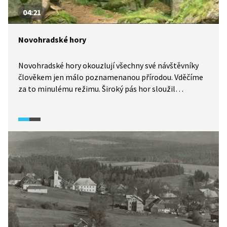
04:21
Novohradské hory
Novohradské hory okouzlují všechny své návštěvníky
člověkem jen málo poznamenanou přírodou. Vděčíme
za to minulému režimu. Široký pás hor sloužil
v minulosti jako hraniční pásmo, většina osad a obcí
v něm zanikla a nikdo kromě vojáků za dráty nesměl
vkročit. Vydejte se s námi na místa, která ve většině
průvodců chybí.