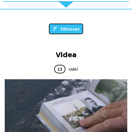
Filtrovat
Videa
13
videí