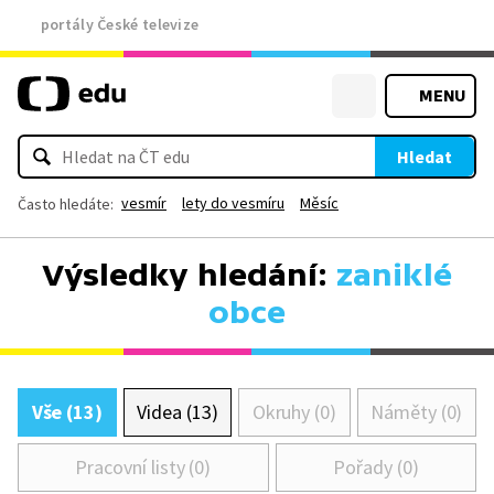
portály České televize
MENU
Hledat
vesmír
lety do vesmíru
Měsíc
Často hledáte:
Výsledky hledání:
zaniklé
obce
Vše (13)
Videa (13)
Okruhy (0)
Náměty (0)
Pracovní listy (0)
Pořady (0)