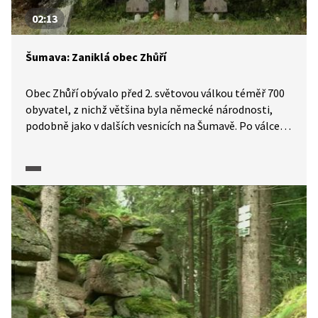
02:13
Šumava: Zaniklá obec Zhůří
Obec Zhůří obývalo před 2. světovou válkou téměř 700
obyvatel, z nichž většina byla německé národnosti,
podobně jako v dalších vesnicích na Šumavě. Po válce
byli Němci vysídleni a v blízkosti Zhůří vznikl vojenský
prostor. Později byla obec srovnána se zemí, na jejím
místě dnes najdeme přírodní rezervaci Zhůřská pláň.