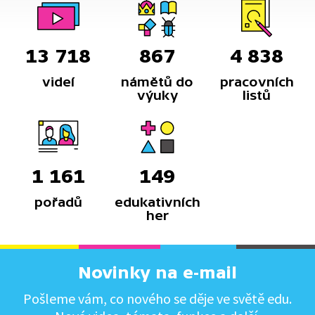
13 718
867
4 838
videí
námětů do
pracovních
výuky
listů
1 161
149
pořadů
edukativních
her
Novinky na e-mail
Pošleme vám, co nového se děje ve světě edu.