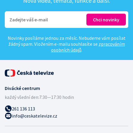
Nová videa, témata, funkce a další.
Novinky posíláme jednou za měsíc. Nebudeme vám posílat
žádný spam. Vložením e-mailu souhlasíte se
zpracováním
osobních údajů
.