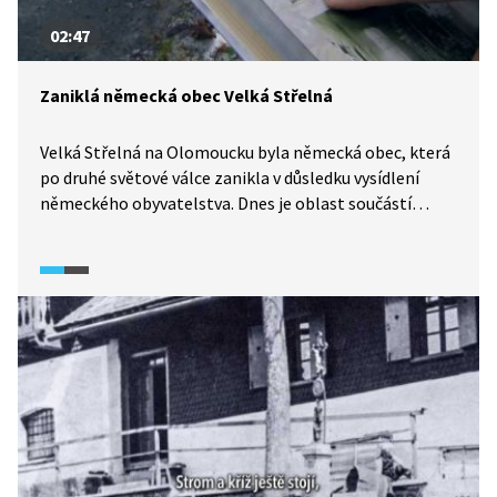
02:47
Zaniklá německá obec Velká Střelná
Velká Střelná na Olomoucku byla německá obec, která
po druhé světové válce zanikla v důsledku vysídlení
německého obyvatelstva. Dnes je oblast součástí
Vojenského újezdu Libavá. Po stopách zmizelé obce se
vydáme s hercem Josefem Poláškem a místním
historikem.