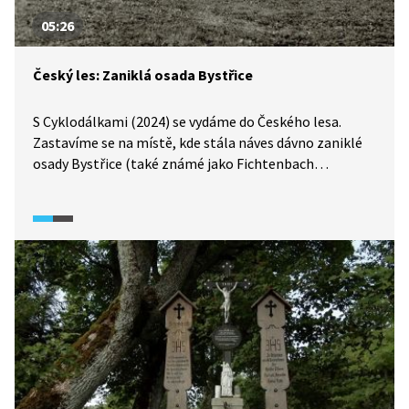
05:26
Český les: Zaniklá osada Bystřice
S Cyklodálkami (2024) se vydáme do Českého lesa.
Zastavíme se na místě, kde stála náves dávno zaniklé
osady Bystřice (také známé jako Fichtenbach
či Fuchsova Huť). Dozvíme se, jak to tu vypadalo
v dobách největšího rozmachu sklářského průmyslu,
v němž pracovala většina zdejších obyvatel.