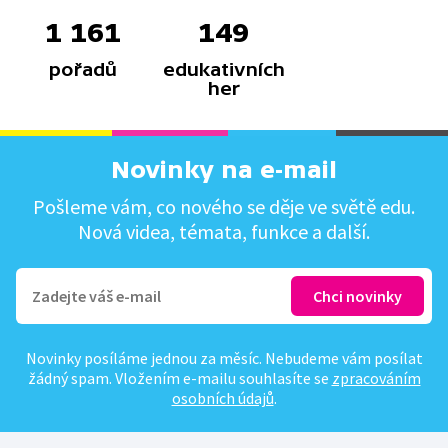
1 161
149
pořadů
edukativních
her
Novinky na e-mail
Pošleme vám, co nového se děje ve světě edu.
Nová videa, témata, funkce a další.
Novinky posíláme jednou za měsíc. Nebudeme vám posílat
žádný spam. Vložením e-mailu souhlasíte se
zpracováním
osobních údajů
.