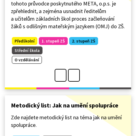
tohoto průvodce poskytnutého META, o.p.s. je
zpřehlednit, a zejména usnadnit ředitelům
a učitelům základních škol proces začleňování
žáků s odlišným mateřským jazykem (OMJ) do ZŠ.
Předškolní
1. stupeň ZŠ
2. stupeň ZŠ
Střední škola
O vzdělávání
Metodický list: Jak na umění spolupráce
Zde najdete metodický list na téma jak na umění
spolupráce.