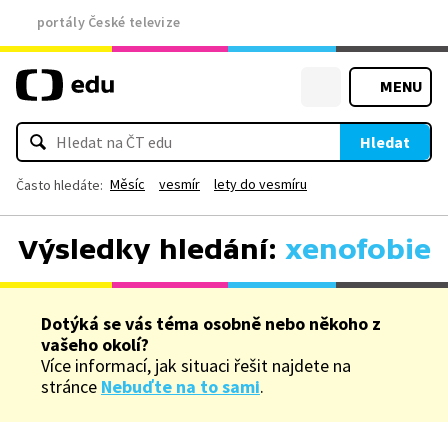
portály České televize
MENU
Hledat
Měsíc
vesmír
lety do vesmíru
Často hledáte:
Výsledky hledání:
xenofobie
Dotýká se vás téma osobně nebo někoho z
vašeho okolí?
Více informací, jak situaci řešit najdete na
stránce
Nebuďte na to sami
.