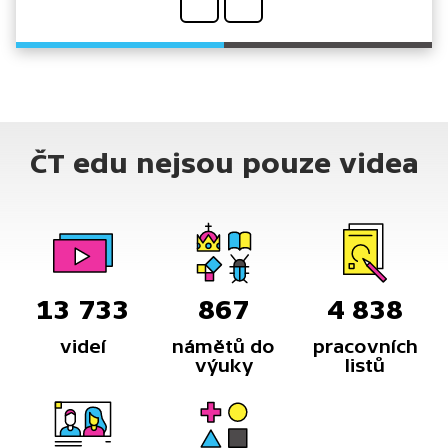
ČT edu nejsou pouze videa
13 733
867
4 838
videí
námětů do
pracovních
výuky
listů