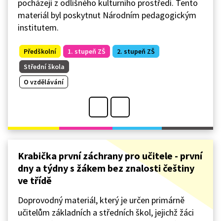
pocházejí z odlišného kulturního prostředí. Tento
materiál byl poskytnut Národním pedagogickým
institutem.
Předškolní
1. stupeň ZŠ
2. stupeň ZŠ
Střední škola
O vzdělávání
Krabička první záchrany pro učitele - první
dny a týdny s žákem bez znalosti češtiny
ve třídě
Doprovodný materiál, který je určen primárně
učitelům základních a středních škol, jejichž žáci